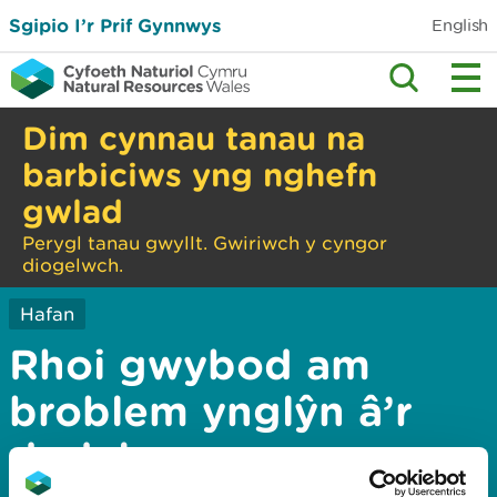
Sgipio I’r Prif Gynnwys
English
Dim cynnau tanau na
barbiciws yng nghefn
gwlad
Perygl tanau gwyllt. Gwiriwch y cyngor
diogelwch.
Hafan
Rhoi gwybod am
broblem ynglŷn â’r
dudalen