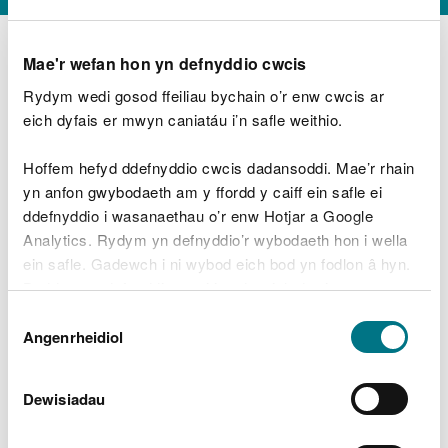
Mae'r wefan hon yn defnyddio cwcis
Rydym wedi gosod ffeiliau bychain o’r enw cwcis ar
D
y
eich dyfais er mwyn caniatáu i’n safle weithio.
Beth oeddech chi’n wneud?
w
e
Hoffem hefyd ddefnyddio cwcis dadansoddi. Mae’r rhain
d
yn anfon gwybodaeth am y ffordd y caiff ein safle ei
w
Peidiwch â chynnwys gwybodaeth bersonol neu
ddefnyddio i wasanaethau o’r enw Hotjar a Google
c
ariannol
h
Analytics. Rydym yn defnyddio’r wybodaeth hon i wella
w
ein safle. Gadewch i ni wybod eich bod yn fodlon â hyn.
r
Byddwn yn defnyddio cwci i gadw eich dewis.
t
Beth oedd yn mynd o’i le?
Dewis
h
Gellir
darllen mwy am ein cwcis
cyn i chi ddewis.
Angenrheidiol
y
Caniatâd
m
a
m
Dewisiadau
e
i