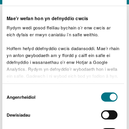
Mae'r wefan hon yn defnyddio cwcis
Rydym wedi gosod ffeiliau bychain o’r enw cwcis ar
D
y
eich dyfais er mwyn caniatáu i’n safle weithio.
Beth oeddech chi’n wneud?
w
e
Hoffem hefyd ddefnyddio cwcis dadansoddi. Mae’r rhain
d
yn anfon gwybodaeth am y ffordd y caiff ein safle ei
w
Peidiwch â chynnwys gwybodaeth bersonol neu
ddefnyddio i wasanaethau o’r enw Hotjar a Google
c
ariannol
h
Analytics. Rydym yn defnyddio’r wybodaeth hon i wella
w
ein safle. Gadewch i ni wybod eich bod yn fodlon â hyn.
r
Byddwn yn defnyddio cwci i gadw eich dewis.
t
Beth oedd yn mynd o’i le?
Dewis
h
Gellir
darllen mwy am ein cwcis
cyn i chi ddewis.
Angenrheidiol
y
Caniatâd
m
a
m
Dewisiadau
e
i