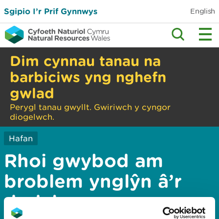
Sgipio I’r Prif Gynnwys
English
Dim cynnau tanau na
barbiciws yng nghefn
gwlad
Perygl tanau gwyllt. Gwiriwch y cyngor
diogelwch.
Hafan
Rhoi gwybod am
broblem ynglŷn â’r
dudalen