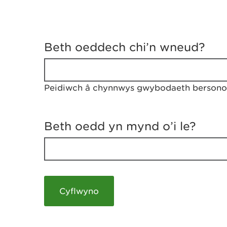
D
y
Beth oeddech chi’n wneud?
w
e
d
w
Peidiwch â chynnwys gwybodaeth bersonol
c
h
w
r
Beth oedd yn mynd o’i le?
t
h
y
m
a
m
e
i
c
h