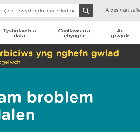
A oes gan saf
Tystiolaeth a
Canllawiau a
Ar
data
chyngor
grwydr
rbiciws yng nghefn gwlad
ogelwch.
am broblem
dalen