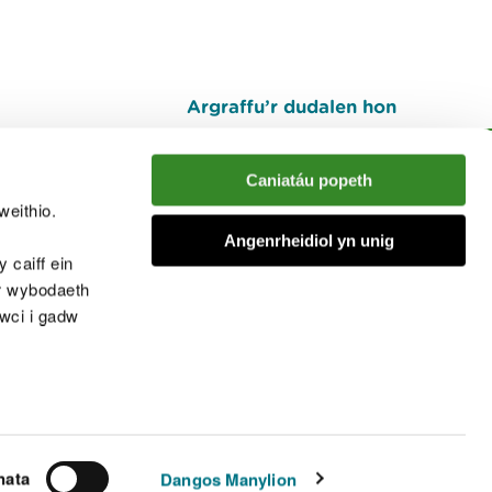
Argraffu’r dudalen hon
I fyny
Caniatáu popeth
weithio.
muno â'r sgwrs
Angenrheidiol yn unig
 caiff ein
’r wybodaeth
cwci i gadw
chwcis
nata
Dangos Manylion
© Cyfoeth Naturiol Cymru