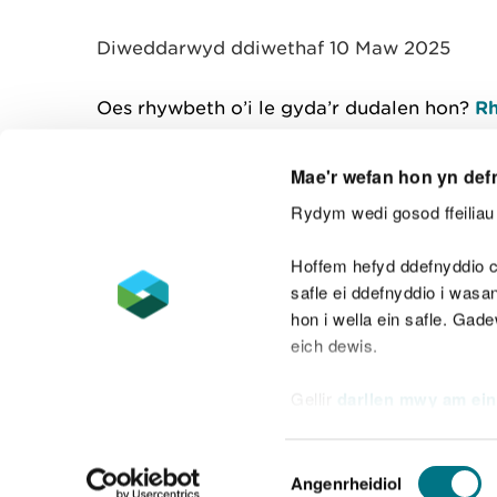
y
m
Diweddarwyd ddiwethaf 10 Maw 2025
w
e
l
Oes rhywbeth o’i le gyda’r dudalen hon?
Rh
i
a
d
Mae'r wefan hon yn def
Rydym wedi gosod ffeiliau 
Cysylltu â ni
Hoffem hefyd ddefnyddio c
safle ei ddefnyddio i was
hon i wella ein safle. Gad
eich dewis.
Datganiad hygyrchedd
Safonau'r Gymr
Gellir
darllen mwy am ein
Datganiad caethwasiaeth fodern
Dewis
Angenrheidiol
Caniatâd