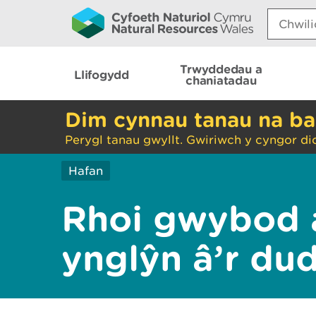
Search:
Trwyddedau a
Llifogydd
chaniatadau
Dim cynnau tanau na ba
Perygl tanau gwyllt. Gwiriwch y cyngor di
Hafan
Rhoi gwybod 
ynglŷn â’r du