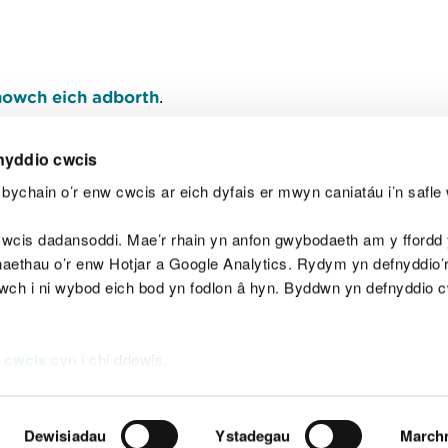
owch eich adborth
.
nyddio cwcis
bychain o’r enw cwcis ar eich dyfais er mwyn caniatáu i’n safle 
Y
wcis dadansoddi. Mae’r rhain yn anfon gwybodaeth am y ffordd y
anaethau o’r enw Hotjar a Google Analytics. Rydym yn defnyddio
ewch i ni wybod eich bod yn fodlon â hyn. Byddwn yn defnyddio 
aeg
Map o'r safle
Hawlfraint
Preifatrwydd a 
 cwcis
cyn i chi ddewis.
Dewisiadau
Ystadegau
March