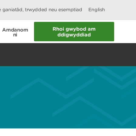
le ganiatâd, trwydded neu esemptiad
English
Rhoi gwybod am
Amdanom
ni
ddigwyddiad