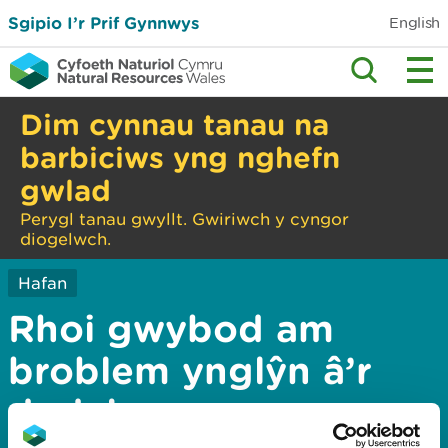
Sgipio I’r Prif Gynnwys
English
Dim cynnau tanau na
barbiciws yng nghefn
gwlad
Perygl tanau gwyllt. Gwiriwch y cyngor
diogelwch.
Hafan
Rhoi gwybod am
broblem ynglŷn â’r
dudalen