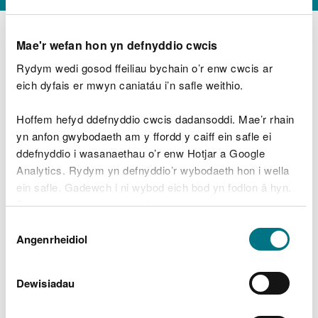
Mae'r wefan hon yn defnyddio cwcis
Rydym wedi gosod ffeiliau bychain o’r enw cwcis ar
D
y
eich dyfais er mwyn caniatáu i’n safle weithio.
Beth oeddech chi’n wneud?
w
e
Hoffem hefyd ddefnyddio cwcis dadansoddi. Mae’r rhain
d
yn anfon gwybodaeth am y ffordd y caiff ein safle ei
w
Peidiwch â chynnwys gwybodaeth bersonol neu
ddefnyddio i wasanaethau o’r enw Hotjar a Google
c
ariannol
h
Analytics. Rydym yn defnyddio’r wybodaeth hon i wella
w
ein safle. Gadewch i ni wybod eich bod yn fodlon â hyn.
r
Byddwn yn defnyddio cwci i gadw eich dewis.
t
Beth oedd yn mynd o’i le?
Dewis
h
Gellir
darllen mwy am ein cwcis
cyn i chi ddewis.
Angenrheidiol
y
Caniatâd
m
a
m
Dewisiadau
e
i