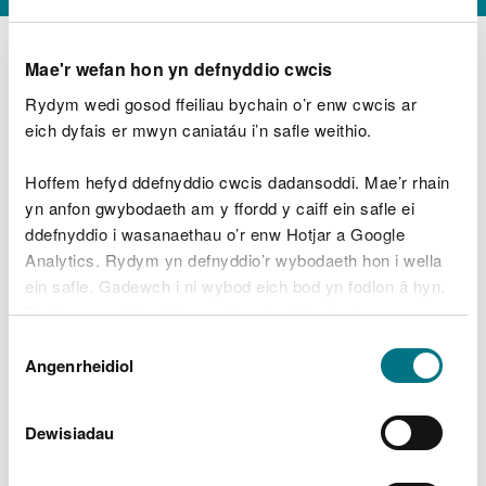
Mae'r wefan hon yn defnyddio cwcis
Rydym wedi gosod ffeiliau bychain o’r enw cwcis ar
D
y
eich dyfais er mwyn caniatáu i’n safle weithio.
Beth oeddech chi’n wneud?
w
e
Hoffem hefyd ddefnyddio cwcis dadansoddi. Mae’r rhain
d
yn anfon gwybodaeth am y ffordd y caiff ein safle ei
w
Peidiwch â chynnwys gwybodaeth bersonol neu
ddefnyddio i wasanaethau o’r enw Hotjar a Google
c
ariannol
h
Analytics. Rydym yn defnyddio’r wybodaeth hon i wella
w
ein safle. Gadewch i ni wybod eich bod yn fodlon â hyn.
r
Byddwn yn defnyddio cwci i gadw eich dewis.
t
Beth oedd yn mynd o’i le?
Dewis
h
Gellir
darllen mwy am ein cwcis
cyn i chi ddewis.
Angenrheidiol
y
Caniatâd
m
a
m
Dewisiadau
e
i