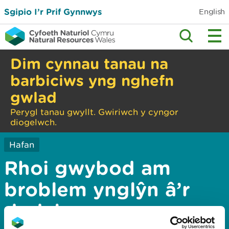
Sgipio I’r Prif Gynnwys
English
Dim cynnau tanau na
barbiciws yng nghefn
gwlad
Perygl tanau gwyllt. Gwiriwch y cyngor
diogelwch.
Hafan
Rhoi gwybod am
broblem ynglŷn â’r
dudalen