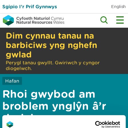
Sgipio I’r Prif Gynnwys
English
Dim cynnau tanau na
barbiciws yng nghefn
gwlad
Perygl tanau gwyllt. Gwiriwch y cyngor
diogelwch.
Hafan
Rhoi gwybod am
broblem ynglŷn â’r
dudalen