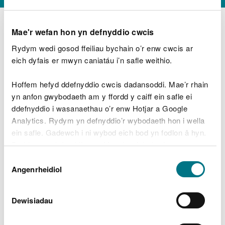
Mae'r wefan hon yn defnyddio cwcis
Rydym wedi gosod ffeiliau bychain o’r enw cwcis ar
D
y
eich dyfais er mwyn caniatáu i’n safle weithio.
Beth oeddech chi’n wneud?
w
e
Hoffem hefyd ddefnyddio cwcis dadansoddi. Mae’r rhain
d
yn anfon gwybodaeth am y ffordd y caiff ein safle ei
w
Peidiwch â chynnwys gwybodaeth bersonol neu
ddefnyddio i wasanaethau o’r enw Hotjar a Google
c
ariannol
h
Analytics. Rydym yn defnyddio’r wybodaeth hon i wella
w
ein safle. Gadewch i ni wybod eich bod yn fodlon â hyn.
r
Byddwn yn defnyddio cwci i gadw eich dewis.
t
Beth oedd yn mynd o’i le?
Dewis
h
Gellir
darllen mwy am ein cwcis
cyn i chi ddewis.
Angenrheidiol
y
Caniatâd
m
a
m
Dewisiadau
e
i