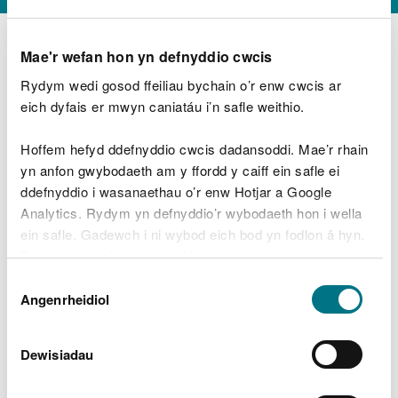
Mae'r wefan hon yn defnyddio cwcis
Rydym wedi gosod ffeiliau bychain o’r enw cwcis ar
D
y
eich dyfais er mwyn caniatáu i’n safle weithio.
Beth oeddech chi’n wneud?
w
e
Hoffem hefyd ddefnyddio cwcis dadansoddi. Mae’r rhain
d
yn anfon gwybodaeth am y ffordd y caiff ein safle ei
w
Peidiwch â chynnwys gwybodaeth bersonol neu
ddefnyddio i wasanaethau o’r enw Hotjar a Google
c
ariannol
h
Analytics. Rydym yn defnyddio’r wybodaeth hon i wella
w
ein safle. Gadewch i ni wybod eich bod yn fodlon â hyn.
r
Byddwn yn defnyddio cwci i gadw eich dewis.
t
Beth oedd yn mynd o’i le?
Dewis
h
Gellir
darllen mwy am ein cwcis
cyn i chi ddewis.
Angenrheidiol
y
Caniatâd
m
a
m
Dewisiadau
e
i