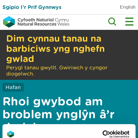
Sgipio I’r Prif Gynnwys
English
Dim cynnau tanau na
barbiciws yng nghefn
gwlad
Perygl tanau gwyllt. Gwiriwch y cyngor
diogelwch.
Hafan
Rhoi gwybod am
broblem ynglŷn â’r
dudalen