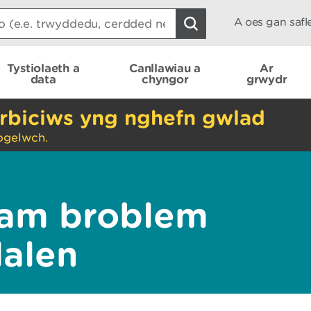
A oes gan saf
Tystiolaeth a
Canllawiau a
Ar
data
chyngor
grwydr
rbiciws yng nghefn gwlad
ogelwch.
am broblem
dalen