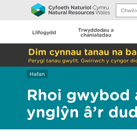
Search:
Trwyddedau a
Llifogydd
chaniatadau
Dim cynnau tanau na ba
Perygl tanau gwyllt. Gwiriwch y cyngor di
Hafan
Rhoi gwybod 
ynglŷn â’r du