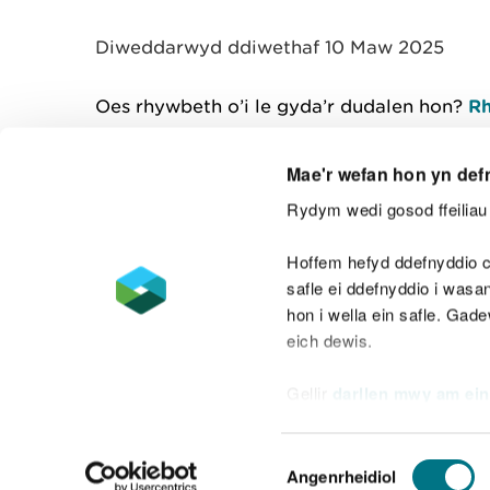
y
m
Diweddarwyd ddiwethaf 10 Maw 2025
w
e
l
Oes rhywbeth o’i le gyda’r dudalen hon?
Rh
i
a
d
Mae'r wefan hon yn def
Rydym wedi gosod ffeiliau 
Cysylltu â ni
Hoffem hefyd ddefnyddio c
safle ei ddefnyddio i was
hon i wella ein safle. Gad
eich dewis.
Datganiad hygyrchedd
Safonau'r Gymr
Gellir
darllen mwy am ein
Datganiad caethwasiaeth fodern
Dewis
Angenrheidiol
Caniatâd