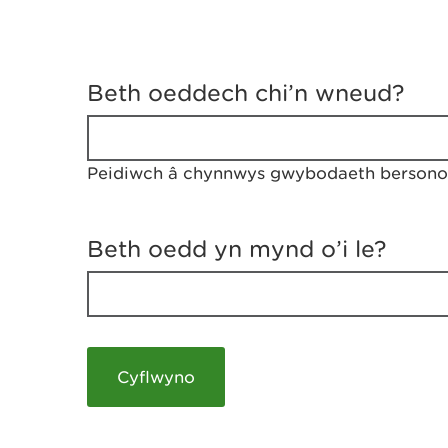
D
y
Beth oeddech chi’n wneud?
w
e
d
w
Peidiwch â chynnwys gwybodaeth bersonol
c
h
w
r
Beth oedd yn mynd o’i le?
t
h
y
m
a
m
e
i
c
h