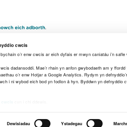
owch eich adborth
.
nyddio cwcis
bychain o’r enw cwcis ar eich dyfais er mwyn caniatáu i’n safle 
Y
wcis dadansoddi. Mae’r rhain yn anfon gwybodaeth am y ffordd y
anaethau o’r enw Hotjar a Google Analytics. Rydym yn defnyddio
ewch i ni wybod eich bod yn fodlon â hyn. Byddwn yn defnyddio 
aeg
Map o'r safle
Hawlfraint
Preifatrwydd a 
 cwcis
cyn i chi ddewis.
Dewisiadau
Ystadegau
March