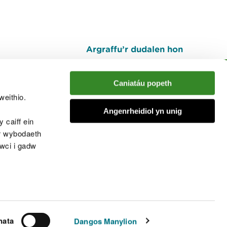
Argraffu’r dudalen hon
I fyny
Caniatáu popeth
weithio.
muno â'r sgwrs
Angenrheidiol yn unig
 caiff ein
’r wybodaeth
cwci i gadw
chwcis
nata
Dangos Manylion
© Cyfoeth Naturiol Cymru