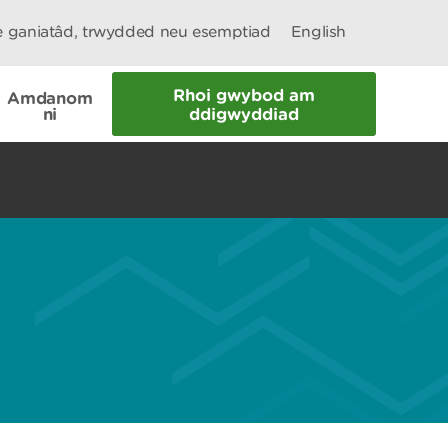
le ganiatâd, trwydded neu esemptiad
English
Rhoi gwybod am
Amdanom
ni
ddigwyddiad