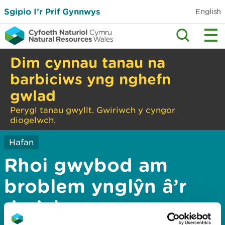
Sgipio I’r Prif Gynnwys
English
Dim cynnau tanau na
barbiciws yng nghefn
gwlad
Perygl tanau gwyllt. Gwiriwch y cyngor
diogelwch.
Hafan
Rhoi gwybod am
broblem ynglŷn â’r
dudalen