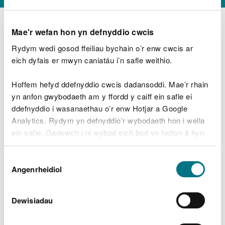
Mae'r wefan hon yn defnyddio cwcis
Rydym wedi gosod ffeiliau bychain o’r enw cwcis ar
D
y
eich dyfais er mwyn caniatáu i’n safle weithio.
Beth oeddech chi’n wneud?
w
e
Hoffem hefyd ddefnyddio cwcis dadansoddi. Mae’r rhain
d
yn anfon gwybodaeth am y ffordd y caiff ein safle ei
w
Peidiwch â chynnwys gwybodaeth bersonol neu
ddefnyddio i wasanaethau o’r enw Hotjar a Google
c
ariannol
h
Analytics. Rydym yn defnyddio’r wybodaeth hon i wella
w
ein safle. Gadewch i ni wybod eich bod yn fodlon â hyn.
r
Byddwn yn defnyddio cwci i gadw eich dewis.
t
Beth oedd yn mynd o’i le?
Dewis
h
Gellir
darllen mwy am ein cwcis
cyn i chi ddewis.
Angenrheidiol
y
Caniatâd
m
a
m
Dewisiadau
e
i