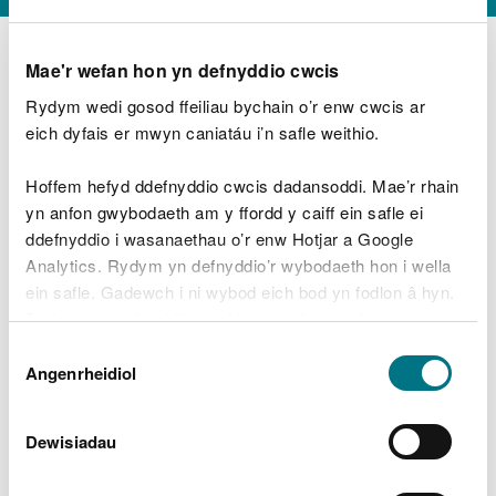
Mae'r wefan hon yn defnyddio cwcis
Rydym wedi gosod ffeiliau bychain o’r enw cwcis ar
D
y
eich dyfais er mwyn caniatáu i’n safle weithio.
Beth oeddech chi’n wneud?
w
e
Hoffem hefyd ddefnyddio cwcis dadansoddi. Mae’r rhain
d
yn anfon gwybodaeth am y ffordd y caiff ein safle ei
w
Peidiwch â chynnwys gwybodaeth bersonol neu
ddefnyddio i wasanaethau o’r enw Hotjar a Google
c
ariannol
h
Analytics. Rydym yn defnyddio’r wybodaeth hon i wella
w
ein safle. Gadewch i ni wybod eich bod yn fodlon â hyn.
r
Byddwn yn defnyddio cwci i gadw eich dewis.
t
Beth oedd yn mynd o’i le?
Dewis
h
Gellir
darllen mwy am ein cwcis
cyn i chi ddewis.
Angenrheidiol
y
Caniatâd
m
a
m
Dewisiadau
e
i