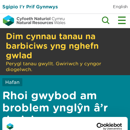
Sgipio I’r Prif Gynnwys
English
Dim cynnau tanau na
barbiciws yng nghefn
gwlad
Perygl tanau gwyllt. Gwiriwch y cyngor
diogelwch.
Hafan
Rhoi gwybod am
broblem ynglŷn â’r
dudalen