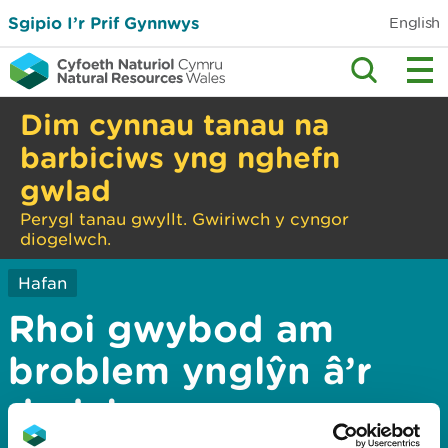
Sgipio I’r Prif Gynnwys
English
Dim cynnau tanau na
barbiciws yng nghefn
gwlad
Perygl tanau gwyllt. Gwiriwch y cyngor
diogelwch.
Hafan
Rhoi gwybod am
broblem ynglŷn â’r
dudalen