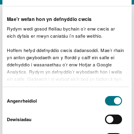
Mae'r wefan hon yn defnyddio cwcis
Rydym wedi gosod ffeiliau bychain o’r enw cwcis ar
D
y
eich dyfais er mwyn caniatáu i’n safle weithio.
Beth oeddech chi’n wneud?
w
e
Hoffem hefyd ddefnyddio cwcis dadansoddi. Mae’r rhain
d
yn anfon gwybodaeth am y ffordd y caiff ein safle ei
w
Peidiwch â chynnwys gwybodaeth bersonol neu
ddefnyddio i wasanaethau o’r enw Hotjar a Google
c
ariannol
h
Analytics. Rydym yn defnyddio’r wybodaeth hon i wella
w
ein safle. Gadewch i ni wybod eich bod yn fodlon â hyn.
r
Byddwn yn defnyddio cwci i gadw eich dewis.
t
Beth oedd yn mynd o’i le?
Dewis
h
Gellir
darllen mwy am ein cwcis
cyn i chi ddewis.
Angenrheidiol
y
Caniatâd
m
a
m
Dewisiadau
e
i