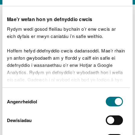
Mae'r wefan hon yn defnyddio cwcis
Rydym wedi gosod ffeiliau bychain o’r enw cwcis ar
D
y
eich dyfais er mwyn caniatáu i’n safle weithio.
Beth oeddech chi’n wneud?
w
e
Hoffem hefyd ddefnyddio cwcis dadansoddi. Mae’r rhain
d
yn anfon gwybodaeth am y ffordd y caiff ein safle ei
w
Peidiwch â chynnwys gwybodaeth bersonol neu
ddefnyddio i wasanaethau o’r enw Hotjar a Google
c
ariannol
h
Analytics. Rydym yn defnyddio’r wybodaeth hon i wella
w
ein safle. Gadewch i ni wybod eich bod yn fodlon â hyn.
r
Byddwn yn defnyddio cwci i gadw eich dewis.
t
Beth oedd yn mynd o’i le?
Dewis
h
Gellir
darllen mwy am ein cwcis
cyn i chi ddewis.
Angenrheidiol
y
Caniatâd
m
a
m
Dewisiadau
e
i