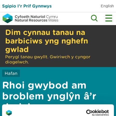
Sgipio I’r Prif Gynnwys
English
Dim cynnau tanau na
barbiciws yng nghefn
gwlad
Perygl tanau gwyllt. Gwiriwch y cyngor
diogelwch.
Hafan
Rhoi gwybod am
broblem ynglŷn â’r
dudalen