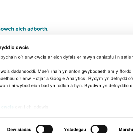
owch eich adborth
.
nyddio cwcis
bychain o’r enw cwcis ar eich dyfais er mwyn caniatáu i’n safle 
Y
wcis dadansoddi. Mae’r rhain yn anfon gwybodaeth am y ffordd y
anaethau o’r enw Hotjar a Google Analytics. Rydym yn defnyddio
ewch i ni wybod eich bod yn fodlon â hyn. Byddwn yn defnyddio 
aeg
Map o'r safle
Hawlfraint
Preifatrwydd a 
 cwcis
cyn i chi ddewis.
Dewisiadau
Ystadegau
March