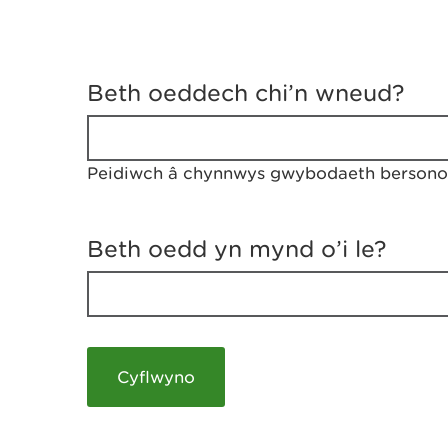
D
y
Beth oeddech chi’n wneud?
w
e
d
w
Peidiwch â chynnwys gwybodaeth bersonol
c
h
w
r
Beth oedd yn mynd o’i le?
t
h
y
m
a
m
e
i
c
h