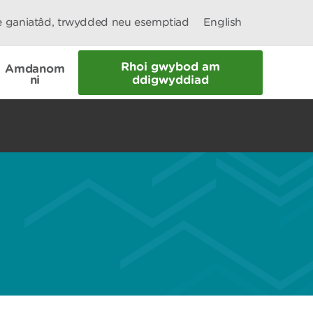
le ganiatâd, trwydded neu esemptiad
English
Rhoi gwybod am
Amdanom
ni
ddigwyddiad