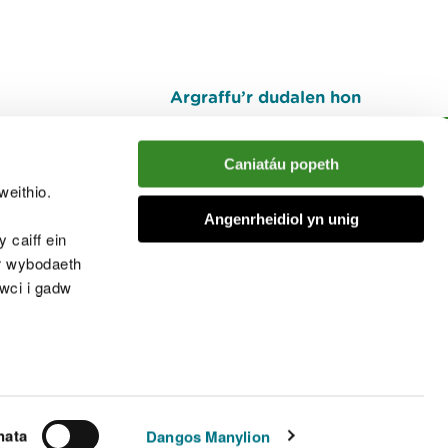
Argraffu’r dudalen hon
I fyny
Caniatáu popeth
weithio.
muno â'r sgwrs
Angenrheidiol yn unig
 caiff ein
’r wybodaeth
cwci i gadw
chwcis
nata
Dangos Manylion
© Cyfoeth Naturiol Cymru