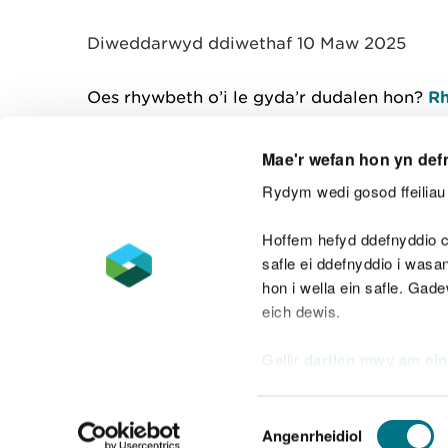
y
m
Diweddarwyd ddiwethaf 10 Maw 2025
w
e
l
Oes rhywbeth o’i le gyda’r dudalen hon?
Rh
i
a
d
Mae'r wefan hon yn def
Rydym wedi gosod ffeiliau 
Cysylltu â ni
Hoffem hefyd ddefnyddio c
safle ei ddefnyddio i was
hon i wella ein safle. Gad
eich dewis.
Datganiad hygyrchedd
Safonau'r Gymr
Gellir
darllen mwy am ein
Datganiad caethwasiaeth fodern
Dewis
Angenrheidiol
Caniatâd