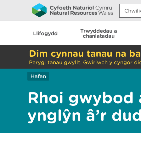
Search:
Trwyddedau a
Llifogydd
chaniatadau
Dim cynnau tanau na ba
Perygl tanau gwyllt. Gwiriwch y cyngor di
Hafan
Rhoi gwybod 
ynglŷn â’r du