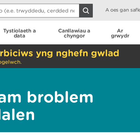
A oes gan saf
Tystiolaeth a
Canllawiau a
Ar
data
chyngor
grwydr
rbiciws yng nghefn gwlad
ogelwch.
am broblem
dalen