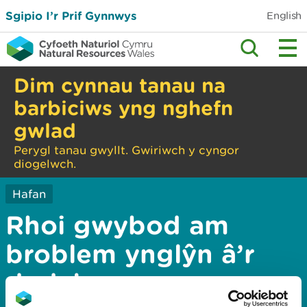
Sgipio I’r Prif Gynnwys
English
Dim cynnau tanau na
barbiciws yng nghefn
gwlad
Perygl tanau gwyllt. Gwiriwch y cyngor
diogelwch.
Hafan
Rhoi gwybod am
broblem ynglŷn â’r
dudalen