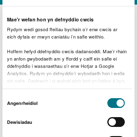
Mae'r wefan hon yn defnyddio cwcis
Rydym wedi gosod ffeiliau bychain o’r enw cwcis ar
D
y
eich dyfais er mwyn caniatáu i’n safle weithio.
Beth oeddech chi’n wneud?
w
e
Hoffem hefyd ddefnyddio cwcis dadansoddi. Mae’r rhain
d
yn anfon gwybodaeth am y ffordd y caiff ein safle ei
w
Peidiwch â chynnwys gwybodaeth bersonol neu
ddefnyddio i wasanaethau o’r enw Hotjar a Google
c
ariannol
h
Analytics. Rydym yn defnyddio’r wybodaeth hon i wella
w
ein safle. Gadewch i ni wybod eich bod yn fodlon â hyn.
r
Byddwn yn defnyddio cwci i gadw eich dewis.
t
Beth oedd yn mynd o’i le?
Dewis
h
Gellir
darllen mwy am ein cwcis
cyn i chi ddewis.
Angenrheidiol
y
Caniatâd
m
a
m
Dewisiadau
e
i