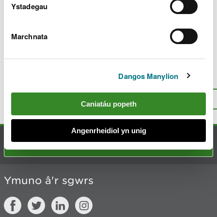
c
Ystadegau
h
y
m
Marchnata
w
Diweddarwyd ddiwethaf 10 Maw 2025
e
l
i
Dangos Manylion
Oes rhywbeth o’i le gyda’r dudalen
a
hon?
Rhowch eich adborth
.
d
I fyny
Argraffu’r dudalen hon
Caniatáu popeth
Angenrheidiol yn unig
Cysylltu â ni
Ymuno â'r sgwrs