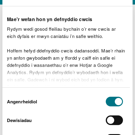
Mae'r wefan hon yn defnyddio cwcis
Rydym wedi gosod ffeiliau bychain o’r enw cwcis ar
D
y
eich dyfais er mwyn caniatáu i’n safle weithio.
Beth oeddech chi’n wneud?
w
e
Hoffem hefyd ddefnyddio cwcis dadansoddi. Mae’r rhain
d
yn anfon gwybodaeth am y ffordd y caiff ein safle ei
w
Peidiwch â chynnwys gwybodaeth bersonol neu
ddefnyddio i wasanaethau o’r enw Hotjar a Google
c
ariannol
h
Analytics. Rydym yn defnyddio’r wybodaeth hon i wella
w
ein safle. Gadewch i ni wybod eich bod yn fodlon â hyn.
r
Byddwn yn defnyddio cwci i gadw eich dewis.
t
Beth oedd yn mynd o’i le?
Dewis
h
Gellir
darllen mwy am ein cwcis
cyn i chi ddewis.
Angenrheidiol
y
Caniatâd
m
a
m
Dewisiadau
e
i