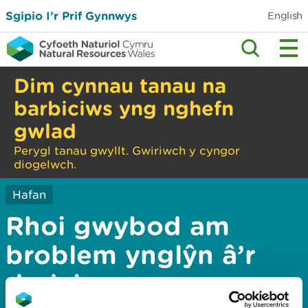
Sgipio I’r Prif Gynnwys
English
Dim cynnau tanau na
barbiciws yng nghefn
gwlad
Perygl tanau gwyllt. Gwiriwch y cyngor
diogelwch.
Hafan
Rhoi gwybod am
broblem ynglŷn â’r
dudalen