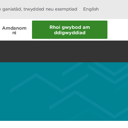
le ganiatâd, trwydded neu esemptiad
English
Rhoi gwybod am
Amdanom
ni
ddigwyddiad