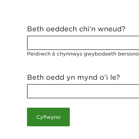
D
y
Beth oeddech chi’n wneud?
w
e
d
w
Peidiwch â chynnwys gwybodaeth bersonol
c
h
w
r
Beth oedd yn mynd o’i le?
t
h
y
m
a
m
e
i
c
h