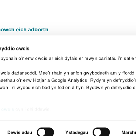
owch eich adborth
.
nyddio cwcis
bychain o’r enw cwcis ar eich dyfais er mwyn caniatáu i’n safle 
Y
wcis dadansoddi. Mae’r rhain yn anfon gwybodaeth am y ffordd y
anaethau o’r enw Hotjar a Google Analytics. Rydym yn defnyddio
ewch i ni wybod eich bod yn fodlon â hyn. Byddwn yn defnyddio 
aeg
Map o'r safle
Hawlfraint
Preifatrwydd a 
 cwcis
cyn i chi ddewis.
Dewisiadau
Ystadegau
March