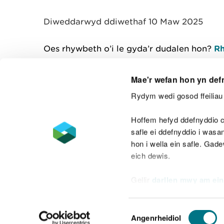
y
m
Diweddarwyd ddiwethaf 10 Maw 2025
w
e
l
Oes rhywbeth o’i le gyda’r dudalen hon?
Rh
i
a
d
Mae'r wefan hon yn def
Rydym wedi gosod ffeiliau 
Cysylltu â ni
Hoffem hefyd ddefnyddio c
safle ei ddefnyddio i was
hon i wella ein safle. Gad
eich dewis.
Datganiad hygyrchedd
Safonau'r Gymr
Gellir
darllen mwy am ein
Datganiad caethwasiaeth fodern
Dewis
Angenrheidiol
Caniatâd