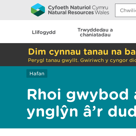
Search:
Trwyddedau a
Llifogydd
chaniatadau
Dim cynnau tanau na ba
Perygl tanau gwyllt. Gwiriwch y cyngor di
Hafan
Rhoi gwybod 
ynglŷn â’r du