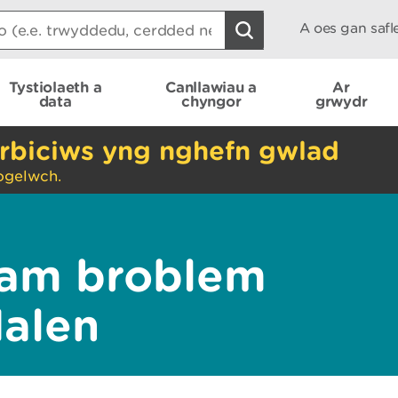
A oes gan saf
Tystiolaeth a
Canllawiau a
Ar
data
chyngor
grwydr
rbiciws yng nghefn gwlad
ogelwch.
am broblem
dalen