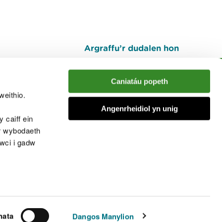
Argraffu’r dudalen hon
I fyny
Caniatáu popeth
weithio.
muno â'r sgwrs
Angenrheidiol yn unig
 caiff ein
’r wybodaeth
cwci i gadw
chwcis
nata
Dangos Manylion
© Cyfoeth Naturiol Cymru