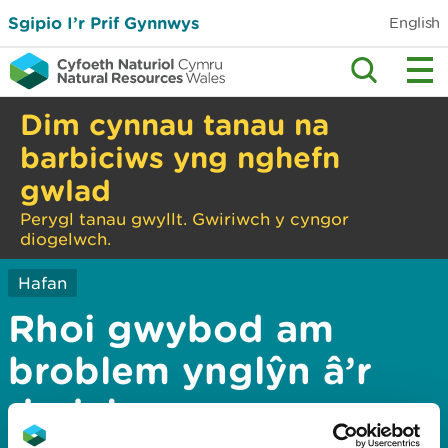
Sgipio I’r Prif Gynnwys
English
Dim cynnau tanau na
barbiciws yng nghefn
gwlad
Perygl tanau gwyllt. Gwiriwch y cyngor
diogelwch.
Hafan
Rhoi gwybod am
broblem ynglŷn â’r
dudalen