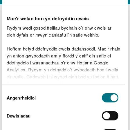
Mae'r wefan hon yn defnyddio cwcis
Rydym wedi gosod ffeiliau bychain o’r enw cwcis ar
D
y
eich dyfais er mwyn caniatáu i’n safle weithio.
Beth oeddech chi’n wneud?
w
e
Hoffem hefyd ddefnyddio cwcis dadansoddi. Mae’r rhain
d
yn anfon gwybodaeth am y ffordd y caiff ein safle ei
w
Peidiwch â chynnwys gwybodaeth bersonol neu
ddefnyddio i wasanaethau o’r enw Hotjar a Google
c
ariannol
h
Analytics. Rydym yn defnyddio’r wybodaeth hon i wella
w
ein safle. Gadewch i ni wybod eich bod yn fodlon â hyn.
r
Byddwn yn defnyddio cwci i gadw eich dewis.
t
Beth oedd yn mynd o’i le?
Dewis
h
Gellir
darllen mwy am ein cwcis
cyn i chi ddewis.
Angenrheidiol
y
Caniatâd
m
a
m
Dewisiadau
e
i