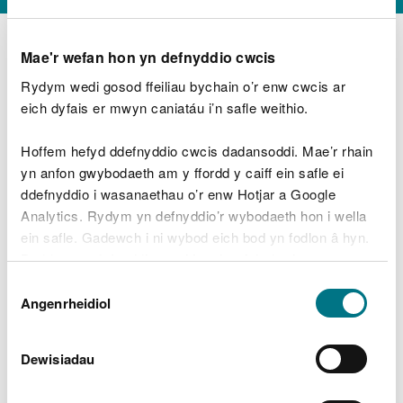
Mae'r wefan hon yn defnyddio cwcis
Rydym wedi gosod ffeiliau bychain o’r enw cwcis ar
D
y
eich dyfais er mwyn caniatáu i’n safle weithio.
Beth oeddech chi’n wneud?
w
e
Hoffem hefyd ddefnyddio cwcis dadansoddi. Mae’r rhain
d
yn anfon gwybodaeth am y ffordd y caiff ein safle ei
w
Peidiwch â chynnwys gwybodaeth bersonol neu
ddefnyddio i wasanaethau o’r enw Hotjar a Google
c
ariannol
h
Analytics. Rydym yn defnyddio’r wybodaeth hon i wella
w
ein safle. Gadewch i ni wybod eich bod yn fodlon â hyn.
r
Byddwn yn defnyddio cwci i gadw eich dewis.
t
Beth oedd yn mynd o’i le?
Dewis
h
Gellir
darllen mwy am ein cwcis
cyn i chi ddewis.
Angenrheidiol
y
Caniatâd
m
a
m
Dewisiadau
e
i