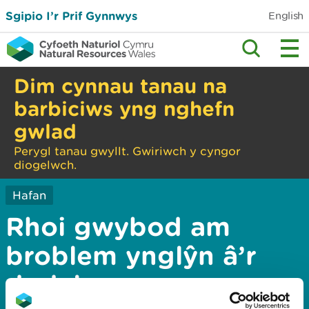
Sgipio I’r Prif Gynnwys
English
Dim cynnau tanau na
barbiciws yng nghefn
gwlad
Perygl tanau gwyllt. Gwiriwch y cyngor
diogelwch.
Hafan
Rhoi gwybod am
broblem ynglŷn â’r
dudalen