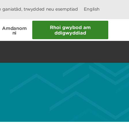
le ganiatâd, trwydded neu esemptiad
English
Rhoi gwybod am
Amdanom
ni
ddigwyddiad