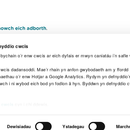
owch eich adborth
.
nyddio cwcis
bychain o’r enw cwcis ar eich dyfais er mwyn caniatáu i’n safle 
Y
wcis dadansoddi. Mae’r rhain yn anfon gwybodaeth am y ffordd y
anaethau o’r enw Hotjar a Google Analytics. Rydym yn defnyddio
ewch i ni wybod eich bod yn fodlon â hyn. Byddwn yn defnyddio 
aeg
Map o'r safle
Hawlfraint
Preifatrwydd a 
 cwcis
cyn i chi ddewis.
Dewisiadau
Ystadegau
March