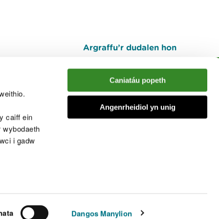
Argraffu’r dudalen hon
I fyny
Caniatáu popeth
weithio.
muno â'r sgwrs
Angenrheidiol yn unig
 caiff ein
’r wybodaeth
cwci i gadw
chwcis
nata
Dangos Manylion
© Cyfoeth Naturiol Cymru