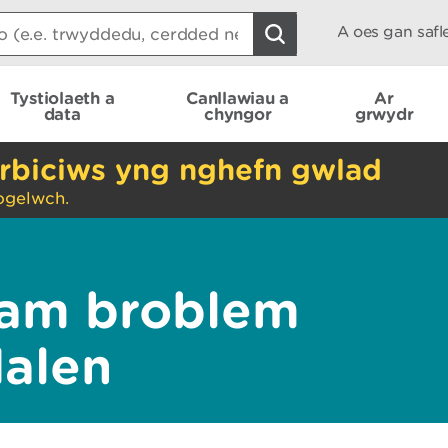
A oes gan saf
Tystiolaeth a
Canllawiau a
Ar
data
chyngor
grwydr
rbiciws yng nghefn gwlad
ogelwch.
am broblem
dalen