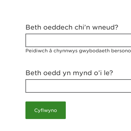
D
y
Beth oeddech chi’n wneud?
w
e
d
w
Peidiwch â chynnwys gwybodaeth bersonol
c
h
w
r
Beth oedd yn mynd o’i le?
t
h
y
m
a
m
e
i
c
h