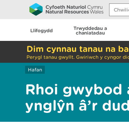
Search:
Trwyddedau a
Llifogydd
chaniatadau
Dim cynnau tanau na ba
Perygl tanau gwyllt. Gwiriwch y cyngor di
Hafan
Rhoi gwybod 
ynglŷn â’r du