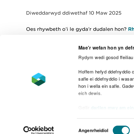
y
m
Diweddarwyd ddiwethaf 10 Maw 2025
w
e
l
Oes rhywbeth o’i le gyda’r dudalen hon?
Rh
i
a
d
Mae'r wefan hon yn def
Rydym wedi gosod ffeiliau 
Cysylltu â ni
Hoffem hefyd ddefnyddio c
safle ei ddefnyddio i was
hon i wella ein safle. Gad
eich dewis.
Datganiad hygyrchedd
Safonau'r Gymr
Gellir
darllen mwy am ein
Datganiad caethwasiaeth fodern
Dewis
Angenrheidiol
Caniatâd