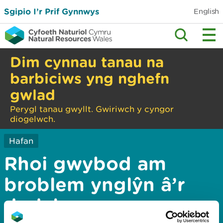
Sgipio I’r Prif Gynnwys
English
Dim cynnau tanau na
barbiciws yng nghefn
gwlad
Perygl tanau gwyllt. Gwiriwch y cyngor
diogelwch.
Hafan
Rhoi gwybod am
broblem ynglŷn â’r
dudalen