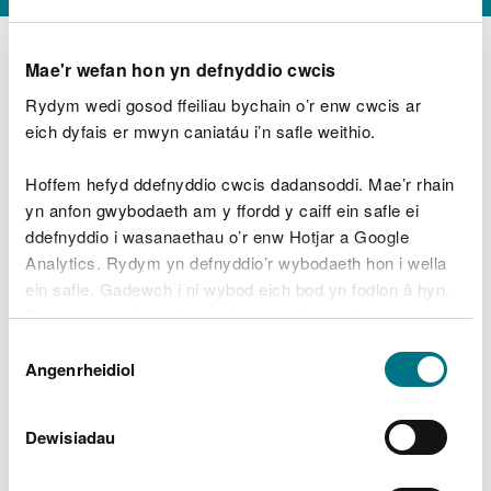
Mae'r wefan hon yn defnyddio cwcis
Rydym wedi gosod ffeiliau bychain o’r enw cwcis ar
D
y
eich dyfais er mwyn caniatáu i’n safle weithio.
Beth oeddech chi’n wneud?
w
e
Hoffem hefyd ddefnyddio cwcis dadansoddi. Mae’r rhain
d
yn anfon gwybodaeth am y ffordd y caiff ein safle ei
w
Peidiwch â chynnwys gwybodaeth bersonol neu
ddefnyddio i wasanaethau o’r enw Hotjar a Google
c
ariannol
h
Analytics. Rydym yn defnyddio’r wybodaeth hon i wella
w
ein safle. Gadewch i ni wybod eich bod yn fodlon â hyn.
r
Byddwn yn defnyddio cwci i gadw eich dewis.
t
Beth oedd yn mynd o’i le?
Dewis
h
Gellir
darllen mwy am ein cwcis
cyn i chi ddewis.
Angenrheidiol
y
Caniatâd
m
a
m
Dewisiadau
e
i