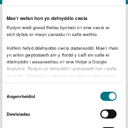
Mae'r wefan hon yn defnyddio cwcis
Rydym wedi gosod ffeiliau bychain o’r enw cwcis ar
D
y
eich dyfais er mwyn caniatáu i’n safle weithio.
Beth oeddech chi’n wneud?
w
e
Hoffem hefyd ddefnyddio cwcis dadansoddi. Mae’r rhain
d
yn anfon gwybodaeth am y ffordd y caiff ein safle ei
w
Peidiwch â chynnwys gwybodaeth bersonol neu
ddefnyddio i wasanaethau o’r enw Hotjar a Google
c
ariannol
h
Analytics. Rydym yn defnyddio’r wybodaeth hon i wella
w
ein safle. Gadewch i ni wybod eich bod yn fodlon â hyn.
r
Byddwn yn defnyddio cwci i gadw eich dewis.
t
Beth oedd yn mynd o’i le?
Dewis
h
Gellir
darllen mwy am ein cwcis
cyn i chi ddewis.
Angenrheidiol
y
Caniatâd
m
a
m
Dewisiadau
e
i