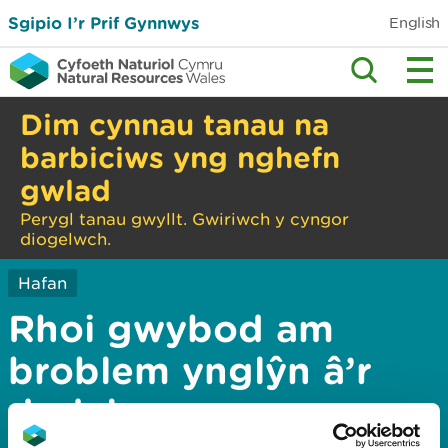
Sgipio I’r Prif Gynnwys
English
Dim cynnau tanau na
barbiciws yng nghefn
gwlad
Perygl tanau gwyllt. Gwiriwch y cyngor
diogelwch.
Hafan
Rhoi gwybod am
broblem ynglŷn â’r
dudalen