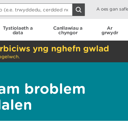
A oes gan saf
Tystiolaeth a
Canllawiau a
Ar
data
chyngor
grwydr
rbiciws yng nghefn gwlad
ogelwch.
am broblem
dalen