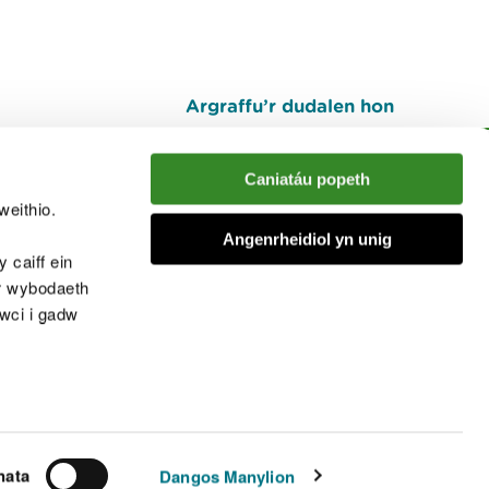
Argraffu’r dudalen hon
I fyny
Caniatáu popeth
weithio.
muno â'r sgwrs
Angenrheidiol yn unig
 caiff ein
’r wybodaeth
cwci i gadw
chwcis
nata
Dangos Manylion
© Cyfoeth Naturiol Cymru