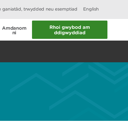
le ganiatâd, trwydded neu esemptiad
English
Rhoi gwybod am
Amdanom
ni
ddigwyddiad