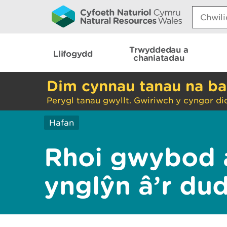
Search:
Trwyddedau a
Llifogydd
chaniatadau
Dim cynnau tanau na ba
Perygl tanau gwyllt. Gwiriwch y cyngor di
Hafan
Rhoi gwybod 
ynglŷn â’r du