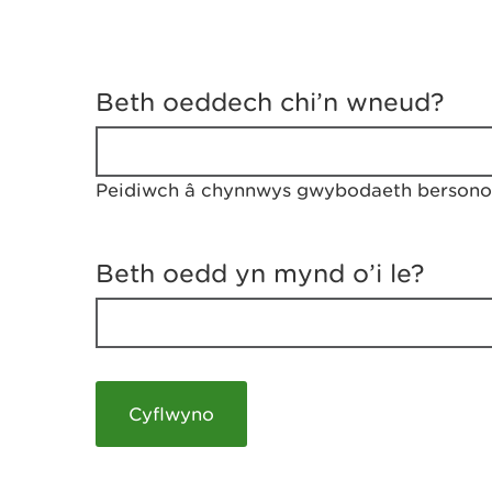
D
y
Beth oeddech chi’n wneud?
w
e
d
w
Peidiwch â chynnwys gwybodaeth bersonol
c
h
w
r
Beth oedd yn mynd o’i le?
t
h
y
m
a
m
e
i
c
h