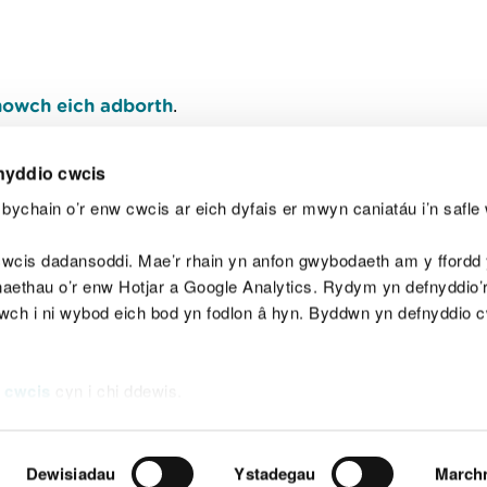
owch eich adborth
.
nyddio cwcis
bychain o’r enw cwcis ar eich dyfais er mwyn caniatáu i’n safle 
Y
wcis dadansoddi. Mae’r rhain yn anfon gwybodaeth am y ffordd y
anaethau o’r enw Hotjar a Google Analytics. Rydym yn defnyddio
ewch i ni wybod eich bod yn fodlon â hyn. Byddwn yn defnyddio 
aeg
Map o'r safle
Hawlfraint
Preifatrwydd a 
 cwcis
cyn i chi ddewis.
Dewisiadau
Ystadegau
March