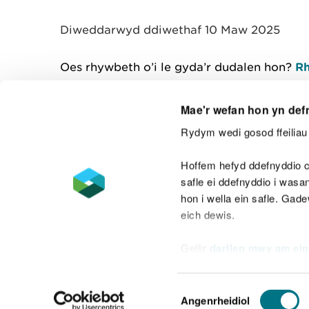
y
m
Diweddarwyd ddiwethaf 10 Maw 2025
w
e
l
Oes rhywbeth o’i le gyda’r dudalen hon?
Rh
i
a
d
Mae'r wefan hon yn def
Rydym wedi gosod ffeiliau 
Cysylltu â ni
Hoffem hefyd ddefnyddio c
safle ei ddefnyddio i was
hon i wella ein safle. Gad
eich dewis.
Datganiad hygyrchedd
Safonau'r Gymr
Gellir
darllen mwy am ein
Datganiad caethwasiaeth fodern
Dewis
Angenrheidiol
Caniatâd