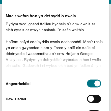
Mae'r wefan hon yn defnyddio cwcis
Rydym wedi gosod ffeiliau bychain o’r enw cwcis ar
D
y
eich dyfais er mwyn caniatáu i’n safle weithio.
Beth oeddech chi’n wneud?
w
e
Hoffem hefyd ddefnyddio cwcis dadansoddi. Mae’r rhain
d
yn anfon gwybodaeth am y ffordd y caiff ein safle ei
w
Peidiwch â chynnwys gwybodaeth bersonol neu
ddefnyddio i wasanaethau o’r enw Hotjar a Google
c
ariannol
h
Analytics. Rydym yn defnyddio’r wybodaeth hon i wella
w
ein safle. Gadewch i ni wybod eich bod yn fodlon â hyn.
r
Byddwn yn defnyddio cwci i gadw eich dewis.
t
Beth oedd yn mynd o’i le?
Dewis
h
Gellir
darllen mwy am ein cwcis
cyn i chi ddewis.
Angenrheidiol
y
Caniatâd
m
a
m
Dewisiadau
e
i