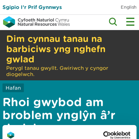
Sgipio I’r Prif Gynnwys
English
Dim cynnau tanau na
barbiciws yng nghefn
gwlad
Perygl tanau gwyllt. Gwiriwch y cyngor
diogelwch.
Hafan
Rhoi gwybod am
broblem ynglŷn â’r
dudalen