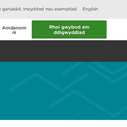
le ganiatâd, trwydded neu esemptiad
English
Rhoi gwybod am
Amdanom
ni
ddigwyddiad