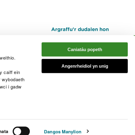
Argraffu’r dudalen hon
I fyny
Caniatáu popeth
weithio.
muno â'r sgwrs
Angenrheidiol yn unig
 caiff ein
’r wybodaeth
cwci i gadw
chwcis
nata
Dangos Manylion
© Cyfoeth Naturiol Cymru