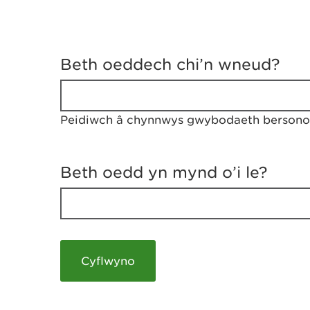
D
y
Beth oeddech chi’n wneud?
w
e
d
w
Peidiwch â chynnwys gwybodaeth bersonol
c
h
w
r
Beth oedd yn mynd o’i le?
t
h
y
m
a
m
e
i
c
h