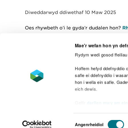
y
m
Diweddarwyd ddiwethaf 10 Maw 2025
w
e
l
Oes rhywbeth o’i le gyda’r dudalen hon?
Rh
i
a
d
Mae'r wefan hon yn def
Rydym wedi gosod ffeiliau 
Cysylltu â ni
Hoffem hefyd ddefnyddio c
safle ei ddefnyddio i was
hon i wella ein safle. Gad
eich dewis.
Datganiad hygyrchedd
Safonau'r Gymr
Gellir
darllen mwy am ein
Datganiad caethwasiaeth fodern
Dewis
Angenrheidiol
Caniatâd