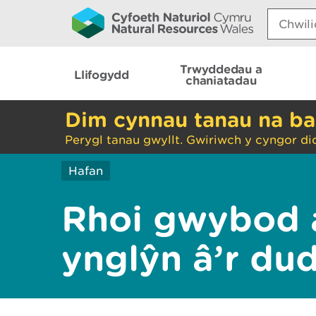
Search:
Trwyddedau a
Llifogydd
chaniatadau
Dim cynnau tanau na ba
Perygl tanau gwyllt. Gwiriwch y cyngor di
Hafan
Rhoi gwybod 
ynglŷn â’r du