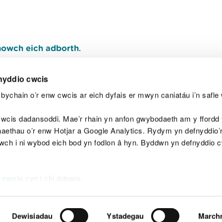
owch eich adborth
.
nyddio cwcis
bychain o’r enw cwcis ar eich dyfais er mwyn caniatáu i’n safle 
Y
wcis dadansoddi. Mae’r rhain yn anfon gwybodaeth am y ffordd y
anaethau o’r enw Hotjar a Google Analytics. Rydym yn defnyddio
ewch i ni wybod eich bod yn fodlon â hyn. Byddwn yn defnyddio 
aeg
Map o'r safle
Hawlfraint
Preifatrwydd a 
 cwcis
cyn i chi ddewis.
Dewisiadau
Ystadegau
March