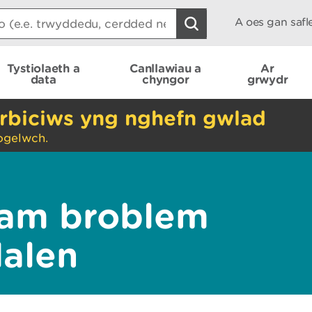
A oes gan saf
Tystiolaeth a
Canllawiau a
Ar
data
chyngor
grwydr
rbiciws yng nghefn gwlad
ogelwch.
am broblem
dalen