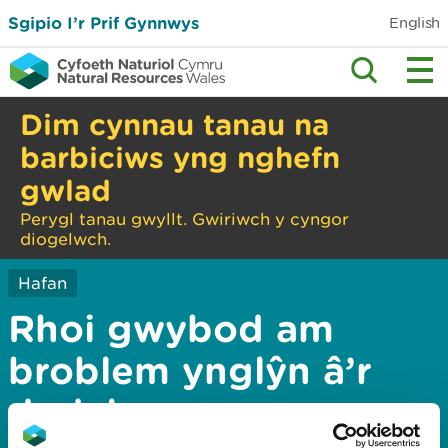
Sgipio I’r Prif Gynnwys
English
Dim cynnau tanau na
barbiciws yng nghefn
gwlad
Perygl tanau gwyllt. Gwiriwch y cyngor
diogelwch.
Hafan
Rhoi gwybod am
broblem ynglŷn â’r
dudalen