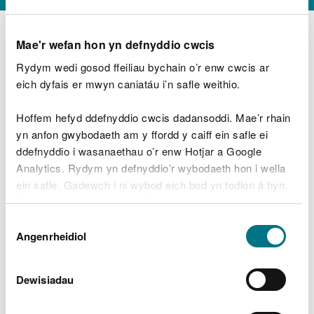
Mae'r wefan hon yn defnyddio cwcis
Rydym wedi gosod ffeiliau bychain o’r enw cwcis ar
D
y
eich dyfais er mwyn caniatáu i’n safle weithio.
Beth oeddech chi’n wneud?
w
e
Hoffem hefyd ddefnyddio cwcis dadansoddi. Mae’r rhain
d
yn anfon gwybodaeth am y ffordd y caiff ein safle ei
w
Peidiwch â chynnwys gwybodaeth bersonol neu
ddefnyddio i wasanaethau o’r enw Hotjar a Google
c
ariannol
h
Analytics. Rydym yn defnyddio’r wybodaeth hon i wella
w
ein safle. Gadewch i ni wybod eich bod yn fodlon â hyn.
r
Byddwn yn defnyddio cwci i gadw eich dewis.
t
Beth oedd yn mynd o’i le?
Dewis
h
Gellir
darllen mwy am ein cwcis
cyn i chi ddewis.
Angenrheidiol
y
Caniatâd
m
a
m
Dewisiadau
e
i