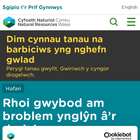
Sgipio I’r Prif Gynnwys
English
Dim cynnau tanau na
barbiciws yng nghefn
gwlad
Perygl tanau gwyllt. Gwiriwch y cyngor
diogelwch.
Hafan
Rhoi gwybod am
broblem ynglŷn â’r
dudalen