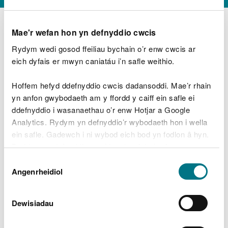
Mae'r wefan hon yn defnyddio cwcis
Rydym wedi gosod ffeiliau bychain o’r enw cwcis ar
D
y
eich dyfais er mwyn caniatáu i’n safle weithio.
Beth oeddech chi’n wneud?
w
e
Hoffem hefyd ddefnyddio cwcis dadansoddi. Mae’r rhain
d
yn anfon gwybodaeth am y ffordd y caiff ein safle ei
w
Peidiwch â chynnwys gwybodaeth bersonol neu
ddefnyddio i wasanaethau o’r enw Hotjar a Google
c
ariannol
h
Analytics. Rydym yn defnyddio’r wybodaeth hon i wella
w
ein safle. Gadewch i ni wybod eich bod yn fodlon â hyn.
r
Byddwn yn defnyddio cwci i gadw eich dewis.
t
Beth oedd yn mynd o’i le?
Dewis
h
Gellir
darllen mwy am ein cwcis
cyn i chi ddewis.
Angenrheidiol
y
Caniatâd
m
a
m
Dewisiadau
e
i