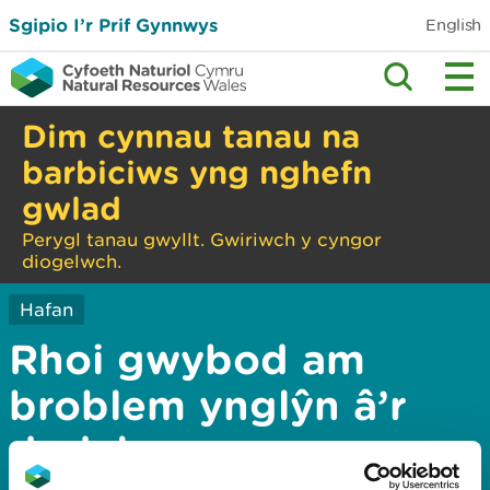
Sgipio I’r Prif Gynnwys
English
Dim cynnau tanau na
barbiciws yng nghefn
gwlad
Perygl tanau gwyllt. Gwiriwch y cyngor
diogelwch.
Hafan
Rhoi gwybod am
broblem ynglŷn â’r
dudalen