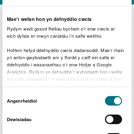
Mae'r wefan hon yn defnyddio cwcis
Rydym wedi gosod ffeiliau bychain o’r enw cwcis ar
D
y
eich dyfais er mwyn caniatáu i’n safle weithio.
Beth oeddech chi’n wneud?
w
e
Hoffem hefyd ddefnyddio cwcis dadansoddi. Mae’r rhain
d
yn anfon gwybodaeth am y ffordd y caiff ein safle ei
w
Peidiwch â chynnwys gwybodaeth bersonol neu
ddefnyddio i wasanaethau o’r enw Hotjar a Google
c
ariannol
h
Analytics. Rydym yn defnyddio’r wybodaeth hon i wella
w
ein safle. Gadewch i ni wybod eich bod yn fodlon â hyn.
r
Byddwn yn defnyddio cwci i gadw eich dewis.
t
Beth oedd yn mynd o’i le?
Dewis
h
Gellir
darllen mwy am ein cwcis
cyn i chi ddewis.
Angenrheidiol
y
Caniatâd
m
a
m
Dewisiadau
e
i