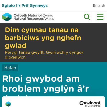
Sgipio I’r Prif Gynnwys
English
Dim cynnau tanau na
barbiciws yng nghefn
gwlad
Perygl tanau gwyllt. Gwiriwch y cyngor
diogelwch.
Hafan
Rhoi gwybod am
broblem ynglŷn â’r
dudalen