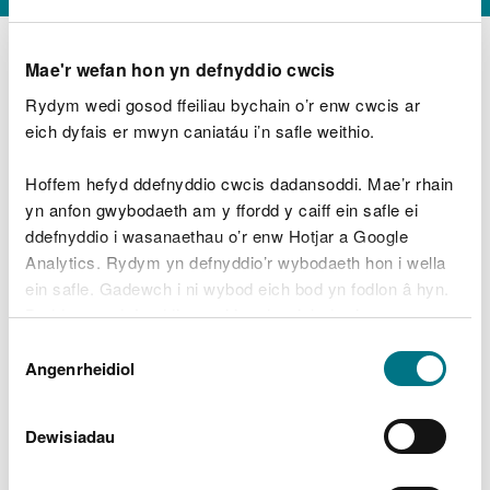
Mae'r wefan hon yn defnyddio cwcis
Rydym wedi gosod ffeiliau bychain o’r enw cwcis ar
D
y
eich dyfais er mwyn caniatáu i’n safle weithio.
Beth oeddech chi’n wneud?
w
e
Hoffem hefyd ddefnyddio cwcis dadansoddi. Mae’r rhain
d
yn anfon gwybodaeth am y ffordd y caiff ein safle ei
w
Peidiwch â chynnwys gwybodaeth bersonol neu
ddefnyddio i wasanaethau o’r enw Hotjar a Google
c
ariannol
h
Analytics. Rydym yn defnyddio’r wybodaeth hon i wella
w
ein safle. Gadewch i ni wybod eich bod yn fodlon â hyn.
r
Byddwn yn defnyddio cwci i gadw eich dewis.
t
Beth oedd yn mynd o’i le?
Dewis
h
Gellir
darllen mwy am ein cwcis
cyn i chi ddewis.
Angenrheidiol
y
Caniatâd
m
a
m
Dewisiadau
e
i