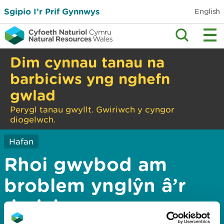
Sgipio I’r Prif Gynnwys
English
Dim cynnau tanau na
barbiciws yng nghefn
gwlad
Perygl tanau gwyllt. Gwiriwch y cyngor
diogelwch.
Hafan
Rhoi gwybod am
broblem ynglŷn â’r
dudalen