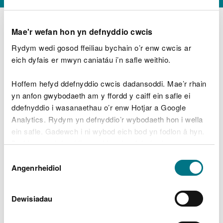
Mae'r wefan hon yn defnyddio cwcis
Rydym wedi gosod ffeiliau bychain o’r enw cwcis ar
D
y
eich dyfais er mwyn caniatáu i’n safle weithio.
Beth oeddech chi’n wneud?
w
e
Hoffem hefyd ddefnyddio cwcis dadansoddi. Mae’r rhain
d
yn anfon gwybodaeth am y ffordd y caiff ein safle ei
w
Peidiwch â chynnwys gwybodaeth bersonol neu
ddefnyddio i wasanaethau o’r enw Hotjar a Google
c
ariannol
h
Analytics. Rydym yn defnyddio’r wybodaeth hon i wella
w
ein safle. Gadewch i ni wybod eich bod yn fodlon â hyn.
r
Byddwn yn defnyddio cwci i gadw eich dewis.
t
Beth oedd yn mynd o’i le?
Dewis
h
Gellir
darllen mwy am ein cwcis
cyn i chi ddewis.
Angenrheidiol
y
Caniatâd
m
a
m
Dewisiadau
e
i