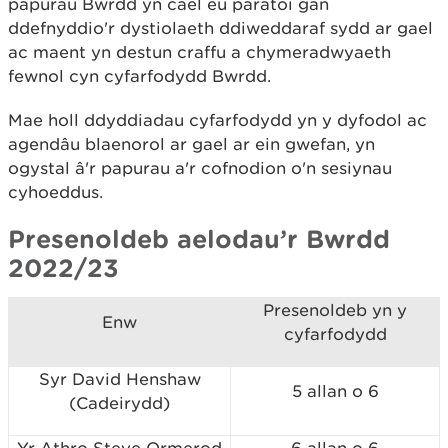
papurau Bwrdd yn cael eu paratoi gan
ddefnyddio'r dystiolaeth ddiweddaraf sydd ar gael
ac maent yn destun craffu a chymeradwyaeth
fewnol cyn cyfarfodydd Bwrdd.
Mae holl ddyddiadau cyfarfodydd yn y dyfodol ac
agendâu blaenorol ar gael ar ein gwefan, yn
ogystal â'r papurau a'r cofnodion o'n sesiynau
cyhoeddus.
Presenoldeb aelodau’r Bwrdd
2022/23
Presenoldeb yn y
Enw
cyfarfodydd
Syr David Henshaw
5
allan o
6
(Cadeirydd)