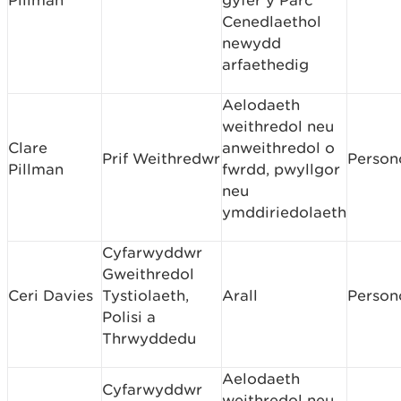
Pillman
gyfer y Parc
Cenedlaethol
newydd
arfaethedig
Aelodaeth
weithredol neu
Clare
anweithredol o
Prif Weithredwr
Person
Pillman
fwrdd, pwyllgor
neu
ymddiriedolaeth
Cyfarwyddwr
Gweithredol
Ceri Davies
Tystiolaeth,
Arall
Person
Polisi a
Thrwyddedu
Aelodaeth
Cyfarwyddwr
weithredol neu