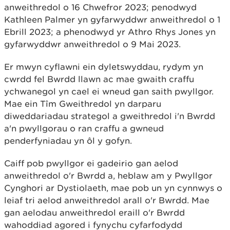
anweithredol o 16 Chwefror 2023; penodwyd
Kathleen Palmer yn gyfarwyddwr anweithredol o 1
Ebrill 2023; a phenodwyd yr Athro Rhys Jones yn
gyfarwyddwr anweithredol o 9 Mai 2023.
Er mwyn cyflawni ein dyletswyddau, rydym yn
cwrdd fel Bwrdd llawn ac mae gwaith craffu
ychwanegol yn cael ei wneud gan saith pwyllgor.
Mae ein Tîm Gweithredol yn darparu
diweddariadau strategol a gweithredol i'n Bwrdd
a'n pwyllgorau o ran craffu a gwneud
penderfyniadau yn ôl y gofyn.
Caiff pob pwyllgor ei gadeirio gan aelod
anweithredol o'r Bwrdd a, heblaw am y Pwyllgor
Cynghori ar Dystiolaeth, mae pob un yn cynnwys o
leiaf tri aelod anweithredol arall o'r Bwrdd. Mae
gan aelodau anweithredol eraill o'r Bwrdd
wahoddiad agored i fynychu cyfarfodydd