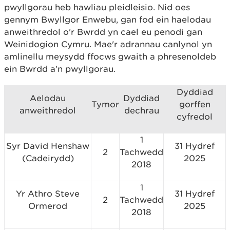
pwyllgorau heb hawliau pleidleisio. Nid oes
gennym Bwyllgor Enwebu, gan fod ein haelodau
anweithredol o'r Bwrdd yn cael eu penodi gan
Weinidogion Cymru. Mae'r adrannau canlynol yn
amlinellu meysydd ffocws gwaith a phresenoldeb
ein Bwrdd a'n pwyllgorau.
Dyddiad
Aelodau
Dyddiad
Tymor
gorffen
anweithredol
dechrau
cyfredol
1
Syr David Henshaw
31 Hydref
2
Tachwedd
(Cadeirydd)
2025
2018
1
Yr Athro Steve
31 Hydref
2
Tachwedd
Ormerod
2025
2018