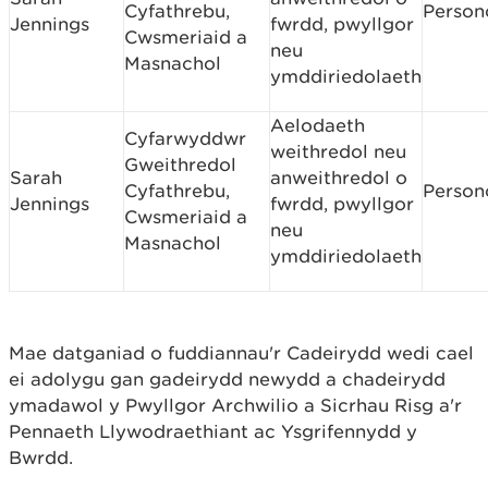
Cyfathrebu,
Person
Jennings
fwrdd, pwyllgor
Cwsmeriaid a
neu
Masnachol
ymddiriedolaeth
Aelodaeth
Cyfarwyddwr
weithredol neu
Gweithredol
Sarah
anweithredol o
Cyfathrebu,
Person
Jennings
fwrdd, pwyllgor
Cwsmeriaid a
neu
Masnachol
ymddiriedolaeth
Mae datganiad o fuddiannau'r Cadeirydd wedi cael
ei adolygu gan gadeirydd newydd a chadeirydd
ymadawol y Pwyllgor Archwilio a Sicrhau Risg a'r
Pennaeth Llywodraethiant ac Ysgrifennydd y
Bwrdd.