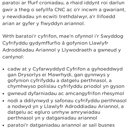
paratoi ar ffurf croniadau, a rhaid iddynt roi darlun
gwir a theg o sefyllfa CNC ac o'r incwm a gwariant,
y newidiadau yn ecwiti trethdalwyr, a'r llifoedd
arian ar gyfer y flwyddyn ariannol.
Wrth baratoi’r cyfrifon, mae’n ofynnol i’r Swyddog
Cyfrifyddu gydymffurfio â gofynion Llawlyfr
Adroddiadau Ariannol y Llywodraeth a gwneud y
canlynol:
cadw at y Cyfarwyddyd Cyfrifon a gyhoeddwyd
gan Drysorlys ei Mawrhydi, gan gynnwys y
gofynion cyfrifyddu a datgelu perthnasol, a
chymhwyso polisïau cyfrifyddu priodol yn gyson
gwneud dyfarniadau ac amcangyfrifon rhesymol
nodi a ddilynwyd y safonau cyfrifyddu perthnasol
a nodwyd yn y Llawlyfr Adroddiadau Ariannol, a
datgelu ac egluro unrhyw amrywiadau
perthnasol yn y datganiadau ariannol
paratoi'r datganiadau ariannol ar sail busnes