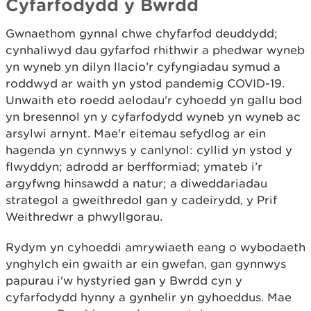
Cyfarfodydd y Bwrdd
Gwnaethom gynnal chwe chyfarfod deuddydd;
cynhaliwyd dau gyfarfod rhithwir a phedwar wyneb
yn wyneb yn dilyn llacio’r cyfyngiadau symud a
roddwyd ar waith yn ystod pandemig COVID-19.
Unwaith eto roedd aelodau'r cyhoedd yn gallu bod
yn bresennol yn y cyfarfodydd wyneb yn wyneb ac
arsylwi arnynt. Mae'r eitemau sefydlog ar ein
hagenda yn cynnwys y canlynol: cyllid yn ystod y
flwyddyn; adrodd ar berfformiad; ymateb i’r
argyfwng hinsawdd a natur; a diweddariadau
strategol a gweithredol gan y cadeirydd, y Prif
Weithredwr a phwyllgorau.
Rydym yn cyhoeddi amrywiaeth eang o wybodaeth
ynghylch ein gwaith ar ein gwefan, gan gynnwys
papurau i'w hystyried gan y Bwrdd cyn y
cyfarfodydd hynny a gynhelir yn gyhoeddus. Mae