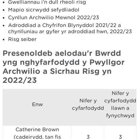
Gwelliannau i'n dull rheoli risg
Mapio sicrwydd sefydliadol
Cynllun Archwilio Mewnol 2022/23
Adroddiad a Chyfrifon Blynyddol 2021/22 a
chynlluniau ar gyfer yr adroddiad hwn, 2022/23
Risg seiber
Presenoldeb aelodau'r Bwrdd
yng nghyfarfodydd y Pwyllgor
Archwilio a Sicrhau Risg yn
2022/23
Nifer y
Nifer y
cyfarfodydd
Enw
cyfarfodydd
llawn a
fynychwyd
Catherine Brown
(cadeirydd, tan fis
3
3