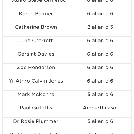
Yr Athro Steve Ormerod
6
allan o
6
Karen Balmer
6
allan o
6
Catherine Brown
2
allan o
3
Julia Cherrett
6
allan o
6
Geraint Davies
6
allan o
6
Zoe Henderson
6
allan o
6
Yr Athro Calvin Jones
6
allan o
6
Mark McKenna
5
allan o
6
Paul Griffiths
Amherthnasol
Dr Rosie Plummer
5
allan o
6