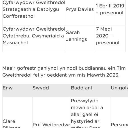
Cyfarwyddwr Gweithredol
1 Ebrill 2019
Strategaeth a Datblygu
Prys Davies
– presennol
Corfforaethol
Cyfarwyddwr Gweithredol
7 Medi
Sarah
Cyfathrebu, Cwsmeriaid a
2020 –
Jennings
Masnachol
presennol
Mae’r gofrestr ganlynol yn nodi buddiannau ein Tîm
Gweithredol fel yr oeddent ym mis Mawrth 2023.
Enw
Swydd
Buddiant
Unigol
Preswylydd
mewn ardal a
allai gael ei
Clare
hystyried ar
Prif Weithredwr
Person