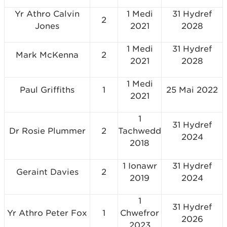
Yr Athro Calvin
1 Medi
31 Hydref
2
Jones
2021
2028
1 Medi
31 Hydref
Mark McKenna
2
2021
2028
1 Medi
Paul Griffiths
1
25 Mai 2022
2021
1
31 Hydref
Dr Rosie Plummer
2
Tachwedd
2024
2018
1 Ionawr
31 Hydref
Geraint Davies
2
2019
2024
1
31 Hydref
Yr Athro Peter Fox
1
Chwefror
2026
2023