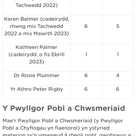
Tachwedd 2022)
Karen Balmer (cadeirydd,
rhwng mis Tachwedd
6
5
2022 a mis Mawrth 2023)
Kathleen Palmer
(cadeirydd, o fis Ebrill
1
1
2023)
Dr Rosie Plummer
6
4
Yr Athro Peter Rigby
6
6
Y Pwyllgor Pobl a Chwsmeriaid
Mae'r Pwyllgor Pobl a Chwsmeriaid (y Pwyllgor
Pobl a Chyflogau yn flaenorol) yn ystyried
materion sy'n ymwneud â rheoli pobl, gwobrwyo a