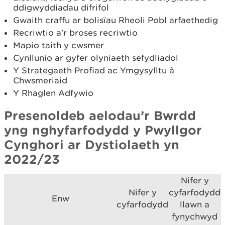
ddigwyddiadau difrifol
Gwaith craffu ar bolisïau Rheoli Pobl arfaethedig
Recriwtio a'r broses recriwtio
Mapio taith y cwsmer
Cynllunio ar gyfer olyniaeth sefydliadol
Y Strategaeth Profiad ac Ymgysylltu â
Chwsmeriaid
Y Rhaglen Adfywio
Presenoldeb aelodau’r Bwrdd
yng nghyfarfodydd y Pwyllgor
Cynghori ar Dystiolaeth yn
2022/23
Nifer y
Nifer y
cyfarfodydd
Enw
cyfarfodydd
llawn a
fynychwyd