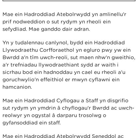
Mae ein Hadroddiad Atebolrwydd yn amlinellu'r
prif nodweddion o sut rydym yn rheoli ein
sefydliad. Mae ganddo dair adran.
Yn y tudalennau canlynol, bydd ein Hadroddiad
Llywodraethu Corfforaethol yn egluro pwy yw ein
Bwrdd a'n tîm uwch-reoli, sut maen nhw'n gweithio,
a'r trefniadau llywodraethiant sydd ar waith i
sicrhau bod ein hadnoddau yn cael eu rheoli a'u
goruchwylio'n effeithiol er mwyn cyflawni ein
hamcanion.
Mae ein Hadroddiad Cyflogau a Staff yn disgrifio
sut rydym yn ymdrin â chyflogau'r Bwrdd ac uwch-
reolwyr yn ogystal â darparu trosolwg o
gyfansoddiad ein staff.
Mae ein Hadroddiad Atebolrwydd Seneddol ac