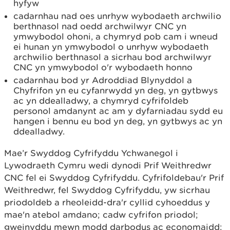
hyfyw
cadarnhau nad oes unrhyw wybodaeth archwilio
berthnasol nad oedd archwilwyr CNC yn
ymwybodol ohoni, a chymryd pob cam i wneud
ei hunan yn ymwybodol o unrhyw wybodaeth
archwilio berthnasol a sicrhau bod archwilwyr
CNC yn ymwybodol o'r wybodaeth honno
cadarnhau bod yr Adroddiad Blynyddol a
Chyfrifon yn eu cyfanrwydd yn deg, yn gytbwys
ac yn ddealladwy, a chymryd cyfrifoldeb
personol amdanynt ac am y dyfarniadau sydd eu
hangen i bennu eu bod yn deg, yn gytbwys ac yn
ddealladwy.
Mae’r Swyddog Cyfrifyddu Ychwanegol i
Lywodraeth Cymru wedi dynodi Prif Weithredwr
CNC fel ei Swyddog Cyfrifyddu. Cyfrifoldebau'r Prif
Weithredwr, fel Swyddog Cyfrifyddu, yw sicrhau
priodoldeb a rheoleidd-dra'r cyllid cyhoeddus y
mae'n atebol amdano; cadw cyfrifon priodol;
gweinyddu mewn modd darbodus ac economaidd;