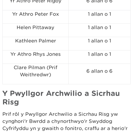
Yr Athro Peter Rigby
6
allan o
6
Yr Athro Peter Fox
1
allan o
1
Helen Pittaway
1
allan o
1
Kathleen Palmer
1
allan o
1
Yr Athro Rhys Jones
1
allan o
1
Clare Pilman (Prif
6
allan o
6
Weithredwr)
Y Pwyllgor Archwilio a Sicrhau
Risg
Prif rôl y Pwyllgor Archwilio a Sicrhau Risg yw
cynghori'r Bwrdd a chynorthwyo'r Swyddog
Cyfrifyddu yn y gwaith o fonitro, craffu ar a herio'r