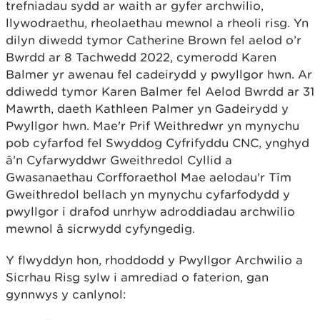
trefniadau sydd ar waith ar gyfer archwilio,
llywodraethu, rheolaethau mewnol a rheoli risg. Yn
dilyn diwedd tymor Catherine Brown fel aelod o’r
Bwrdd ar 8 Tachwedd 2022, cymerodd Karen
Balmer yr awenau fel cadeirydd y pwyllgor hwn. Ar
ddiwedd tymor Karen Balmer fel Aelod Bwrdd ar 31
Mawrth, daeth Kathleen Palmer yn Gadeirydd y
Pwyllgor hwn. Mae'r Prif Weithredwr yn mynychu
pob cyfarfod fel Swyddog Cyfrifyddu CNC, ynghyd
â'n Cyfarwyddwr Gweithredol Cyllid a
Gwasanaethau Corfforaethol Mae aelodau'r Tîm
Gweithredol bellach yn mynychu cyfarfodydd y
pwyllgor i drafod unrhyw adroddiadau archwilio
mewnol â sicrwydd cyfyngedig.
Y flwyddyn hon, rhoddodd y Pwyllgor Archwilio a
Sicrhau Risg sylw i amrediad o faterion, gan
gynnwys y canlynol: