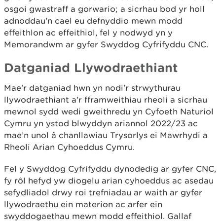
osgoi gwastraff a gorwario; a sicrhau bod yr holl
adnoddau'n cael eu defnyddio mewn modd
effeithlon ac effeithiol, fel y nodwyd yn y
Memorandwm ar gyfer Swyddog Cyfrifyddu CNC.
Datganiad Llywodraethiant
Mae'r datganiad hwn yn nodi'r strwythurau
llywodraethiant a’r fframweithiau rheoli a sicrhau
mewnol sydd wedi gweithredu yn Cyfoeth Naturiol
Cymru yn ystod blwyddyn ariannol 2022/23 ac
mae’n unol â chanllawiau Trysorlys ei Mawrhydi a
Rheoli Arian Cyhoeddus Cymru.
Fel y Swyddog Cyfrifyddu dynodedig ar gyfer CNC,
fy rôl hefyd yw diogelu arian cyhoeddus ac asedau
sefydliadol drwy roi trefniadau ar waith ar gyfer
llywodraethu ein materion ac arfer ein
swyddogaethau mewn modd effeithiol. Gallaf