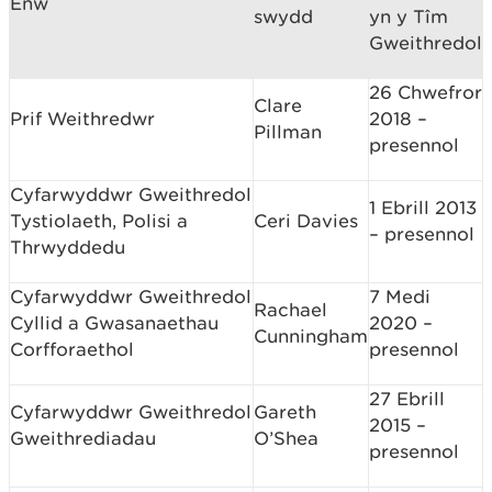
Enw
swydd
yn y Tîm
Gweithredol
26 Chwefror
Clare
Prif Weithredwr
2018 –
Pillman
presennol
Cyfarwyddwr Gweithredol
1 Ebrill 2013
Tystiolaeth, Polisi a
Ceri Davies
– presennol
Thrwyddedu
Cyfarwyddwr Gweithredol
7 Medi
Rachael
Cyllid a Gwasanaethau
2020 –
Cunningham
Corfforaethol
presennol
27 Ebrill
Cyfarwyddwr Gweithredol
Gareth
2015 –
Gweithrediadau
O’Shea
presennol