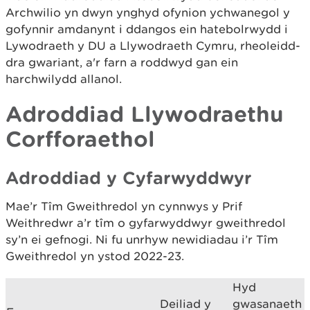
Archwilio yn dwyn ynghyd ofynion ychwanegol y
gofynnir amdanynt i ddangos ein hatebolrwydd i
Lywodraeth y DU a Llywodraeth Cymru, rheoleidd-
dra gwariant, a'r farn a roddwyd gan ein
harchwilydd allanol.
Adroddiad Llywodraethu
Corfforaethol
Adroddiad y Cyfarwyddwyr
Mae’r Tîm Gweithredol yn cynnwys y Prif
Weithredwr a’r tîm o gyfarwyddwyr gweithredol
sy’n ei gefnogi. Ni fu unrhyw newidiadau i’r Tîm
Gweithredol yn ystod 2022-23.
Hyd
Deiliad y
gwasanaeth