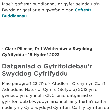
Mae'r gofrestr buddiannau ar gyfer aelodau o’n
Bwrdd ar gael ar ein gwefan o dan
Cofrestr
Buddiannau.
- Clare Pillman, Prif Weithredwr a Swyddog
Cyfrifyddu - 18 Hydref 2023
Datganiad o Gyfrifoldebau'r
Swyddog Cyfrifyddu
Mae paragraff 23 (1) o'r Atodlen i Orchymyn Corff
Adnoddau Naturiol Cymru (Sefydlu) 2012 yn ei
gwneud yn ofynnol i CNC lunio datganiad o
gyfrifon bob blwyddyn ariannol, ar y ffurf a'r sail a
nodir yn y Cyfarwyddyd Cyfrifon. Caiff y cyfrifon eu