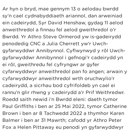
Ar hyn o bryd, mae gennym 13 o aelodau bwrdd
sy’n cael cydnabyddiaeth ariannol, dan arweiniad
ein cadeirydd, Syr David Henshaw, gydag 11 aelod
anweithredol a finnau fel aelod gweithredol o'r
Bwrdd. Yr Athro Steve Ormerod yw is-gadeirydd
penodedig CNC a Julia Cherrett yw'r Uwch-
gyfarwyddwr Annibynnol. Cyflwynwyd y rôl Uwch-
gyfarwyddwr Annibynnol i gefnogi'r cadeirydd yn
ei rôl, gweithredu fel cyfryngwr ar gyfer
cyfarwyddwyr anweithredol pan fo angen; arwain y
cyfarwyddwyr anweithredol wrth oruchwylio'r
cadeirydd, a sicrhau bod cyfrifoldeb yn cael ei
rannu’n glir rhwng y cadeirydd a'r Prif Weithredwr.
Roedd saith newid i’n Bwrdd eleni: daeth tymor
Paul Griffiths i ben ar 25 Mai 2022, tymor Catherine
Brown i ben ar 8 Tachwedd 2022 a thymhor Karen
Balmer i ben ar 31 Mawrth; cafodd yr Athro Peter
Fox a Helen Pittaway eu penodi yn gyfarwyddwyr