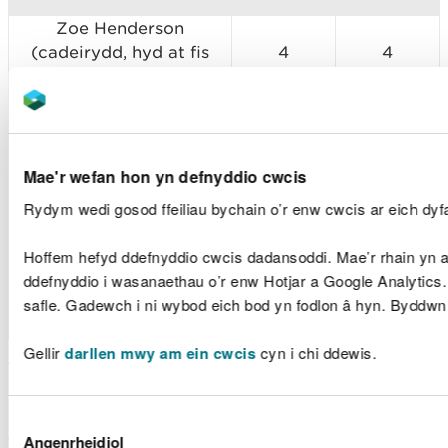
Zoe Henderson
(cadeirydd, hyd at fis
4
4
Mehefin 2022)
Julia Cherrett (cadeirydd,
o fewn Mehefin 2022 hyd
4
4
at fis Mawrth 2023)
Mae'r wefan hon yn defnyddio cwcis
Rydym wedi gosod ffeiliau bychain o’r enw cwcis ar eich dyfa
Karen Balmer
4
4
Hoffem hefyd ddefnyddio cwcis dadansoddi. Mae’r rhain yn an
Mark McKenna
ddefnyddio i wasanaethau o’r enw Hotjar a Google Analytics
(cadeirydd, o fis Mawrth
4
3
safle. Gadewch i ni wybod eich bod yn fodlon â hyn. Byddwn
2023)
Gellir
darllen mwy am ein cwcis
cyn i chi ddewis.
Y Pwyllgor Cyllid
Mae'r Pwyllgor Cyllid yn darparu cyngor, trosolwg
Dewis
a gwaith craffu ar strategaeth, rheolaeth a
Angenrheidiol
Caniatâd