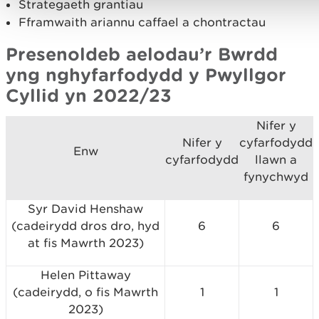
Strategaeth grantiau
Fframwaith ariannu caffael a chontractau
Presenoldeb aelodau’r Bwrdd
yng nghyfarfodydd y Pwyllgor
Cyllid yn 2022/23
Nifer y
Nifer y
cyfarfodydd
Enw
cyfarfodydd
llawn a
fynychwyd
Syr David Henshaw
(cadeirydd dros dro, hyd
6
6
at fis Mawrth 2023)
Helen Pittaway
(cadeirydd, o fis Mawrth
1
1
2023)