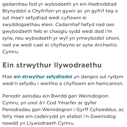
gadarnhau fod yr wybodaeth yn ein Hadroddiad
Blynyddol a Chyfrifon yn gywir ac yn gyfrif teg o
sut mae'r sefydliad wedi cyflawni ei
swyddogaethau eleni. Cadarnhaf hefyd nad oes
gwybodaeth heb ei chasglu sydd wedi dod i'm
sylw, neu wybodaeth yr wyf yn ymwybodol ohoni,
nad yw wedi cael ei chyflwyno er sylw Archwilio
Cymru.
Ein strwythur llywodraethu
Mae
ein strwythur sefydliadol
yn dangos sut rydym
wedi'n sefydlu i weithio a chyflawni ein hamcanion.
Penodir aelodau ein Bwrdd gan Weinidogion
Cymru, yn unol â'r Cod Ymarfer ar gyfer
Penodiadau gan Weinidogion i Gyrff Cyhoeddus, ac
felly mae ein cadeirydd yn atebol i'n Gweinidog
nawdd yn Llywodraeth Cymru.