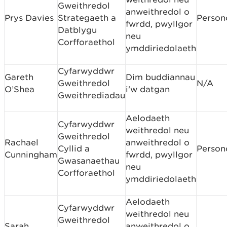
Gweithredol
anweithredol o
Prys Davies
Strategaeth a
Person
fwrdd, pwyllgor
Datblygu
neu
Corfforaethol
ymddiriedolaeth
Cyfarwyddwr
Gareth
Dim buddiannau
Gweithredol
N/A
O’Shea
i'w datgan
Gweithrediadau
Aelodaeth
Cyfarwyddwr
weithredol neu
Gweithredol
Rachael
anweithredol o
Cyllid a
Person
Cunningham
fwrdd, pwyllgor
Gwasanaethau
neu
Corfforaethol
ymddiriedolaeth
Aelodaeth
Cyfarwyddwr
weithredol neu
Gweithredol
Sarah
anweithredol o