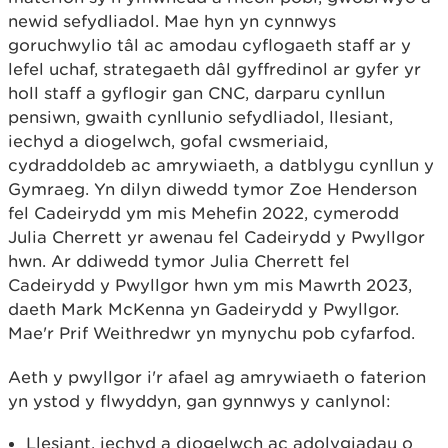
newid sefydliadol. Mae hyn yn cynnwys
goruchwylio tâl ac amodau cyflogaeth staff ar y
lefel uchaf, strategaeth dâl gyffredinol ar gyfer yr
holl staff a gyflogir gan CNC, darparu cynllun
pensiwn, gwaith cynllunio sefydliadol, llesiant,
iechyd a diogelwch, gofal cwsmeriaid,
cydraddoldeb ac amrywiaeth, a datblygu cynllun y
Gymraeg. Yn dilyn diwedd tymor Zoe Henderson
fel Cadeirydd ym mis Mehefin 2022, cymerodd
Julia Cherrett yr awenau fel Cadeirydd y Pwyllgor
hwn. Ar ddiwedd tymor Julia Cherrett fel
Cadeirydd y Pwyllgor hwn ym mis Mawrth 2023,
daeth Mark McKenna yn Gadeirydd y Pwyllgor.
Mae'r Prif Weithredwr yn mynychu pob cyfarfod.
Aeth y pwyllgor i'r afael ag amrywiaeth o faterion
yn ystod y flwyddyn, gan gynnwys y canlynol:
Llesiant, iechyd a diogelwch ac adolygiadau o