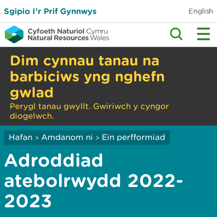
Sgipio I’r Prif Gynnwys
English
Dim cynnau tanau na
barbiciws yng nghefn
gwlad
Perygl tanau gwyllt. Gwiriwch y cyngor
diogelwch.
Hafan
Amdanom ni
Ein perfformiad
>
>
Adroddiad
atebolrwydd 2022-
2023