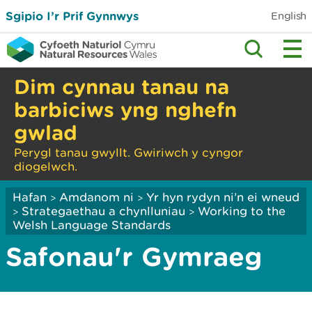
Sgipio I’r Prif Gynnwys
English
Dim cynnau tanau na
barbiciws yng nghefn
gwlad
Perygl tanau gwyllt. Gwiriwch y cyngor
diogelwch.
Hafan
Amdanom ni
Yr hyn rydyn ni’n ei wneud
>
>
Strategaethau a chynlluniau
Working to the
>
>
Welsh Language Standards
Safonau'r Gymraeg