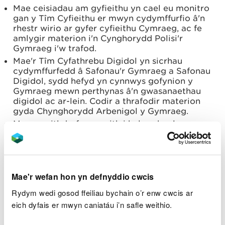
Mae ceisiadau am gyfieithu yn cael eu monitro
gan y Tîm Cyfieithu er mwyn cydymffurfio â'n
rhestr wirio ar gyfer cyfieithu Cymraeg, ac fe
amlygir materion i'n Cynghorydd Polisi'r
Gymraeg i'w trafod.
Mae'r Tîm Cyfathrebu Digidol yn sicrhau
cydymffurfedd â Safonau'r Gymraeg a Safonau
Digidol, sydd hefyd yn cynnwys gofynion y
Gymraeg mewn perthynas â'n gwasanaethau
digidol ac ar-lein. Codir a thrafodir materion
gyda Chynghorydd Arbenigol y Gymraeg.
Mae gweithdrefn ar waith i helpu rheolwyr
contractau i fonitro cydymffurfedd â Safonau'r
Gymraeg mewn cytundebau contract.
Mae gennym dîm penodedig sy'n cofnodi ac yn
delio â'r holl gwynion a dderbynnir ac sy'n
Mae'r wefan hon yn defnyddio cwcis
sicrhau yr ymdrinnir â hwy yn unol â hynny mewn
modd amserol.
Rydym wedi gosod ffeiliau bychain o’r enw cwcis ar
eich dyfais er mwyn caniatáu i’n safle weithio.
Caiff unrhyw risgiau o beidio â chydymffurfio â'r
safonau eu dwyn i sylw aelodau ein Tîm