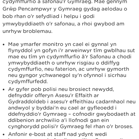
cydymffurfio â safonau'r Gymraeg. Mae gennym
Grŵp Pencampwyr y Gymraeg gydag aelodau o
bob rhan o'r sefydliad i helpu i godi
ymwybyddiaeth o'r safonau, a rhoi gwybod am
unrhyw broblemau.
Mae ymarfer monitro yn cael ei gynnal yn
flynyddol yn gofyn i'r arweinwyr tîm gwblhau sut
mae eu tîm yn cydymffurfio â'r Safonau a chodi
ymwybyddiaeth o unrhyw risgiau o ddiffyg
cydymffurfio, neu faterion, ac unrhyw gymorth
neu gyngor ychwanegol sy'n ofynnol i sicrhau
cydymffurfedd.
Ar gyfer pob polisi neu brosiect newydd,
defnyddir offeryn Asesu’r Effaith ar
Gydraddoldeb i asesu'r effeithiau cadarnhaol neu
andwyol y byddai'n eu cael ar gyfleoedd i
ddefnyddio'r Gymraeg – cofnodir gwybodaeth at
ddibenion archwilio a'i llofnodi gan ein
cynghorydd polisi'r Gymraeg fel rhan o'r broses.
Anfonir e-bost at staff nad ydynt wedi