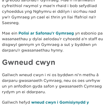
a greodd safonau'r Gymraeg. Mae'n fframwaith
cyfreithiol rwymol y mae'n rhaid i bob sefydliad
cyhoeddus yng Nghymru ei ddilyn i sicrhau nad
yw'r Gymraeg yn cael ei thrin yn llai ffafriol na'r
Saesneg.
Mae ein
Polisi ar Safonau’r Gymraeg
yn esbonio pa
wasanaethau y dylai aelodau’r cyhoedd a'n staff eu
disgwyl gennym yn Gymraeg a sut y byddwn yn
darparu'r gwasanaethau hynny.
Gwneud cwyn
Gallwch wneud cwyn i ni os byddwn ni'n methu â
darparu gwasanaeth Cymraeg, neu os oes unrhyw
un yn anfodlon gyda safon y gwasanaeth Cymraeg
rydym yn ei ddarparu.
Gallwch hefyd
wneud cwyn i Gomisiynydd y