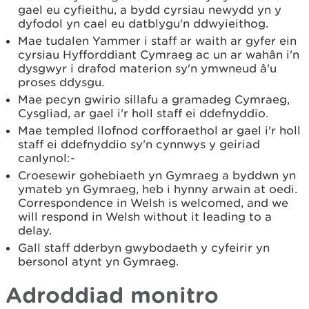
gael eu cyfieithu, a bydd cyrsiau newydd yn y
dyfodol yn cael eu datblygu'n ddwyieithog.
Mae tudalen Yammer i staff ar waith ar gyfer ein
cyrsiau Hyfforddiant Cymraeg ac un ar wahân i'n
dysgwyr i drafod materion sy'n ymwneud â'u
proses ddysgu.
Mae pecyn gwirio sillafu a gramadeg Cymraeg,
Cysgliad, ar gael i'r holl staff ei ddefnyddio.
Mae templed llofnod corfforaethol ar gael i'r holl
staff ei ddefnyddio sy'n cynnwys y geiriad
canlynol:-
Croesewir gohebiaeth yn Gymraeg a byddwn yn
ymateb yn Gymraeg, heb i hynny arwain at oedi.
Correspondence in Welsh is welcomed, and we
will respond in Welsh without it leading to a
delay.
Gall staff dderbyn gwybodaeth y cyfeirir yn
bersonol atynt yn Gymraeg.
Adroddiad monitro