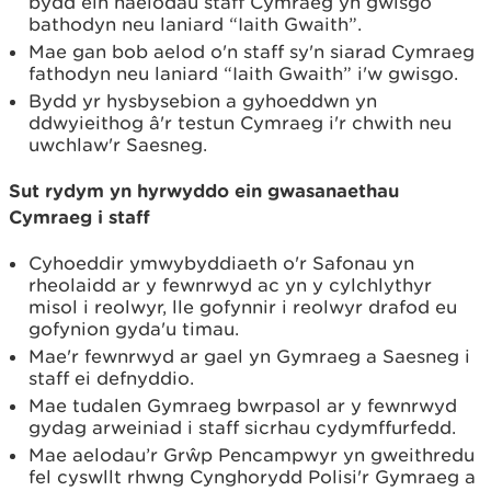
bydd ein haelodau staff Cymraeg yn gwisgo
bathodyn neu laniard “Iaith Gwaith”.
Mae gan bob aelod o'n staff sy'n siarad Cymraeg
fathodyn neu laniard “Iaith Gwaith” i'w gwisgo.
Bydd yr hysbysebion a gyhoeddwn yn
ddwyieithog â'r testun Cymraeg i'r chwith neu
uwchlaw'r Saesneg.
Sut rydym yn hyrwyddo ein gwasanaethau
Cymraeg i staff
Cyhoeddir ymwybyddiaeth o'r Safonau yn
rheolaidd ar y fewnrwyd ac yn y cylchlythyr
misol i reolwyr, lle gofynnir i reolwyr drafod eu
gofynion gyda'u timau.
Mae'r fewnrwyd ar gael yn Gymraeg a Saesneg i
staff ei defnyddio.
Mae tudalen Gymraeg bwrpasol ar y fewnrwyd
gydag arweiniad i staff sicrhau cydymffurfedd.
Mae aelodau’r Grŵp Pencampwyr yn gweithredu
fel cyswllt rhwng Cynghorydd Polisi'r Gymraeg a