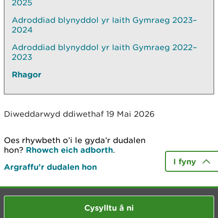
2025
Adroddiad blynyddol yr Iaith Gymraeg 2023–
2024
Adroddiad blynyddol yr Iaith Gymraeg 2022–
2023
Rhagor
Diweddarwyd ddiwethaf 19 Mai 2026
Oes rhywbeth o’i le gyda’r dudalen
hon?
Rhowch eich adborth
.
I fyny
Argraffu’r dudalen hon
Cysylltu â ni