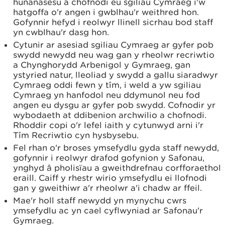
hunanasesu a chofnodi eu sgiliau Cymraeg i'w
hatgoffa o'r angen i gwblhau'r weithred hon.
Gofynnir hefyd i reolwyr llinell sicrhau bod staff
yn cwblhau'r dasg hon.
Cytunir ar asesiad sgiliau Cymraeg ar gyfer pob
swydd newydd neu wag gan y rheolwr recriwtio
a Chynghorydd Arbenigol y Gymraeg, gan
ystyried natur, lleoliad y swydd a gallu siaradwyr
Cymraeg oddi fewn y tîm, i weld a yw sgiliau
Cymraeg yn hanfodol neu ddymunol neu fod
angen eu dysgu ar gyfer pob swydd. Cofnodir yr
wybodaeth at ddibenion archwilio a chofnodi.
Rhoddir copi o'r lefel iaith y cytunwyd arni i'r
Tîm Recriwtio cyn hysbysebu.
Fel rhan o'r broses ymsefydlu gyda staff newydd,
gofynnir i reolwyr drafod gofynion y Safonau,
ynghyd â pholisïau a gweithdrefnau corfforaethol
eraill. Caiff y rhestr wirio ymsefydlu ei llofnodi
gan y gweithiwr a'r rheolwr a'i chadw ar ffeil.
Mae'r holl staff newydd yn mynychu cwrs
ymsefydlu ac yn cael cyflwyniad ar Safonau'r
Gymraeg.