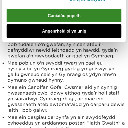
Gweithredir ein holl gyfrifon cyfryngau
cymdeithasol yn ddwyieithog gyda chymorth
gan ein Tîm Cyfathrebu.
Caniatáu popeth
Mae'r rhagdudalen ar ein gwefan yn darparu
dewis iaith i'r defnyddiwr bob tro y mae'n cyrchu
ein gwefan.
Angenrheidiol yn unig
Mae togl Cymraeg/Saesneg ar gornel dde uchaf
pob tudalen o'n gwefan, sy'n caniatáu i'r
defnyddiwr newid ieithoedd yn hawdd, gyda'n
gwefan a'n gwybodaeth ar gael yn Gymraeg.
Mae pob un o'n swyddi gwag yn cael eu
hysbysebu yn Gymraeg gydag ymgeiswyr yn
gallu gwneud cais yn Gymraeg os ydyn nhw'n
dymuno gwneud hynny.
Mae ein Canolfan Gofal Cwsmeriaid yn cynnig
gwasanaeth cwbl ddwyieithog gyda'r holl staff
yn siaradwyr Cymraeg rhugl, ac mae ein
gwasanaeth ateb awtomataidd yn darparu dewis
iaith i bob galwr.
Mae ein desgiau derbynfa yn ein swyddfeydd
cyhoeddus yn arddangos posteri “Iaith Gwaith” a