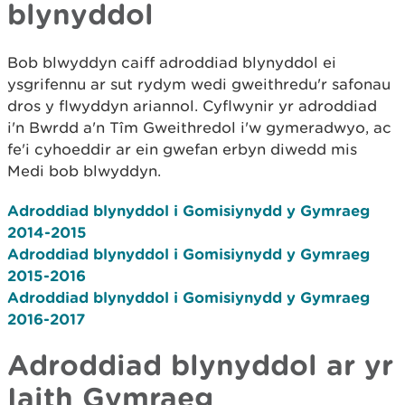
blynyddol
Bob blwyddyn caiff adroddiad blynyddol ei
ysgrifennu ar sut rydym wedi gweithredu'r safonau
dros y flwyddyn ariannol. Cyflwynir yr adroddiad
i'n Bwrdd a'n Tîm Gweithredol i'w gymeradwyo, ac
fe'i cyhoeddir ar ein gwefan erbyn diwedd mis
Medi bob blwyddyn.
Adroddiad blynyddol i Gomisiynydd y Gymraeg
2014-2015
Adroddiad blynyddol i Gomisiynydd y Gymraeg
2015-2016
Adroddiad blynyddol i Gomisiynydd y Gymraeg
2016-2017
Adroddiad blynyddol ar yr
Iaith Gymraeg