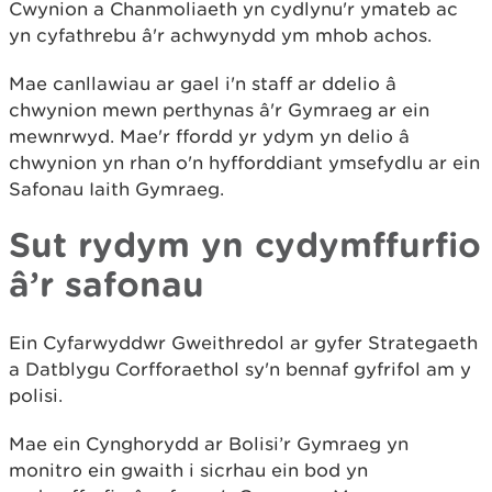
Cwynion a Chanmoliaeth yn cydlynu'r ymateb ac
yn cyfathrebu â'r achwynydd ym mhob achos.
Mae canllawiau ar gael i'n staff ar ddelio â
chwynion mewn perthynas â'r Gymraeg ar ein
mewnrwyd. Mae'r ffordd yr ydym yn delio â
chwynion yn rhan o'n hyfforddiant ymsefydlu ar ein
Safonau Iaith Gymraeg.
Sut rydym yn cydymffurfio
â’r safonau
Ein Cyfarwyddwr Gweithredol ar gyfer Strategaeth
a Datblygu Corfforaethol sy'n bennaf gyfrifol am y
polisi.
Mae ein Cynghorydd ar Bolisi’r Gymraeg yn
monitro ein gwaith i sicrhau ein bod yn