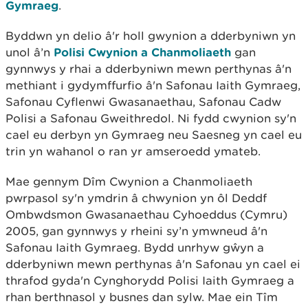
Gymraeg
.
Byddwn yn delio â'r holl gwynion a dderbyniwn yn
unol â’n
Polisi Cwynion a Chanmoliaeth
gan
gynnwys y rhai a dderbyniwn mewn perthynas â'n
methiant i gydymffurfio â'n Safonau Iaith Gymraeg,
Safonau Cyflenwi Gwasanaethau, Safonau Cadw
Polisi a Safonau Gweithredol.
Ni fydd cwynion sy'n
cael eu derbyn yn Gymraeg neu Saesneg yn cael eu
trin yn wahanol o ran yr amseroedd ymateb.
Mae gennym Dîm Cwynion a Chanmoliaeth
pwrpasol sy'n ymdrin â chwynion yn ôl Deddf
Ombwdsmon Gwasanaethau Cyhoeddus (Cymru)
2005, gan gynnwys y rheini sy’n ymwneud â'n
Safonau Iaith Gymraeg. Bydd unrhyw gŵyn a
dderbyniwn mewn perthynas â'n Safonau yn cael ei
thrafod gyda'n Cynghorydd Polisi Iaith Gymraeg a
rhan berthnasol y busnes dan sylw. Mae ein Tîm