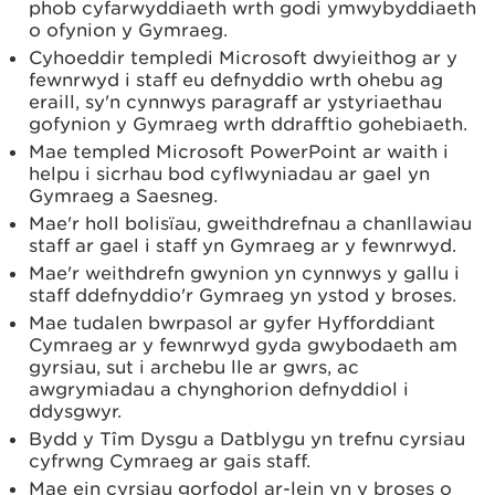
phob cyfarwyddiaeth wrth godi ymwybyddiaeth
o ofynion y Gymraeg.
Cyhoeddir templedi Microsoft dwyieithog ar y
fewnrwyd i staff eu defnyddio wrth ohebu ag
eraill, sy'n cynnwys paragraff ar ystyriaethau
gofynion y Gymraeg wrth ddrafftio gohebiaeth.
Mae templed Microsoft PowerPoint ar waith i
helpu i sicrhau bod cyflwyniadau ar gael yn
Gymraeg a Saesneg.
Mae'r holl bolisïau, gweithdrefnau a chanllawiau
staff ar gael i staff yn Gymraeg ar y fewnrwyd.
Mae'r weithdrefn gwynion yn cynnwys y gallu i
staff ddefnyddio'r Gymraeg yn ystod y broses.
Mae tudalen bwrpasol ar gyfer Hyfforddiant
Cymraeg ar y fewnrwyd gyda gwybodaeth am
gyrsiau, sut i archebu lle ar gwrs, ac
awgrymiadau a chynghorion defnyddiol i
ddysgwyr.
Bydd y Tîm Dysgu a Datblygu yn trefnu cyrsiau
cyfrwng Cymraeg ar gais staff.
Mae ein cyrsiau gorfodol ar-lein yn y broses o