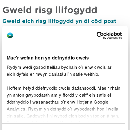
Gweld risg llifogydd
Gweld eich risg llifogydd yn ôl côd post
Gweld eich risg llifogydd ar fap (Map Asesu
Perygl Llifogydd Cymru)
Gweld eich risg o erydu
Mae'r wefan hon yn defnyddio cwcis
arfordirol
Rydym wedi gosod ffeiliau bychain o’r enw cwcis ar
eich dyfais er mwyn caniatáu i’n safle weithio.
Gwiriwch eich risg o erydu arfordirol (map
Rheoli Pergyl Erydu Arfordirol
Hoffem hefyd ddefnyddio cwcis dadansoddi. Mae’r rhain
Cenedlaethol)
yn anfon gwybodaeth am y ffordd y caiff ein safle ei
ddefnyddio i wasanaethau o’r enw Hotjar a Google
Rhoi gwybod am lifogydd
Analytics. Rydym yn defnyddio’r wybodaeth hon i wella
neu berygl llifogydd
ein safle. Gadewch i ni wybod eich bod yn fodlon â hyn.
Byddwn yn defnyddio cwci i gadw eich dewis.
Rhoi gwybod am ddigwyddiad