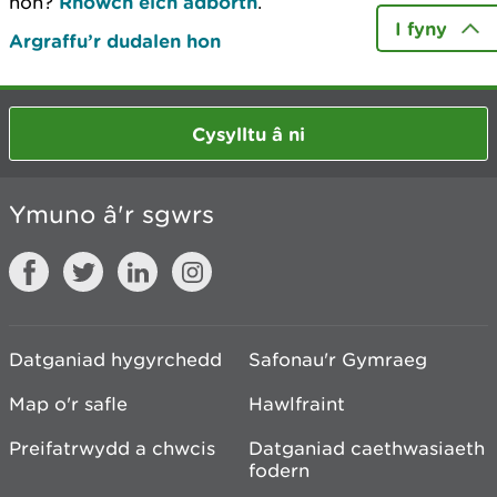
hon?
Rhowch eich adborth
.
I fyny
Argraffu’r dudalen hon
Cysylltu â ni
Ymuno â'r sgwrs
Datganiad hygyrchedd
Safonau'r Gymraeg
Map o'r safle
Hawlfraint
Preifatrwydd a chwcis
Datganiad caethwasiaeth
fodern