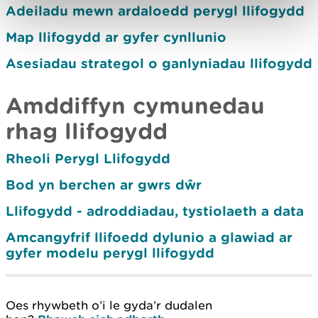
Adeiladu mewn ardaloedd perygl llifogydd
Map llifogydd ar gyfer cynllunio
Asesiadau strategol o ganlyniadau llifogydd
Amddiffyn cymunedau
rhag llifogydd
Rheoli Perygl Llifogydd
Bod yn berchen ar gwrs dŵr
Llifogydd - adroddiadau, tystiolaeth a data
Amcangyfrif llifoedd dylunio a glawiad ar
gyfer modelu perygl llifogydd
Oes rhywbeth o’i le gyda’r dudalen