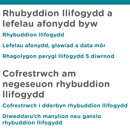
Rhubyddion llifogydd a
Gwe, 19 Meh 2026 08:16:38
Rhybudd diweddaraf
lefelau afonydd byw
Rhybuddion llifogydd
Lefelau afonydd, glawiad a data môr
Rhagolygon perygl llifogydd 5 diwrnod
Cofrestrwch am
negeseuon rhybuddion
llifogydd
Cofrestrwch i dderbyn rhybuddion llifogydd
Diweddaru’ch manylion neu ganslo
rhybuddion llifogydd