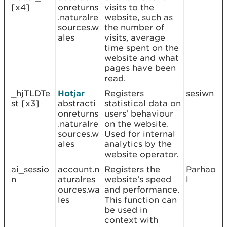
[x4]
onreturns
visits to the
.naturalre
website, such as
sources.w
the number of
ales
visits, average
time spent on the
website and what
pages have been
read.
_hjTLDTe
Hotjar
Registers
sesiwn
st [x3]
abstracti
statistical data on
onreturns
users' behaviour
.naturalre
on the website.
sources.w
Used for internal
ales
analytics by the
website operator.
ai_sessio
account.n
Registers the
Parhao
n
aturalres
website's speed
l
ources.wa
and performance.
les
This function can
be used in
context with