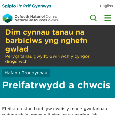
Sgipio I’r Prif Gynnwys
English
Dim cynnau tanau na
barbiciws yng nghefn
gwlad
Perygl tanau gwyllt. Gwiriwch y cyngor
diogelwch.
Hafan
Troedynnau
>
Preifatrwydd a chwcis
Ffeiliau testun bach yw cwcis y mae’r gwefannau
rydych chi’n ymweld â nhw yn eu hanfon i’ch