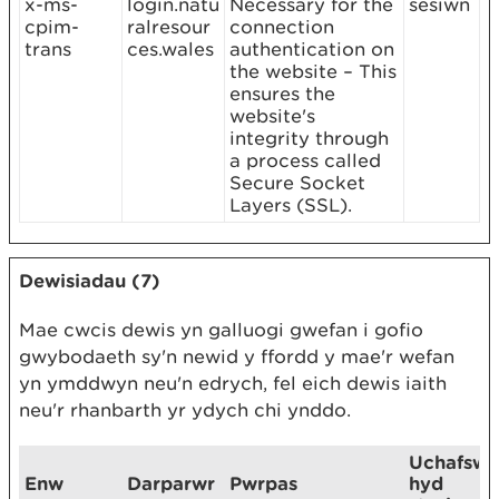
x-ms-
login.natu
Necessary for the
sesiwn
cpim-
ralresour
connection
trans
ces.wales
authentication on
the website – This
ensures the
website's
integrity through
a process called
Secure Socket
Layers (SSL).
Dewisiadau (7)
Mae cwcis dewis yn galluogi gwefan i gofio
gwybodaeth sy'n newid y ffordd y mae'r wefan
yn ymddwyn neu'n edrych, fel eich dewis iaith
neu'r rhanbarth yr ydych chi ynddo.
Uchafsw
Enw
Darparwr
Pwrpas
hyd