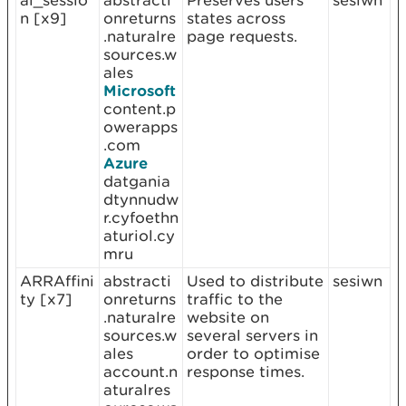
ai_sessio
abstracti
Preserves users
sesiwn
n [x9]
onreturns
states across
.naturalre
page requests.
sources.w
ales
Microsoft
content.p
owerapps
.com
Azure
datgania
dtynnudw
r.cyfoethn
aturiol.cy
mru
ARRAffini
abstracti
Used to distribute
sesiwn
ty [x7]
onreturns
traffic to the
.naturalre
website on
sources.w
several servers in
ales
order to optimise
account.n
response times.
aturalres