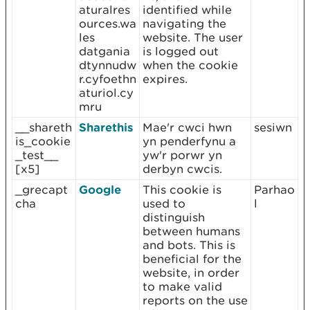
aturalres
identified while
ources.wa
navigating the
les
website. The user
datgania
is logged out
dtynnudw
when the cookie
r.cyfoethn
expires.
aturiol.cy
mru
__shareth
Sharethis
Mae'r cwci hwn
sesiwn
is_cookie
yn penderfynu a
_test__
yw'r porwr yn
[x5]
derbyn cwcis.
_grecapt
Google
This cookie is
Parhao
cha
used to
l
distinguish
between humans
and bots. This is
beneficial for the
website, in order
to make valid
reports on the use