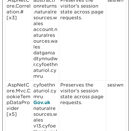
.AspNetC
abstracti
Preserves the
sesiwn
ore.Correl
onreturns
visitor's session
ation.#
.naturalre
state across page
[x3]
sources.w
requests.
ales
account.n
aturalres
ources.wa
les
datgania
dtynnudw
r.cyfoethn
aturiol.cy
mru
.AspNetC
cyfoethn
Preserves the
sesiwn
ore.Mvc.C
aturiol.cy
visitor's session
ookieTem
mru
state across page
pDataPro
Gov.uk
requests.
vider
naturalre
[x5]
sources.w
ales
v13.cyfoe