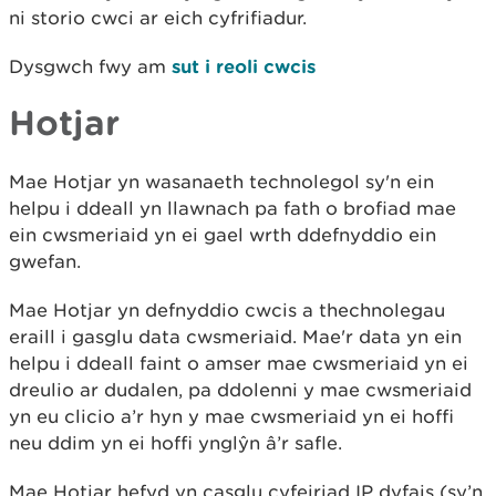
ni storio cwci ar eich cyfrifiadur.
Dysgwch fwy am
sut i reoli cwcis
Hotjar
Mae Hotjar yn wasanaeth technolegol sy'n ein
helpu i ddeall yn llawnach pa fath o brofiad mae
ein cwsmeriaid yn ei gael wrth ddefnyddio ein
gwefan.
Mae Hotjar yn defnyddio cwcis a thechnolegau
eraill i gasglu data cwsmeriaid. Mae'r data yn ein
helpu i ddeall faint o amser mae cwsmeriaid yn ei
dreulio ar dudalen, pa ddolenni y mae cwsmeriaid
yn eu clicio a’r hyn y mae cwsmeriaid yn ei hoffi
neu ddim yn ei hoffi ynglŷn â’r safle.
Mae Hotjar hefyd yn casglu cyfeiriad IP dyfais (sy’n