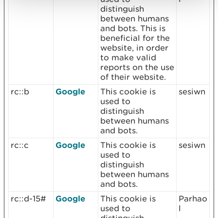
distinguish
between humans
and bots. This is
beneficial for the
website, in order
to make valid
reports on the use
of their website.
rc::b
Google
This cookie is
sesiwn
used to
distinguish
between humans
and bots.
rc::c
Google
This cookie is
sesiwn
used to
distinguish
between humans
and bots.
rc::d-15#
Google
This cookie is
Parhao
used to
l