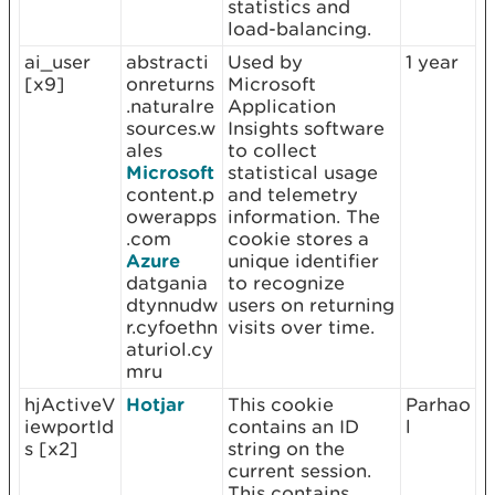
statistics and
load-balancing.
ai_user
abstracti
Used by
1 year
[x9]
onreturns
Microsoft
.naturalre
Application
sources.w
Insights software
ales
to collect
Microsoft
statistical usage
content.p
and telemetry
owerapps
information. The
.com
cookie stores a
Azure
unique identifier
datgania
to recognize
dtynnudw
users on returning
r.cyfoethn
visits over time.
aturiol.cy
mru
hjActiveV
Hotjar
This cookie
Parhao
iewportId
contains an ID
l
s [x2]
string on the
current session.
This contains