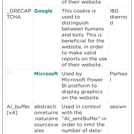
of their website.
_GRECAP
Google
This cookie is
180
TCHA
used to
diwrno
distinguish
d
between humans
and bots. This is
beneficial for the
website, in order
to make valid
reports on the use
of their website.
``
Microsoft
Used by
Parhao
Microsoft Power
l
BI platform to
display graphics
on the website.
AI_buffer
abstracti
Used in context
sesiwn
[x4]
onreturns
with the
.naturalre
"AI_sentBuffer" in
sources.w
order to limit the
ales
number of data-