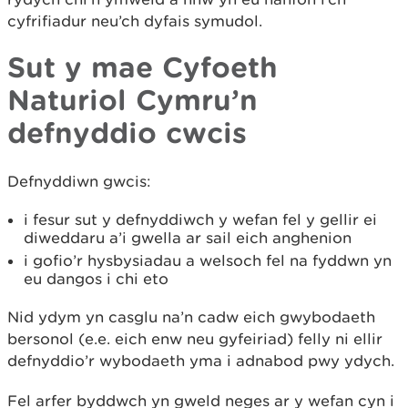
cyfrifiadur neu’ch dyfais symudol.
Sut y mae Cyfoeth
Naturiol Cymru’n
defnyddio cwcis
Defnyddiwn gwcis:
i fesur sut y defnyddiwch y wefan fel y gellir ei
diweddaru a’i gwella ar sail eich anghenion
i gofio’r hysbysiadau a welsoch fel na fyddwn yn
eu dangos i chi eto
Nid ydym yn casglu na’n cadw eich gwybodaeth
bersonol (e.e. eich enw neu gyfeiriad) felly ni ellir
defnyddio’r wybodaeth yma i adnabod pwy ydych.
Fel arfer byddwch yn gweld neges ar y wefan cyn i