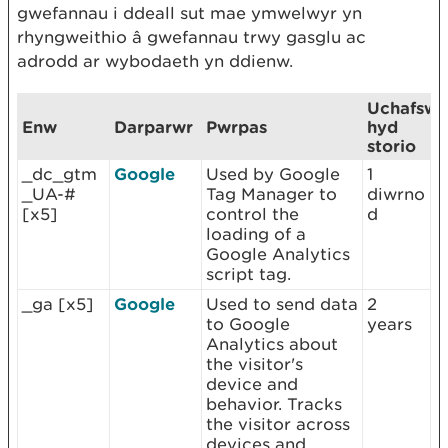
gwefannau i ddeall sut mae ymwelwyr yn
rhyngweithio â gwefannau trwy gasglu ac
adrodd ar wybodaeth yn ddienw.
Uchafsw
Enw
Darparwr
Pwrpas
hyd
storio
_dc_gtm
Google
Used by Google
1
_UA-#
Tag Manager to
diwrno
[x5]
control the
d
loading of a
Google Analytics
script tag.
_ga [x5]
Google
Used to send data
2
to Google
years
Analytics about
the visitor's
device and
behavior. Tracks
the visitor across
devices and