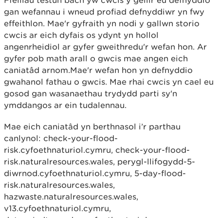
Ffeiliau testun bach yw cwcis y gellir eu defnyddio
gan wefannau i wneud profiad defnyddiwr yn fwy
effeithlon. Mae'r gyfraith yn nodi y gallwn storio
cwcis ar eich dyfais os ydynt yn hollol
angenrheidiol ar gyfer gweithredu'r wefan hon. Ar
gyfer pob math arall o gwcis mae angen eich
caniatâd arnom.Mae'r wefan hon yn defnyddio
gwahanol fathau o gwcis. Mae rhai cwcis yn cael eu
gosod gan wasanaethau trydydd parti sy'n
ymddangos ar ein tudalennau.
Mae eich caniatâd yn berthnasol i’r parthau
canlynol: check-your-flood-
risk.cyfoethnaturiol.cymru, check-your-flood-
risk.naturalresources.wales, perygl-llifogydd-5-
diwrnod.cyfoethnaturiol.cymru, 5-day-flood-
risk.naturalresources.wales,
hazwaste.naturalresources.wales,
v13.cyfoethnaturiol.cymru,