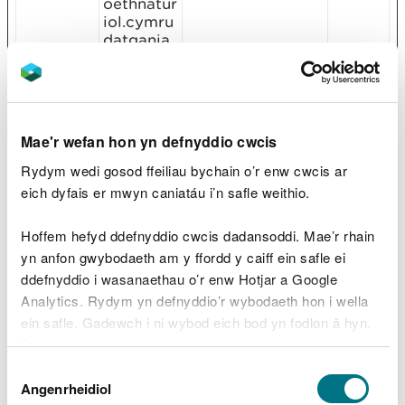
oethnatur
iol.cymru
datgania
dtynnudw
r.cyfoethn
aturiol.cy
mru
CookieCo
cc.cdn.ci
Stores the user's
1 year
Mae'r wefan hon yn defnyddio cwcis
nsent
viccompu
cookie consent
Rydym wedi gosod ffeiliau bychain o’r enw cwcis ar
[x17]
ting.com
state for the
eich dyfais er mwyn caniatáu i’n safle weithio.
Cookiebo
current domain
t
Gov.uk
Hoffem hefyd ddefnyddio cwcis dadansoddi. Mae’r rhain
yn anfon gwybodaeth am y ffordd y caiff ein safle ei
cookietes
content.p
This cookie is
sesiwn
t
owerapps
used to
ddefnyddio i wasanaethau o’r enw Hotjar a Google
.com
determine if the
Analytics. Rydym yn defnyddio’r wybodaeth hon i wella
visitor has
ein safle. Gadewch i ni wybod eich bod yn fodlon â hyn.
accepted the
Byddwn yn defnyddio cwci i gadw eich dewis.
cookie consent
box.
Dewis
Gellir
darllen mwy am ein cwcis
cyn i chi ddewis.
Angenrheidiol
Caniatâd
manifests
Microsoft
Used by
Parhao