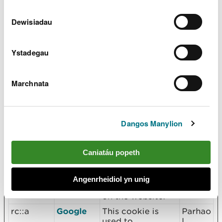
.artifacts
Microsoft Power
l
BI platform to
Dewisiadau
display graphics
on the website.
manifests
Microsoft
Used by
Parhao
Ystadegau
.extensio
Microsoft Power
l
ns
BI platform to
display graphics
Marchnata
on the website.
manifests
Microsoft
Used by
Parhao
.products
Microsoft Power
l
BI platform to
Dangos Manylion
display graphics
on the website.
Caniatáu popeth
manifests
Microsoft
Used by
Parhao
.tabs
Microsoft Power
l
BI platform to
Angenrheidiol yn unig
display graphics
on the website.
rc::a
Google
This cookie is
Parhao
used to
l