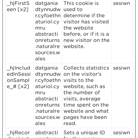
_hjFirstS
datgania
This cookie is
sesiwn
een [x2]
dtynnudw
used to
r.cyfoethn
determine if the
aturiol.cy
visitor has visited
mru
the website
abstracti
before, or if it is a
onreturns
new visitor on the
.naturalre
website.
sources.w
ales
_hjInclud
datgania
Collects statistics
sesiwn
edInSessi
dtynnudw
on the visitor's
onSampl
r.cyfoethn
visits to the
e_# [x2]
aturiol.cy
website, such as
mru
the number of
abstracti
visits, average
onreturns
time spent on the
.naturalre
website and what
sources.w
pages have been
ales
read.
_hjRecor
abstracti
Sets a unique ID
sesiwn