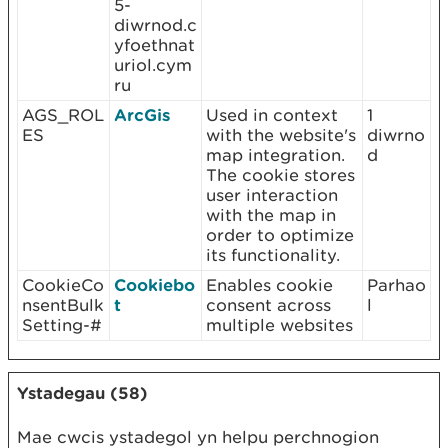
5-
diwrnod.c
yfoethnat
uriol.cym
ru
AGS_ROL
ArcGis
Used in context
1
ES
with the website's
diwrno
map integration.
d
The cookie stores
user interaction
with the map in
order to optimize
its functionality.
CookieCo
Cookiebo
Enables cookie
Parhao
nsentBulk
t
consent across
l
Setting-#
multiple websites
Ystadegau (58)
Mae cwcis ystadegol yn helpu perchnogion