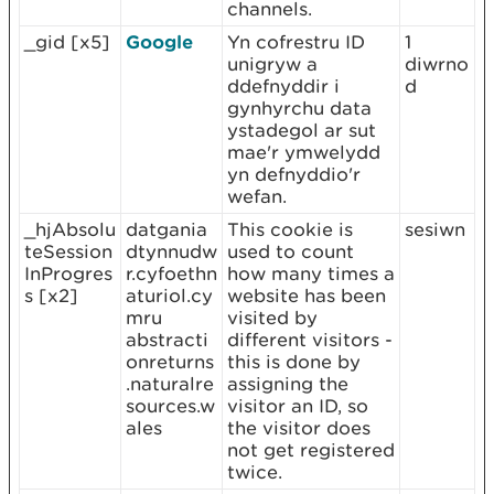
channels.
_gid [x5]
Google
Yn cofrestru ID
1
unigryw a
diwrno
ddefnyddir i
d
gynhyrchu data
ystadegol ar sut
mae'r ymwelydd
yn defnyddio'r
wefan.
_hjAbsolu
datgania
This cookie is
sesiwn
teSession
dtynnudw
used to count
InProgres
r.cyfoethn
how many times a
s [x2]
aturiol.cy
website has been
mru
visited by
abstracti
different visitors -
onreturns
this is done by
.naturalre
assigning the
sources.w
visitor an ID, so
ales
the visitor does
not get registered
twice.