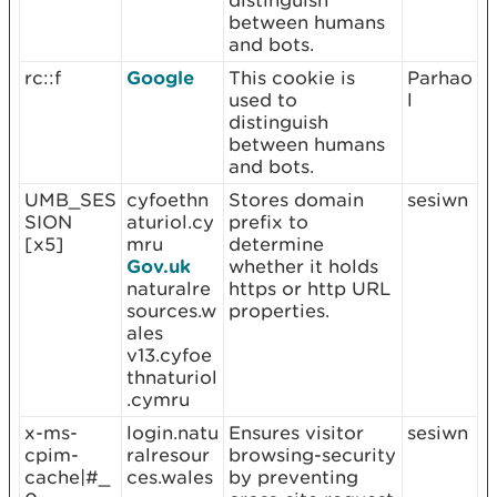
distinguish
between humans
and bots.
rc::f
Google
This cookie is
Parhao
used to
l
distinguish
between humans
and bots.
UMB_SES
cyfoethn
Stores domain
sesiwn
SION
aturiol.cy
prefix to
[x5]
mru
determine
Gov.uk
whether it holds
naturalre
https or http URL
sources.w
properties.
ales
v13.cyfoe
thnaturiol
.cymru
x-ms-
login.natu
Ensures visitor
sesiwn
cpim-
ralresour
browsing-security
cache|#_
ces.wales
by preventing