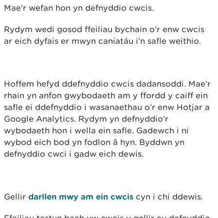
Mae'r wefan hon yn defnyddio cwcis.
Rydym wedi gosod ffeiliau bychain o’r enw cwcis
ar eich dyfais er mwyn caniatáu i’n safle weithio.
Hoffem hefyd ddefnyddio cwcis dadansoddi. Mae’r
rhain yn anfon gwybodaeth am y ffordd y caiff ein
safle ei ddefnyddio i wasanaethau o’r enw Hotjar a
Google Analytics. Rydym yn defnyddio’r
wybodaeth hon i wella ein safle. Gadewch i ni
wybod eich bod yn fodlon â hyn. Byddwn yn
defnyddio cwci i gadw eich dewis.
Gellir
darllen mwy am ein cwcis
cyn i chi ddewis.