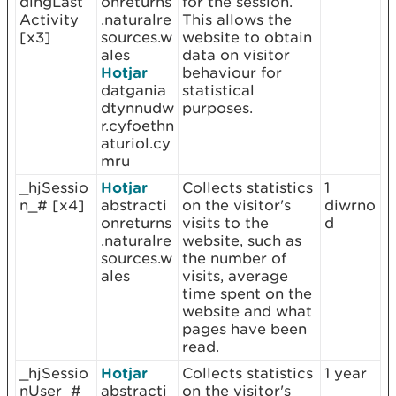
dingLast
onreturns
for the session.
Activity
.naturalre
This allows the
[x3]
sources.w
website to obtain
ales
data on visitor
Hotjar
behaviour for
datgania
statistical
dtynnudw
purposes.
r.cyfoethn
aturiol.cy
mru
_hjSessio
Hotjar
Collects statistics
1
n_# [x4]
abstracti
on the visitor's
diwrno
onreturns
visits to the
d
.naturalre
website, such as
sources.w
the number of
ales
visits, average
time spent on the
website and what
pages have been
read.
_hjSessio
Hotjar
Collects statistics
1 year
nUser_#
abstracti
on the visitor's