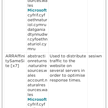
ources.wa
les
Microsoft
cyfrif.cyf
oethnatur
iol.cymru
datgania
dtynnudw
r.cyfoethn
aturiol.cy
mru
ARRAffini
abstracti
Used to distribute
sesiwn
tySameSi
onreturns
traffic to the
te [x7]
.naturalre
website on
sources.w
several servers in
ales
order to optimise
account.n
response times.
aturalres
ources.wa
les
Microsoft
cyfrif.cyf