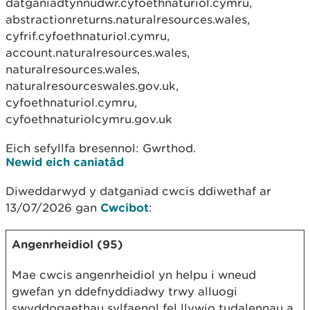
datganiadtynnudwr.cyfoethnaturiol.cymru,
abstractionreturns.naturalresources.wales,
cyfrif.cyfoethnaturiol.cymru,
account.naturalresources.wales,
naturalresources.wales,
naturalresourceswales.gov.uk,
cyfoethnaturiol.cymru,
cyfoethnaturiolcymru.gov.uk
Eich sefyllfa bresennol: Gwrthod.
Newid eich caniatâd
Diweddarwyd y datganiad cwcis ddiwethaf ar
13/07/2026 gan
Cwcibot
:
Angenrheidiol (95)
Mae cwcis angenrheidiol yn helpu i wneud
gwefan yn ddefnyddiadwy trwy alluogi
swyddogaethau sylfaenol fel llywio tudalennau a