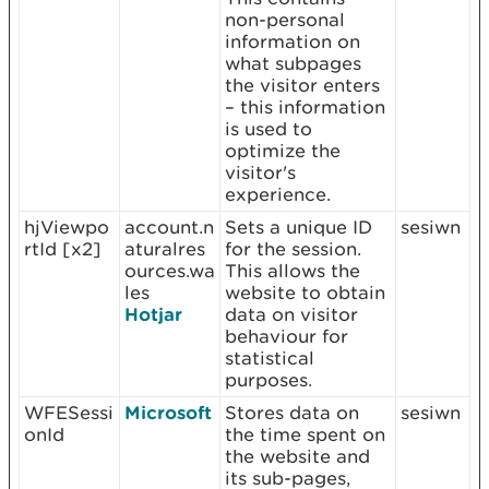
non-personal
information on
what subpages
the visitor enters
– this information
is used to
optimize the
visitor's
experience.
hjViewpo
account.n
Sets a unique ID
sesiwn
rtId [x2]
aturalres
for the session.
ources.wa
This allows the
les
website to obtain
Hotjar
data on visitor
behaviour for
statistical
purposes.
WFESessi
Microsoft
Stores data on
sesiwn
onId
the time spent on
the website and
its sub-pages,