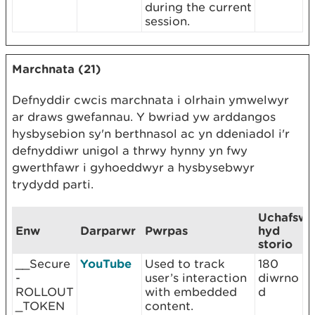
during the current
session.
Marchnata (21)
Defnyddir cwcis marchnata i olrhain ymwelwyr
ar draws gwefannau. Y bwriad yw arddangos
hysbysebion sy'n berthnasol ac yn ddeniadol i'r
defnyddiwr unigol a thrwy hynny yn fwy
gwerthfawr i gyhoeddwyr a hysbysebwyr
trydydd parti.
Uchafsw
Enw
Darparwr
Pwrpas
hyd
storio
__Secure
YouTube
Used to track
180
-
user’s interaction
diwrno
ROLLOUT
with embedded
d
_TOKEN
content.