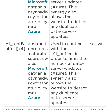
Microsoft
server-updates
datgania
(Azure). This
dtynnudw
synergy also
r.cyfoethn
allows the
aturiol.cy
website to detect
mru
any duplicate
Azure
data-server-
updates.
AI_sentB
abstracti
Used in context
sesiwn
uffer [x4]
onreturns
with the
.naturalre
"AI_buffer" in
sources.w
order to limit the
ales
number of data-
Microsoft
server-updates
datgania
(Azure). This
dtynnudw
synergy also
r.cyfoethn
allows the
aturiol.cy
website to detect
mru
any duplicate
Azure
data-server-
updates.