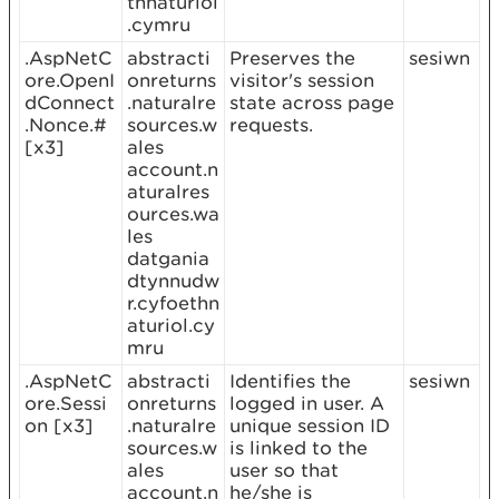
thnaturiol
.cymru
.AspNetC
abstracti
Preserves the
sesiwn
ore.OpenI
onreturns
visitor's session
dConnect
.naturalre
state across page
.Nonce.#
sources.w
requests.
[x3]
ales
account.n
aturalres
ources.wa
les
datgania
dtynnudw
r.cyfoethn
aturiol.cy
mru
.AspNetC
abstracti
Identifies the
sesiwn
ore.Sessi
onreturns
logged in user. A
on [x3]
.naturalre
unique session ID
sources.w
is linked to the
ales
user so that
account.n
he/she is