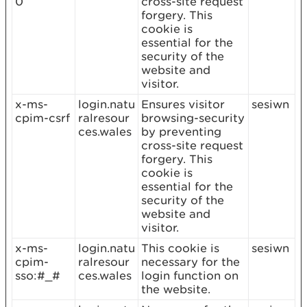
0
cross-site request
forgery. This
cookie is
essential for the
security of the
website and
visitor.
x-ms-
login.natu
Ensures visitor
sesiwn
cpim-csrf
ralresour
browsing-security
ces.wales
by preventing
cross-site request
forgery. This
cookie is
essential for the
security of the
website and
visitor.
x-ms-
login.natu
This cookie is
sesiwn
cpim-
ralresour
necessary for the
sso:#_#
ces.wales
login function on
the website.