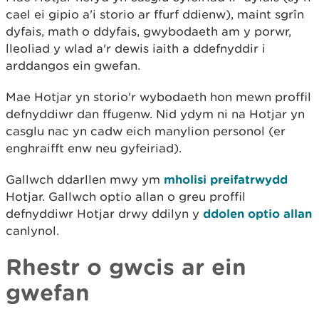
cael ei gipio a'i storio ar ffurf ddienw), maint sgrîn
dyfais, math o ddyfais, gwybodaeth am y porwr,
lleoliad y wlad a'r dewis iaith a ddefnyddir i
arddangos ein gwefan.
Mae Hotjar yn storio'r wybodaeth hon mewn proffil
defnyddiwr dan ffugenw. Nid ydym ni na Hotjar yn
casglu nac yn cadw eich manylion personol (er
enghraifft enw neu gyfeiriad).
Gallwch ddarllen mwy ym
mholisi preifatrwydd
Hotjar. Gallwch optio allan o greu proffil
defnyddiwr Hotjar drwy ddilyn y
ddolen optio allan
canlynol.
Rhestr o gwcis ar ein
gwefan