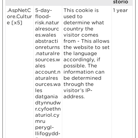
storio
.AspNetC
5-day-
This cookie is
1 year
ore.Cultur
flood-
used to
e [x5]
risk.natur
determine what
alresourc
country the
es.wales
visitor comes
abstracti
from - This allows
onreturns
the website to set
.naturalre
the language
sources.w
accordingly, if
ales
possible. The
account.n
information can
aturalres
be determined
ources.wa
through the
les
visitor’s IP-
datgania
address.
dtynnudw
r.cyfoethn
aturiol.cy
mru
perygl-
llifogydd-