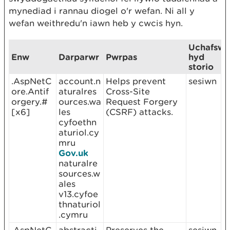
mynediad i rannau diogel o'r wefan. Ni all y
wefan weithredu'n iawn heb y cwcis hyn.
Uchafsw
Enw
Darparwr
Pwrpas
hyd
storio
.AspNetC
account.n
Helps prevent
sesiwn
ore.Antif
aturalres
Cross-Site
orgery.#
ources.wa
Request Forgery
[x6]
les
(CSRF) attacks.
cyfoethn
aturiol.cy
mru
Gov.uk
naturalre
sources.w
ales
v13.cyfoe
thnaturiol
.cymru