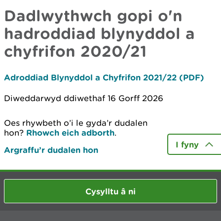
Dadlwythwch gopi o'n
hadroddiad blynyddol a
chyfrifon 2020/21
Adroddiad Blynyddol a Chyfrifon 2021/22 (PDF)
Diweddarwyd ddiwethaf 16 Gorff 2026
Oes rhywbeth o’i le gyda’r dudalen
hon?
Rhowch eich adborth
.
I fyny
Argraffu’r dudalen hon
Cysylltu â ni