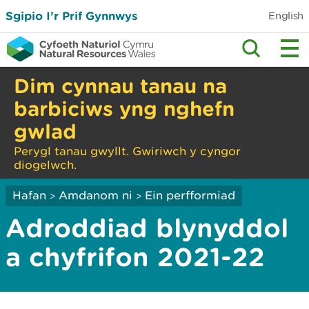
Sgipio I’r Prif Gynnwys
English
Dim cynnau tanau na
barbiciws yng nghefn
gwlad
Perygl tanau gwyllt. Gwiriwch y cyngor
diogelwch.
Hafan
Amdanom ni
Ein perfformiad
>
>
Adroddiad blynyddol
a chyfrifon 2021-22