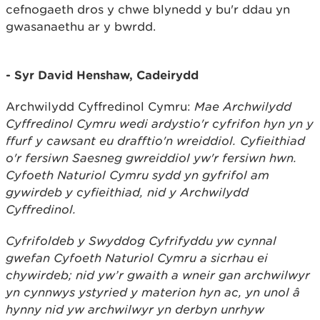
cefnogaeth dros y chwe blynedd y bu'r ddau yn
gwasanaethu ar y bwrdd.
- Syr David Henshaw,
Cadeirydd
Archwilydd Cyffredinol Cymru:
Mae Archwilydd
Cyffredinol Cymru wedi ardystio'r cyfrifon hyn yn y
ffurf y cawsant eu drafftio'n wreiddiol. Cyfieithiad
o'r fersiwn Saesneg gwreiddiol yw'r fersiwn hwn.
Cyfoeth Naturiol Cymru sydd yn gyfrifol am
gywirdeb y cyfieithiad, nid y Archwilydd
Cyffredinol.
Cyfrifoldeb y Swyddog Cyfrifyddu yw cynnal
gwefan Cyfoeth Naturiol Cymru a sicrhau ei
chywirdeb; nid yw’r gwaith a wneir gan archwilwyr
yn cynnwys ystyried y materion hyn ac, yn unol â
hynny nid yw archwilwyr yn derbyn unrhyw