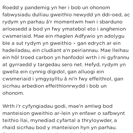
Roedd y pandemig yn her i bob un ohonom
fabwysiadu dulliau gweithio newydd yn ddi-oed, ac
rydym yn parhau â'r momentwm hwn i sbarduno
arloesedd a bod yn fwy ymatebol eto i anghenion
cwsmeriaid. Mae ein rhaglen Adfywio yn adolygu
ble a sut rydym yn gweithio – gan edrych ar ein
hadeiladau, ein cludiant a'n peiriannau. Mae lleihau
ein hôl troed carbon yn hanfodol wrth i ni gyfrannu
at gyrraedd y targedau sero net. Hefyd, rydym yn
gwella ein cynnig digidol, gan alluogi ein
cwsmeriaid i ymgysylltu â ni'n fwy effeithiol, gan
sicrhau arbedion effeithlonrwydd i bob un
ohonom.
Wrth i'r cyfyngiadau godi, mae'n amlwg bod
manteision gweithio ar-lein yn enfawr o safbwynt
teithio llai, mynediad cyfartal a thryloywder, a
rhaid sicrhau bod y manteision hyn yn parhau.