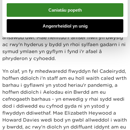
partneriaeth wedi bod yn gyffrous gan ein bod
wedi gweithio ar draws ffiniau sefydliadol i feithrin
Caniatáu popeth
dealltwriaeth gyffredin o'r materion, a’r cyfraniad y
gallwn ei wneud ar y cyd ac fel sefydliadau unigol
Angenrheidiol yn unig
at fynd i'r afael â'r mater hollbwysig hwn o
ansawdd dŵr. Mae neilltuo'r amser hwn yn bwysig
ac rwy'n hyderus y bydd yn rhoi sylfaen gadarn i ni
symud ymlaen yn gyflym i fynd i'r afael â
phryderon y cyhoedd.
Yn olaf, yn fy mhedwaredd flwyddyn fel Cadeirydd,
hoffwn ddiolch i'n staff am eu holl waith caled wrth
barhau i gyflawni yn ystod heriau'r pandemig, a
hoffwn ddiolch i Aelodau ein Bwrdd am eu
cefnogaeth barhaus - yn enwedig y rhai sydd wedi
dod i ddiwedd eu cyfnod gyda ni yn ystod y
flwyddyn ddiwethaf. Mae Elizabeth Heywood a
Howard Davies wedi bod yn gwbl allweddol i waith
y bwrdd, ac rwy'n diolch yn ddiffuant iddynt am eu