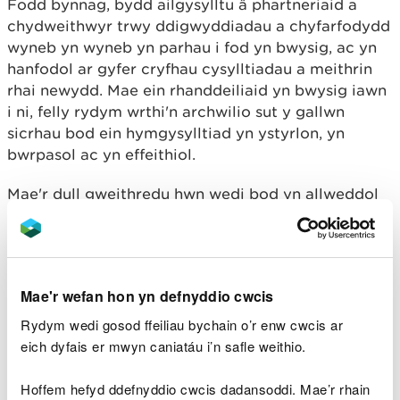
Fodd bynnag, bydd ailgysylltu â phartneriaid a
chydweithwyr trwy ddigwyddiadau a chyfarfodydd
wyneb yn wyneb yn parhau i fod yn bwysig, ac yn
hanfodol ar gyfer cryfhau cysylltiadau a meithrin
rhai newydd. Mae ein rhanddeiliaid yn bwysig iawn
i ni, felly rydym wrthi'n archwilio sut y gallwn
sicrhau bod ein hymgysylltiad yn ystyrlon, yn
bwrpasol ac yn effeithiol.
Mae'r dull gweithredu hwn wedi bod yn allweddol
fel rhan o waith y tasglu Ansawdd Afonydd Gwell.
Gwyddom fod y seilwaith i ddelio â'n carthffosiaeth
yng Nghymru o dan bwysau sylweddol oherwydd y
newid yn yr hinsawdd, newidiadau mewn dwysedd
Mae'r wefan hon yn defnyddio cwcis
a dosbarthiad y boblogaeth, a datblygiadau
newydd. Heb weithredu, bydd y pwysau hwn yn
Rydym wedi gosod ffeiliau bychain o’r enw cwcis ar
cyfrannu at gynnydd yn y llifoedd mewn
eich dyfais er mwyn caniatáu i’n safle weithio.
gweithfeydd trin, gan arwain at gynnydd posibl yn
nifer y gollyngiadau o orlifoedd storm (y cyfeirir
Hoffem hefyd ddefnyddio cwcis dadansoddi. Mae’r rhain