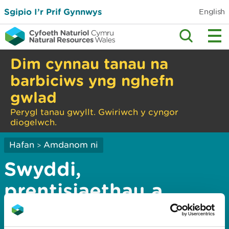
Sgipio I’r Prif Gynnwys
English
Dim cynnau tanau na
barbiciws yng nghefn
gwlad
Perygl tanau gwyllt. Gwiriwch y cyngor
diogelwch.
Hafan
Amdanom ni
>
Swyddi,
prentisiaethau a
lleoliadau