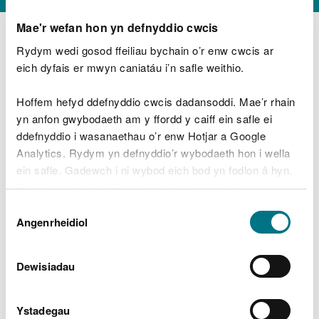
Ein swyddi gwag
Mae'r wefan hon yn defnyddio cwcis
Rydym wedi gosod ffeiliau bychain o’r enw cwcis ar
presennol
eich dyfais er mwyn caniatáu i’n safle weithio.
Chwilio am swydd
Hoffem hefyd ddefnyddio cwcis dadansoddi. Mae’r rhain
Ein proses ymgeisio
yn anfon gwybodaeth am y ffordd y caiff ein safle ei
ddefnyddio i wasanaethau o’r enw Hotjar a Google
Pam ein dewis ni
Analytics. Rydym yn defnyddio’r wybodaeth hon i wella
ein safle. Gadewch i ni wybod eich bod yn fodlon â hyn.
Ein diwylliant a’n gwerthoedd
Byddwn yn defnyddio cwci i gadw eich dewis.
Dewis
Graddau cyflog a chyflogau
Gellir
darllen mwy am ein cwcis
cyn i chi ddewis.
Angenrheidiol
Caniatâd
Buddion staff
Dewisiadau
Gyrfaoedd cynnar a
gwirfoddoli
Ystadegau