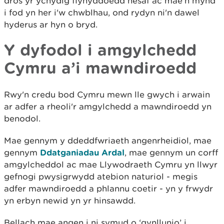
dros yr ychydig flynyddoedd nesaf ac mae'n mynd
i fod yn her i'w chwblhau, ond rydyn ni'n dawel
hyderus ar hyn o bryd.
Y dyfodol i amgylchedd
Cymru a’i mawndiroedd
Rwy'n credu bod Cymru mewn lle gwych i arwain
ar adfer a rheoli'r amgylchedd a mawndiroedd yn
benodol.
Mae gennym y ddeddfwriaeth angenrheidiol, mae
gennym
Ddatganiadau Ardal
, mae gennym un corff
amgylcheddol ac mae Llywodraeth Cymru yn llwyr
gefnogi pwysigrwydd atebion naturiol - megis
adfer mawndiroedd a phlannu coetir - yn y frwydr
yn erbyn newid yn yr hinsawdd.
Bellach mae angen i ni symud o ‘gynllunio’ i