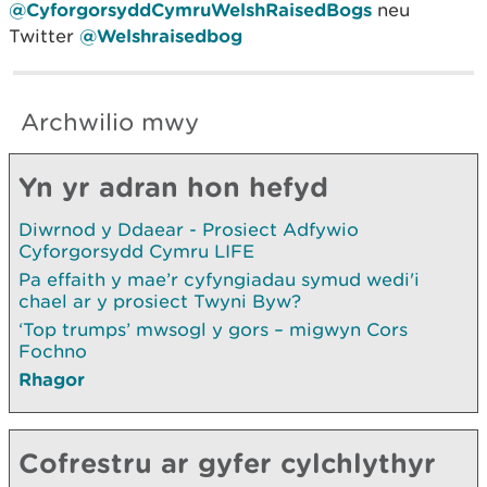
@CyforgorsyddCymruWelshRaisedBogs
neu
Twitter
@Welshraisedbog
Archwilio mwy
Yn yr adran hon hefyd
Diwrnod y Ddaear - Prosiect Adfywio
Cyforgorsydd Cymru LIFE
Pa effaith y mae’r cyfyngiadau symud wedi'i
chael ar y prosiect Twyni Byw?
‘Top trumps’ mwsogl y gors – migwyn Cors
Fochno
Rhagor
Cofrestru ar gyfer cylchlythyr