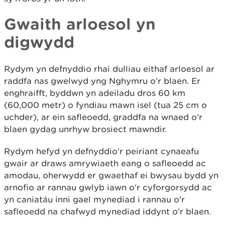
Gwaith arloesol yn
digwydd
Rydym yn defnyddio rhai dulliau eithaf arloesol ar
raddfa nas gwelwyd yng Nghymru o'r blaen. Er
enghraifft, byddwn yn adeiladu dros 60 km
(60,000 metr) o fyndiau mawn isel (tua 25 cm o
uchder), ar ein safleoedd, graddfa na wnaed o'r
blaen gydag unrhyw brosiect mawndir.
Rydym hefyd yn defnyddio'r peiriant cynaeafu
gwair ar draws amrywiaeth eang o safleoedd ac
amodau, oherwydd er gwaethaf ei bwysau bydd yn
arnofio ar rannau gwlyb iawn o'r cyforgorsydd ac
yn caniatáu inni gael mynediad i rannau o'r
safleoedd na chafwyd mynediad iddynt o'r blaen.