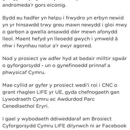
andromeda’r gors eiconig.
Bydd eu hadfer yn helpu i frwydro yn erbyn newid
yn yr hinsawdd trwy greu mawn newydd i gloi mwy
o garbon a gwella ansawdd dŵr mewn afonydd
lleol. Maent hefyd yn lleoedd gwych i ymweld â
nhw i fwynhau natur a’r awyr agored.
Nod y prosiect yw adfer hyd at bedair milltir sgwâr
o gyforgorsydd - un o gynefinoedd prinnaf a
phwysicaf Cymru.
Mae cyllid ar gyfer y prosiect wedi'i roi i CNC o
grant rhaglen LIFE yr UE, gyda chefnogaeth gan
Lywodraeth Cymru ac Awdurdod Parc
Cenedlaethol Eryri.
I gael y wybodaeth ddiweddaraf am Brosiect
Cyforgorsydd Cymru LIFE dilynwch ni ar Facebook