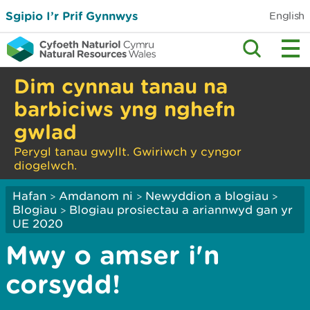
Sgipio I’r Prif Gynnwys
English
Dim cynnau tanau na
barbiciws yng nghefn
gwlad
Perygl tanau gwyllt. Gwiriwch y cyngor
diogelwch.
Hafan
Amdanom ni
Newyddion a blogiau
>
>
>
Blogiau
Blogiau prosiectau a ariannwyd gan yr
>
UE 2020
Mwy o amser i'n
corsydd!