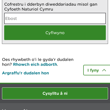
Cofrestru i dderbyn diweddariadau misol gan
Cyfoeth Naturiol Cymru
Oes rhywbeth o’i le gyda’r dudalen
hon?
Rhowch eich adborth
.
I fyny
Argraffu’r dudalen hon
Cysylltu â ni