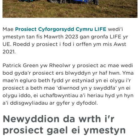
Mae
Prosiect Cyforgorsydd Cymru LIFE
wedi'i
ymestyn tan fis Mawrth 2023 gan gronfa LIFE yr
UE. Roedd y prosiect i fod i orffen ym mis Awst
2021.
Patrick Green yw Rheolwr y prosiect ac mae wedi
bod gyda’r prosiect ers blwyddyn yr haf hwn. Yma
mae’n egluro beth fydd yr estyniad yn ei olygu i’r
prosiect a beth mae ‘diwrnod yn y swyddfa’ yn ei
olygu iddo, ei uchafbwyntiau a’i heriau hyd yn hyn
a’i ddisgwyliadau ar gyfer y dyfodol.
Newyddion da wrth i'r
prosiect gael ei ymestyn