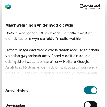
ymwybyddiaeth o'r prosiect a pha mor bwysig
ydyw yn y frwydr yn erbyn newid yn yr hinsawdd.
Agwedd arall ar y gwaith yw cadw trefn ar y cyllid,
Mae'r wefan hon yn defnyddio cwcis
fel ein bod yn cadw at ein cyllideb ac yn sicrhau
bod Bwrdd y Prosiect yn hapus gyda'n cynnydd.
Rydym wedi gosod ffeiliau bychain o’r enw cwcis ar
eich dyfais er mwyn caniatáu i’n safle weithio.
Uchafbwyntiau ac
Hoffem hefyd ddefnyddio cwcis dadansoddi. Mae’r rhain
isafbwyntiau adfer
yn anfon gwybodaeth am y ffordd y caiff ein safle ei
mawndir
ddefnyddio i wasanaethau o’r enw Hotjar a Google
Analytics. Rydym yn defnyddio’r wybodaeth hon i wella
ein safle. Gadewch i ni wybod eich bod yn fodlon â hyn.
Mae fy uchafbwyntiau hyd yn hyn yn cynnwys
Byddwn yn defnyddio cwci i gadw eich dewis.
mynd allan ar y safle i weld y gwaith o greu
Dewis
byndiau diweddar yng Nghors Fochno - rhan o
Gellir
darllen mwy am ein cwcis
cyn i chi ddewis.
Angenrheidiol
Caniatâd
Warchodfa Natur Genedlaethol Dyfi
ger Borth, a
gwylio ein peiriant cynaeafu gwair yn torri
glaswellt y bwla (molinia) yng
Ngwarchodfa Natur
Dewisiadau