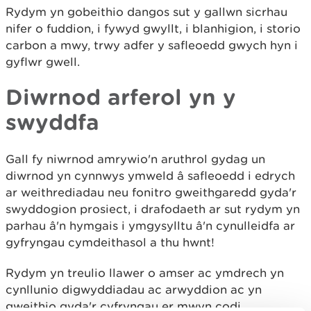
Rydym yn gobeithio dangos sut y gallwn sicrhau
nifer o fuddion, i fywyd gwyllt, i blanhigion, i storio
carbon a mwy, trwy adfer y safleoedd gwych hyn i
gyflwr gwell.
Diwrnod arferol yn y
swyddfa
Gall fy niwrnod amrywio'n aruthrol gydag un
diwrnod yn cynnwys ymweld â safleoedd i edrych
ar weithrediadau neu fonitro gweithgaredd gyda'r
swyddogion prosiect, i drafodaeth ar sut rydym yn
parhau â'n hymgais i ymgysylltu â'n cynulleidfa ar
gyfryngau cymdeithasol a thu hwnt!
Rydym yn treulio llawer o amser ac ymdrech yn
cynllunio digwyddiadau ac arwyddion ac yn
gweithio gyda'r cyfryngau er mwyn codi