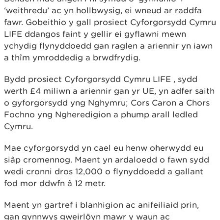
‘weithredu’ ac yn hollbwysig, ei wneud ar raddfa
fawr. Gobeithio y gall prosiect Cyforgorsydd Cymru
LIFE ddangos faint y gellir ei gyflawni mewn
ychydig flynyddoedd gan raglen a ariennir yn iawn
a thîm ymroddedig a brwdfrydig.
Bydd prosiect Cyforgorsydd Cymru LIFE , sydd
werth £4 miliwn a ariennir gan yr UE, yn adfer saith
o gyforgorsydd yng Nghymru; Cors Caron a Chors
Fochno yng Ngheredigion a phump arall ledled
Cymru.
Mae cyforgorsydd yn cael eu henw oherwydd eu
siâp cromennog. Maent yn ardaloedd o fawn sydd
wedi cronni dros 12,000 o flynyddoedd a gallant
fod mor ddwfn â 12 metr.
Maent yn gartref i blanhigion ac anifeiliaid prin,
gan gynnwys gweirlöyn mawr y waun ac