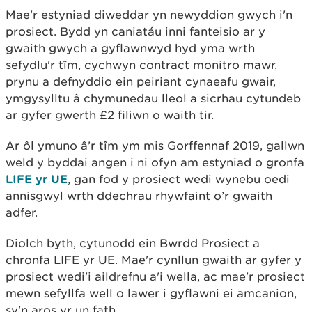
Mae'r estyniad diweddar yn newyddion gwych i'n
prosiect. Bydd yn caniatáu inni fanteisio ar y
gwaith gwych a gyflawnwyd hyd yma wrth
sefydlu'r tîm, cychwyn contract monitro mawr,
prynu a defnyddio ein peiriant cynaeafu gwair,
ymgysylltu â chymunedau lleol a sicrhau cytundeb
ar gyfer gwerth £2 filiwn o waith tir.
Ar ôl ymuno â’r tîm ym mis Gorffennaf 2019, gallwn
weld y byddai angen i ni ofyn am estyniad o gronfa
LIFE yr UE
, gan fod y prosiect wedi wynebu oedi
annisgwyl wrth ddechrau rhywfaint o’r gwaith
adfer.
Diolch byth, cytunodd ein Bwrdd Prosiect a
chronfa LIFE yr UE. Mae'r cynllun gwaith ar gyfer y
prosiect wedi'i aildrefnu a'i wella, ac mae'r prosiect
mewn sefyllfa well o lawer i gyflawni ei amcanion,
sy'n aros yr un fath.