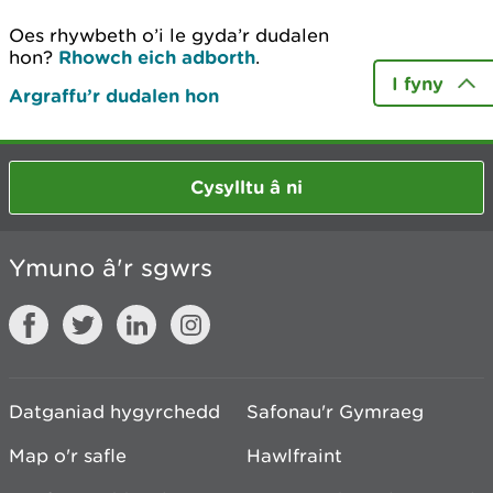
Oes rhywbeth o’i le gyda’r dudalen
hon?
Rhowch eich adborth
.
I fyny
Argraffu’r dudalen hon
Cysylltu â ni
Ymuno â'r sgwrs
Datganiad hygyrchedd
Safonau'r Gymraeg
Map o'r safle
Hawlfraint