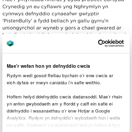
Crynedig yn eu cyflawni yng Nghrymlyn yn
cynnwys defnyddio cynaeafwr gwlyptir
'PistenBully' a fydd bellach yn gallu gyrru'n
uniongyrchol ar wyneb y gors a chael gwared ar
lystyfiant niweidiol ac ymledol sydd ar hyn o bryd
yn atal y cynefin rhag gweithredu'n iach.
Mawndir – ymateb gwych i argyfyngau’r hinsawdd
a natur oherwydd ei allu anhygoel i storio nwyon tŷ
Mae'r wefan hon yn defnyddio cwcis
gwydr niweidiol – mae 4% o Gymru’n fawndir ac
Rydym wedi gosod ffeiliau bychain o’r enw cwcis ar
mae’n dal 30% o’n carbon sydd yn y tir. Ar hyn o
eich dyfais er mwyn caniatáu i’n safle weithio.
bryd, mae 90% o fawndir Cymru mewn 'cyflwr
anffafriol' a dyna pam y mae Llywodraeth Cymru
Hoffem hefyd ddefnyddio cwcis dadansoddi. Mae’r rhain
wedi gwneud ymrwymiad uchelgeisiol yn
yn anfon gwybodaeth am y ffordd y caiff ein safle ei
ddiweddar i dreblu ei thargedau adfer
ddefnyddio i wasanaethau o’r enw Hotjar a Google
mawndiroedd.
Analytics. Rydym yn defnyddio’r wybodaeth hon i wella
Bydd Corsydd Crynedig hefyd yn gwella hydroleg
ein safle. Gadewch i ni wybod eich bod yn fodlon â hyn.
safleoedd y prosiect er mwyn caniatáu i fwsoglau
Byddwn yn defnyddio cwci i gadw eich dewis.