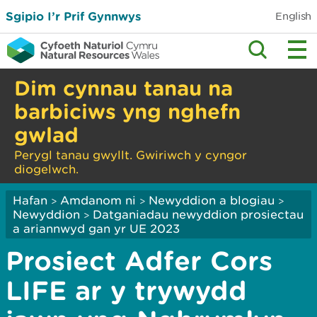
Sgipio I’r Prif Gynnwys
English
Dim cynnau tanau na
barbiciws yng nghefn
gwlad
Perygl tanau gwyllt. Gwiriwch y cyngor
diogelwch.
Hafan
Amdanom ni
Newyddion a blogiau
>
>
>
Newyddion
Datganiadau newyddion prosiectau
>
a ariannwyd gan yr UE 2023
Prosiect Adfer Cors
LIFE ar y trywydd