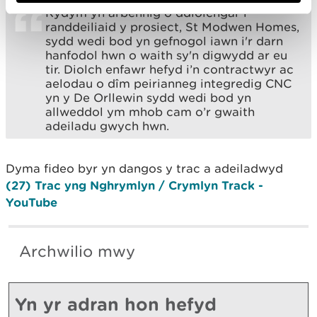
Rydym yn arbennig o ddiolchgar i
randdeiliaid y prosiect, St Modwen Homes,
sydd wedi bod yn gefnogol iawn i'r darn
hanfodol hwn o waith sy'n digwydd ar eu
tir. Diolch enfawr hefyd i’n contractwyr ac
aelodau o dîm peirianneg integredig CNC
yn y De Orllewin sydd wedi bod yn
allweddol ym mhob cam o’r gwaith
adeiladu gwych hwn.
Dyma fideo byr yn dangos y trac a adeiladwyd
(27) Trac yng Nghrymlyn / Crymlyn Track -
YouTube
Archwilio mwy
Yn yr adran hon hefyd