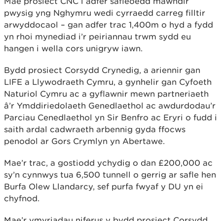
Mae prosiect CNC i adfer safleoedd mawndir
pwysig yng Nghymru wedi cyrraedd carreg filltir
arwyddocaol – gan adfer trac 1,400m o hyd a fydd
yn rhoi mynediad i’r peiriannau trwm sydd eu
hangen i wella cors unigryw iawn.
Bydd prosiect Corsydd Crynedig, a ariennir gan
LIFE a Llywodraeth Cymru, a gynhelir gan Cyfoeth
Naturiol Cymru ac a gyflawnir mewn partneriaeth
â’r Ymddiriedolaeth Genedlaethol ac awdurdodau’r
Parciau Cenedlaethol yn Sir Benfro ac Eryri o fudd i
saith ardal cadwraeth arbennig gyda ffocws
penodol ar Gors Crymlyn yn Abertawe.
Mae’r trac, a gostiodd ychydig o dan £200,000 ac
sy’n cynnwys tua 6,500 tunnell o gerrig ar safle hen
Burfa Olew Llandarcy, sef purfa fwyaf y DU yn ei
chyfnod.
Mae’r ymyriadau niferus y bydd prosiect Corsydd