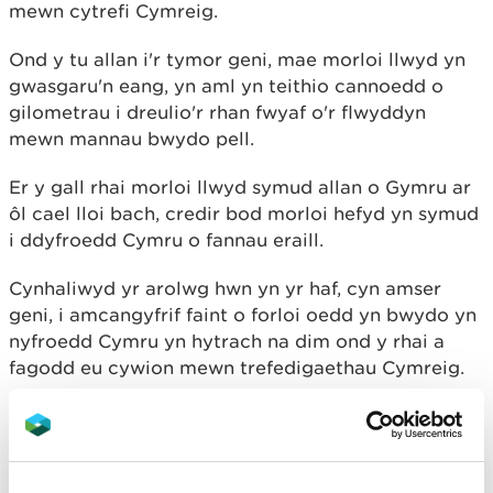
mewn cytrefi Cymreig.
Ond y tu allan i'r tymor geni, mae morloi llwyd yn
gwasgaru'n eang, yn aml yn teithio cannoedd o
gilometrau i dreulio'r rhan fwyaf o'r flwyddyn
mewn mannau bwydo pell.
Er y gall rhai morloi llwyd symud allan o Gymru ar
ôl cael lloi bach, credir bod morloi hefyd yn symud
i ddyfroedd Cymru o fannau eraill.
Cynhaliwyd yr arolwg hwn yn yr haf, cyn amser
geni, i amcangyfrif faint o forloi oedd yn bwydo yn
nyfroedd Cymru yn hytrach na dim ond y rhai a
fagodd eu cywion mewn trefedigaethau Cymreig.
Dywedodd Dr Thomas Stringell,
Cynghorydd Arbenigol Arweiniol ar
rywogaethau morol yn CNC: