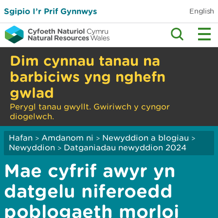
Sgipio I’r Prif Gynnwys
English
Dim cynnau tanau na
barbiciws yng nghefn
gwlad
Perygl tanau gwyllt. Gwiriwch y cyngor
diogelwch.
Hafan
Amdanom ni
Newyddion a blogiau
>
>
>
Newyddion
Datganiadau newyddion 2024
>
Mae cyfrif awyr yn
datgelu niferoedd
poblogaeth morloi