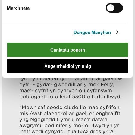
henw i’w ganfod yn gyffredin yng Nghymru
Marchnata
a de-orllewin Lloegr – dim ond un a
welodd syrfewyr, yng Nghymru, yn ystod
yr arolwg cyfan!
“Cyfrifodd yr arolwg o’r awyr 1313 o forloi
Dangos Manylion
llwyd mewn 58 o wahanol safleoedd cludo
o amgylch Cymru. Cafwyd hyd i’r rhan
fwyaf (70%) ar hyd arfordir Gogledd
Caniatáu popeth
Cymru, a’r 30% arall wedi’u crynhoi ar hyd
arfordir Sir Benfro.
Angenrheidiol yn unig
“Credwn mai dim ond tua 25% o forloi
fydd yn cael eu tynnu allan ac ar gael i’w
cyfri – gyda’r gweddill ar y môr. Felly,
mae’r cyfrif yn cynrychioli cyfanswm
poblogaeth o o leiaf 5300 o forloi llwyd.
“Mewn safleoedd cludo lle mae cyfrifon
mis Awst blaenorol ar gael, er enghraifft
yng Ngogledd Cymru, mae’r data’n
awgrymu bod nifer y morloi llwyd yn yr
‘haf’ wedi cynyddu tua 65% dros yr 20