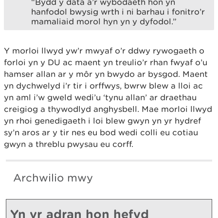
“Bydd y data a’r wybodaeth hon yn
hanfodol bwysig wrth i ni barhau i fonitro’r
mamaliaid morol hyn yn y dyfodol.”
Y morloi llwyd yw’r mwyaf o’r ddwy rywogaeth o
forloi yn y DU ac maent yn treulio’r rhan fwyaf o’u
hamser allan ar y môr yn bwydo ar bysgod. Maent
yn dychwelyd i’r tir i orffwys, bwrw blew a lloi ac
yn aml i’w gweld wedi’u ‘tynu allan’ ar draethau
creigiog a thywodlyd anghysbell. Mae morloi llwyd
yn rhoi genedigaeth i loi blew gwyn yn yr hydref
sy’n aros ar y tir nes eu bod wedi colli eu cotiau
gwyn a threblu pwysau eu corff.
Archwilio mwy
Yn yr adran hon hefyd