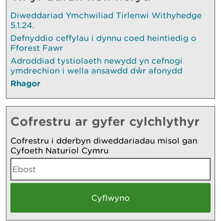
Diweddariad Ymchwiliad Tirlenwi Withyhedge
5.1.24.
Defnyddio ceffylau i dynnu coed heintiedig o
Fforest Fawr
Adroddiad tystiolaeth newydd yn cefnogi
ymdrechion i wella ansawdd dŵr afonydd
Rhagor
Cofrestru ar gyfer cylchlythyr
Cofrestru i dderbyn diweddariadau misol gan
Cyfoeth Naturiol Cymru