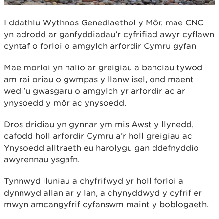
I ddathlu Wythnos Genedlaethol y Môr, mae CNC
yn adrodd ar ganfyddiadau’r cyfrifiad awyr cyflawn
cyntaf o forloi o amgylch arfordir Cymru gyfan.
Mae morloi yn halio ar greigiau a banciau tywod
am rai oriau o gwmpas y llanw isel, ond maent
wedi'u gwasgaru o amgylch yr arfordir ac ar
ynysoedd y môr ac ynysoedd.
Dros dridiau yn gynnar ym mis Awst y llynedd,
cafodd holl arfordir Cymru a’r holl greigiau ac
Ynysoedd alltraeth eu harolygu gan ddefnyddio
awyrennau ysgafn.
Tynnwyd lluniau a chyfrifwyd yr holl forloi a
dynnwyd allan ar y lan, a chynyddwyd y cyfrif er
mwyn amcangyfrif cyfanswm maint y boblogaeth.