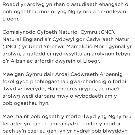
Roedd yr arolwg yn rhan o astudiaeth ehangach o
boblogaethau morloi yng Nghymru a de-orllewin
Lloegr.
Comisiynodd Cyfoeth Naturiol Cymru (CNC),
Natural England a’r Cydbwyllgor Cadwraeth Natur
(JNCC) yr Uned Ymchwil Mamaliaid Môr i gynnal yr
arolwg, a gafodd ei gydgysylltu ag arolygon tebyg
o’r Alban ac arfordir dwyreiniol Lloegr.
Mae gan Gymru dair Ardal Cadwraeth Arbennig
forol gyda phoblogaethau gwarchodedig o forloi
llwyd yr Iwerydd, Halichoerus grypus, ac mae’r
arolwg wedi darparu mwy o wybodaeth am y
poblogaethau hyn.
Mae maint poblogaeth y morlo llwyd yng Nghymru
fel arfer yn cael ei amcangyfrif o nifer y morloi
bach sy’n cael eu geni yn yr hydref bob blwyddyn