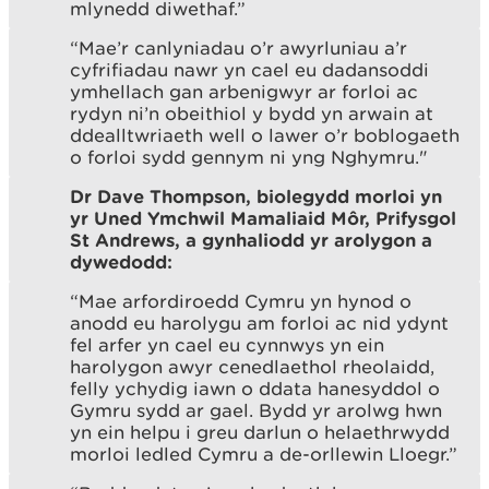
mlynedd diwethaf.”
“Mae’r canlyniadau o’r awyrluniau a’r
cyfrifiadau nawr yn cael eu dadansoddi
ymhellach gan arbenigwyr ar forloi ac
rydyn ni’n obeithiol y bydd yn arwain at
ddealltwriaeth well o lawer o’r boblogaeth
o forloi sydd gennym ni yng Nghymru."
Dr Dave Thompson, biolegydd morloi yn
yr Uned Ymchwil Mamaliaid Môr, Prifysgol
St Andrews, a gynhaliodd yr arolygon a
dywedodd:
“Mae arfordiroedd Cymru yn hynod o
anodd eu harolygu am forloi ac nid ydynt
fel arfer yn cael eu cynnwys yn ein
harolygon awyr cenedlaethol rheolaidd,
felly ychydig iawn o ddata hanesyddol o
Gymru sydd ar gael. Bydd yr arolwg hwn
yn ein helpu i greu darlun o helaethrwydd
morloi ledled Cymru a de-orllewin Lloegr.”