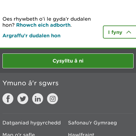
Oes rhywbeth o’i le gyda’r dudalen
hon?
Rhowch eich adborth
.
I fyny
Argraffu’r dudalen hon
Cysylltu â ni
Ymuno â'r sgwrs
Datganiad hygyrchedd
Safonau'r Gymraeg
Map o'r safle
Hawlfraint