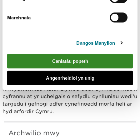
adar a physgod, felly maent yn chwarae
rhan hanfodol mewn cadwraeth natur ac
yn rhan mor bwysig o’r arfordir ar hyd yr
Marchnata
aber.
“Gall morfeydd heli iach hefyd ddarparu
amddiffyniad rhag llifogydd, dal carbon i
Dangos Manylion
helpu yn erbyn newid yn yr hinsawdd, fel y
gallant wneud cyfraniad pwysig a
chadarnhaol at ddiogelu rhag yr argyfwng
Caniatáu popeth
hinsawdd.”
Angenrheidiol yn unig
Ariennir y prosiect hwn drwy raglen
Rhwydweithiau Natur Llywodraeth Cymru ac mae’n
cyfrannu at yr uchelgais o sefydlu cynlluniau wedi’u
targedu i gefnogi adfer cynefinoedd morfa heli ar
hyd arfordir Cymru.
Archwilio mwy