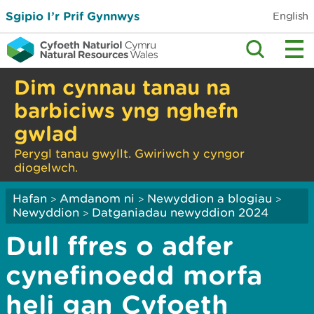
Sgipio I’r Prif Gynnwys
English
Dim cynnau tanau na
barbiciws yng nghefn
gwlad
Perygl tanau gwyllt. Gwiriwch y cyngor
diogelwch.
Hafan
Amdanom ni
Newyddion a blogiau
>
>
>
Newyddion
Datganiadau newyddion 2024
>
Dull ffres o adfer
cynefinoedd morfa
heli gan Cyfoeth