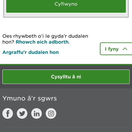
Oes rhywbeth o’i le gyda’r dudalen
hon?
Rhowch eich adborth
.
I fyny
Argraffu’r dudalen hon
Cysylltu â ni
Ymuno â'r sgwrs