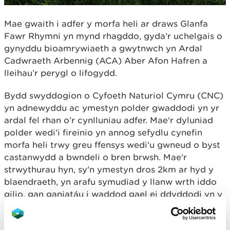
Mae gwaith i adfer y morfa heli ar draws Glanfa
Fawr Rhymni yn mynd rhagddo, gyda’r uchelgais o
gynyddu bioamrywiaeth a gwytnwch yn Ardal
Cadwraeth Arbennig (ACA) Aber Afon Hafren a
lleihau’r perygl o lifogydd.
Bydd swyddogion o Cyfoeth Naturiol Cymru (CNC)
yn adnewyddu ac ymestyn polder gwaddodi yn yr
ardal fel rhan o’r cynlluniau adfer. Mae'r dyluniad
polder wedi'i fireinio yn annog sefydlu cynefin
morfa heli trwy greu ffensys wedi'u gwneud o byst
castanwydd a bwndeli o bren brwsh. Mae'r
strwythurau hyn, sy'n ymestyn dros 2km ar hyd y
blaendraeth, yn arafu symudiad y llanw wrth iddo
gilio, gan ganiatáu i waddod gael ei ddyddodi yn y
caeau polder.
Dros amser, mae llaid a thywod yn cronni ac yn