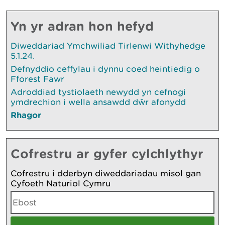
Yn yr adran hon hefyd
Diweddariad Ymchwiliad Tirlenwi Withyhedge
5.1.24.
Defnyddio ceffylau i dynnu coed heintiedig o
Fforest Fawr
Adroddiad tystiolaeth newydd yn cefnogi
ymdrechion i wella ansawdd dŵr afonydd
Rhagor
Cofrestru ar gyfer cylchlythyr
Cofrestru i dderbyn diweddariadau misol gan
Cyfoeth Naturiol Cymru