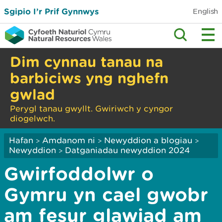
Sgipio I’r Prif Gynnwys
English
Dim cynnau tanau na
barbiciws yng nghefn
gwlad
Perygl tanau gwyllt. Gwiriwch y cyngor
diogelwch.
Hafan
Amdanom ni
Newyddion a blogiau
>
>
>
Newyddion
Datganiadau newyddion 2024
>
Gwirfoddolwr o
Gymru yn cael gwobr
am fesur glawiad am