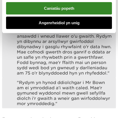
Caniatáu popeth
Meddai Stuart Herridge, y Swyddfa Dywydd:
Angenrheidiol yn unig
"Mae'r Swyddfa Dywydd, CNC a chyrff
gwyddonol eraill yn dibynnu ar ddata o
ansawdd i wneud llawer o'u gwaith. Rydym
yn dibynnu ar arsyllwyr gwirfoddol
dibynadwy i gasglu rhywfaint o'r data hwn.
Mae cofnodi gwerth dros ganrif o ddata ar
un safle yn rhywbeth prin a gwerthfawr.
Fodd bynnag, mae'r ffaith mai un person
sydd wedi bod yn gwneud y darlleniadau
am 75 o'r blynyddoedd hyn yn rhyfeddol."
"Rydym yn hynod ddiolchgar i Mr Bown
am ei ymroddiad a'i waith caled. Mae'r
gymuned wyddonol mewn gwell sefyllfa
diolch i'r gwaith a wneir gan wirfoddolwyr
mor ymroddedig."