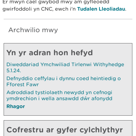
Er mwyn cael gwybod mwy am gyfleoedd
gwirfoddoli yn CNC, ewch i'n
Tudalen Lleoliadau
.
Archwilio mwy
Yn yr adran hon hefyd
Diweddariad Ymchwiliad Tirlenwi Withyhedge
5.1.24.
Defnyddio ceffylau i dynnu coed heintiedig o
Fforest Fawr
Adroddiad tystiolaeth newydd yn cefnogi
ymdrechion i wella ansawdd dŵr afonydd
Rhagor
Cofrestru ar gyfer cylchlythyr