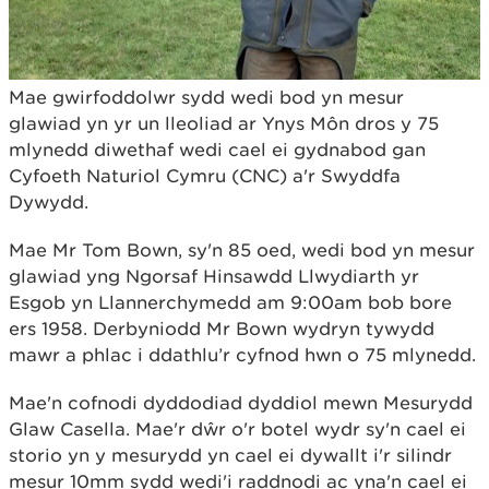
Mae gwirfoddolwr sydd wedi bod yn mesur
glawiad yn yr un lleoliad ar Ynys Môn dros y 75
mlynedd diwethaf wedi cael ei gydnabod gan
Cyfoeth Naturiol Cymru (CNC) a'r Swyddfa
Dywydd.
Mae Mr Tom Bown, sy'n 85 oed, wedi bod yn mesur
glawiad yng Ngorsaf Hinsawdd Llwydiarth yr
Esgob yn Llannerchymedd am 9:00am bob bore
ers 1958. Derbyniodd Mr Bown wydryn tywydd
mawr a phlac i ddathlu’r cyfnod hwn o 75 mlynedd.
Mae'n cofnodi dyddodiad dyddiol mewn Mesurydd
Glaw Casella. Mae'r dŵr o'r botel wydr sy'n cael ei
storio yn y mesurydd yn cael ei dywallt i'r silindr
mesur 10mm sydd wedi'i raddnodi ac yna'n cael ei