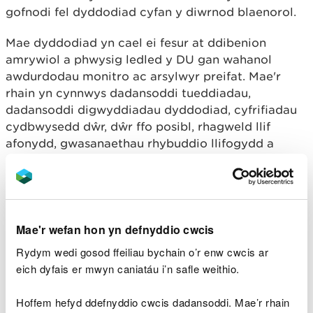
gofnodi fel dyddodiad cyfan y diwrnod blaenorol.
Mae dyddodiad yn cael ei fesur at ddibenion
amrywiol a phwysig ledled y DU gan wahanol
awdurdodau monitro ac arsylwyr preifat. Mae'r
rhain yn cynnwys dadansoddi tueddiadau,
dadansoddi digwyddiadau dyddodiad, cyfrifiadau
cydbwysedd dŵr, dŵr ffo posibl, rhagweld llif
afonydd, gwasanaethau rhybuddio llifogydd a
rheoleiddio afonydd.
Mae cofnodion tywydd manwl wedi bod yn cael eu
cadw ers canrifoedd. Ym 1854 sefydlwyd y
Swyddfa Dywydd, sef swyddfa feteorolegol
Mae'r wefan hon yn defnyddio cwcis
genedlaethol y DU dan arweiniad y Capten Robert
Rydym wedi gosod ffeiliau bychain o’r enw cwcis ar
Fitzroy ar gyfer y Bwrdd Masnach. Mae gorsaf
eich dyfais er mwyn caniatáu i’n safle weithio.
hinsawdd Llwydiarth yr Esgob wedi bod yn darparu
cyfansymiau glawiad dyddiol ers 1908.
Hoffem hefyd ddefnyddio cwcis dadansoddi. Mae’r rhain