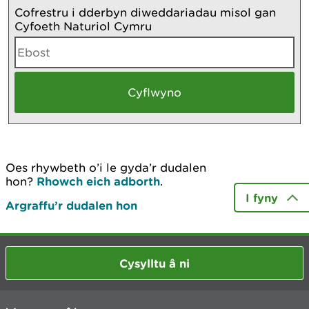
Cofrestru i dderbyn diweddariadau misol gan
Cyfoeth Naturiol Cymru
Oes rhywbeth o’i le gyda’r dudalen
hon?
Rhowch eich adborth
.
I fyny
Argraffu’r dudalen hon
Cysylltu â ni