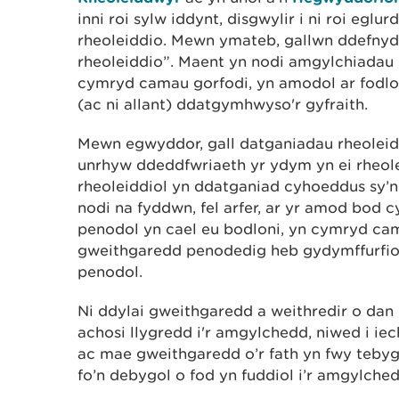
inni roi sylw iddynt, disgwylir i ni roi eglur
rheoleiddio. Mewn ymateb, gallwn ddefny
rheoleiddio”. Maent yn nodi amgylchiadau 
cymryd camau gorfodi, yn amodol ar fodl
(ac ni allant) ddatgymhwyso'r gyfraith.
Mewn egwyddor, gall datganiadau rheoleid
unrhyw ddeddfwriaeth yr ydym yn ei rheol
rheoleiddiol yn ddatganiad cyhoeddus sy’n
nodi na fyddwn, fel arfer, ar yr amod bod
penodol yn cael eu bodloni, yn cymryd cam
gweithgaredd penodedig heb gydymffurfio 
penodol.
Ni ddylai gweithgaredd a weithredir o dan
achosi llygredd i'r amgylchedd, niwed i iec
ac mae gweithgaredd o’r fath yn fwy tebyg
fo’n debygol o fod yn fuddiol i’r amgylched