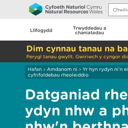
Search:
Trwyddedau a
Llifogydd
chaniatadau
Dim cynnau tanau na ba
Perygl tanau gwyllt. Gwiriwch y cyngor di
Hafan
Amdanom ni
Yr hyn rydyn ni’n 
>
>
cyfrifoldebau rheoleiddio
Datganiad rhe
ydyn nhw a p
nhw'n berthna