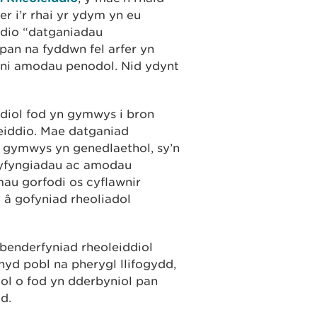
der i’r rhai yr ydym yn eu
ddio “datganiadau
pan na fyddwn fel arfer yn
oni amodau penodol. Nid ydynt
diol fod yn gymwys i bron
eiddio. Mae datganiad
 gymwys yn genedlaethol, sy’n
 cyfyngiadau ac amodau
au gorfodi os cyflawnir
â gofyniad rheoliadol
 benderfyniad rheoleiddiol
hyd pobl na pherygl llifogydd,
ol o fod yn dderbyniol pan
d.