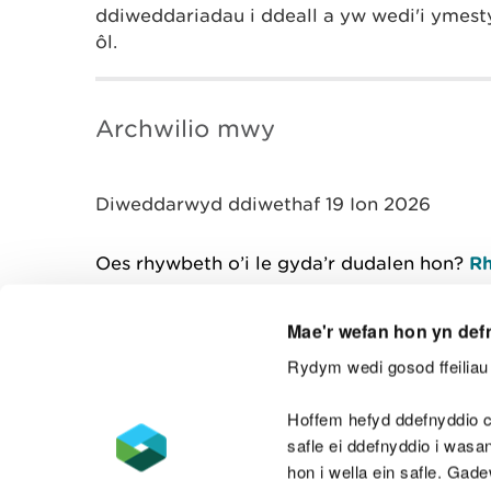
ddiweddariadau i ddeall a yw wedi'i ymesty
ôl.
Archwilio mwy
Diweddarwyd ddiwethaf 19 Ion 2026
Oes rhywbeth o’i le gyda’r dudalen hon?
Rh
Mae'r wefan hon yn def
Rydym wedi gosod ffeiliau 
Cysylltu â ni
Hoffem hefyd ddefnyddio c
safle ei ddefnyddio i was
hon i wella ein safle. Gad