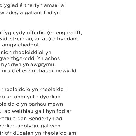
lygiad â therfyn amser a
yw adeg a gallant fod yn
fyg cydymffurfio (er enghraifft,
d, streiciau, ac ati) a byddant
au amgylcheddol;
ion rheoleiddiol yn
gweithgaredd. Yn achos
 y byddwn yn awgrymu
ymru (fel esemptiadau newydd
heoleiddio yn rheolaidd i
bob un ohonynt ddyddiad
oleiddio yn parhau mewn
 ac weithiau gall hyn fod ar
hredu o dan Benderfyniad
yddiad adolygu, gallwch
irio'r dudalen yn rheolaidd am