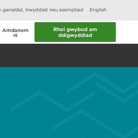
le ganiatâd, trwydded neu esemptiad
English
Rhoi gwybod am
Amdanom
ni
ddigwyddiad