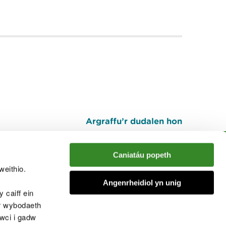
Argraffu’r dudalen hon
I fyny
Caniatáu popeth
weithio.
muno â'r sgwrs
Angenrheidiol yn unig
 caiff ein
’r wybodaeth
cwci i gadw