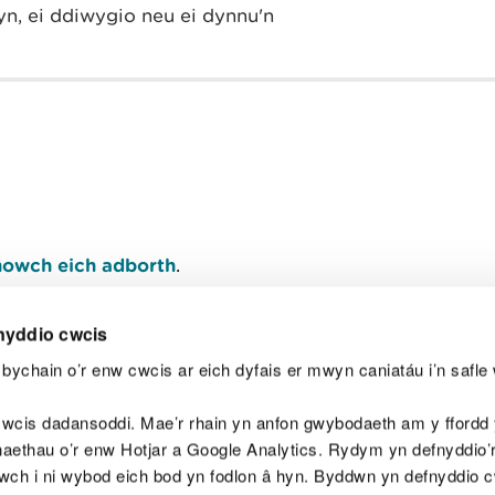
n, ei ddiwygio neu ei dynnu'n
owch eich adborth
.
nyddio cwcis
bychain o’r enw cwcis ar eich dyfais er mwyn caniatáu i’n safle 
Y
wcis dadansoddi. Mae’r rhain yn anfon gwybodaeth am y ffordd y
anaethau o’r enw Hotjar a Google Analytics. Rydym yn defnyddio
ewch i ni wybod eich bod yn fodlon â hyn. Byddwn yn defnyddio 