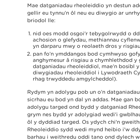
Mae datganiadau rheoleiddio yn destun ado
gellir eu tynnu’n ôl neu eu diwygio ar unrh
briodol lle:
nid oes modd osgoi'r tebygolrwydd o ddif
achosion o glefydau, methiannau cyflenwa
yn darparu mwy o reolaeth dros y risgi
pan fo’n ymddangos bod cymhwyso gofyn
anghymesur â risgiau a chymhlethdod y 
datganiadau rheoleiddiol, mae’n bosibl
diwygiadau rheoleiddiol i Lywodraeth C
rhag trwyddedu amgylcheddol).
Rydym yn adolygu pob un o’n datganiadau r
sicrhau eu bod yn dal yn addas. Mae gan 
adolygu targed ond bydd y datganiad Rhe
grym nes bydd yr adolygiad wedi'i gwblhau,
ôl y dyddiad targed. Os ydych chi'n gweit
Rheoleiddio sydd wedi mynd heibio i'w dd
barhau i weithredu oddi tano ond dylech w