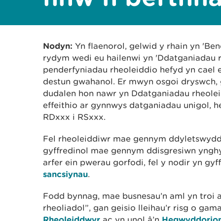
Nodyn:
Yn flaenorol, gelwid y rhain yn 'Be
rydym wedi eu hailenwi yn 'Ddatganiadau r
penderfyniadau rheoleiddio hefyd yn cael
destun gwahanol. Er mwyn osgoi dryswch, 
dudalen hon nawr yn Ddatganiadau rheolei
effeithio ar gynnwys datganiadau unigol, 
RDxxx i RSxxx.
Fel rheoleiddiwr mae gennym ddyletswydd 
gyffredinol mae gennym ddisgresiwn ynghy
arfer ein pwerau gorfodi, fel y nodir yn gyf
sancsiynau
.
Fodd bynnag, mae busnesau’n aml yn troi 
rheoliadol”, gan geisio lleihau’r risg o ga
Rheoleiddwyr
ac yn unol â’n
Hegwyddorion