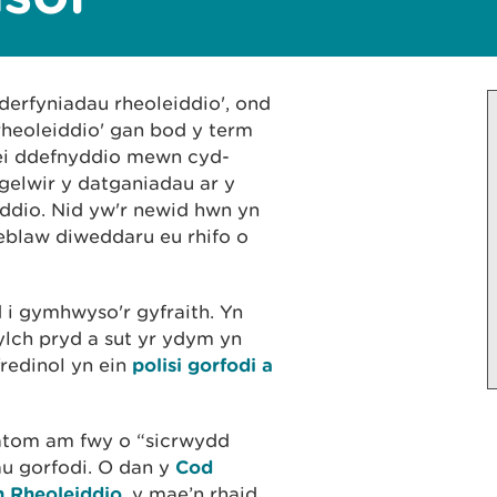
nderfyniadau rheoleiddio', ond
heoleiddio' gan bod y term
 ei ddefnyddio mewn cyd-
gelwir y datganiadau ar y
ddio. Nid yw'r newid hwn yn
heblaw diweddaru eu rhifo o
i gymhwyso'r gyfraith. Yn
lch pryd a sut yr ydym yn
fredinol yn ein
polisi gorfodi a
atom am fwy o “sicrwydd
mau gorfodi. O dan y
Cod
 Rheoleiddio
, y mae’n rhaid