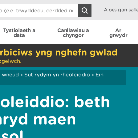
A oes gan saf
Tystiolaeth a
Canllawiau a
Ar
data
chyngor
grwydr
rbiciws yng nghefn gwlad
ogelwch.
ei wneud
Sut rydym yn rheoleiddio
Ein
>
>
oleiddio: beth
hryd maen
sol