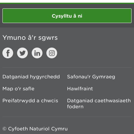
Cysylltu â ni
Ymuno â'r sgwrs
Datganiad hygyrchedd
Safonau'r Gymraeg
Map o'r safle
Hawlfraint
Preifatrwydd a chwcis
Datganiad caethwasiaeth
fodern
© Cyfoeth Naturiol Cymru