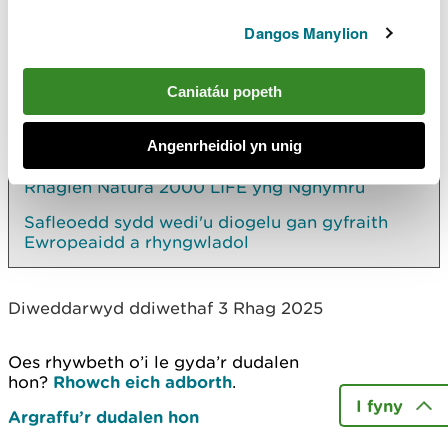
Twyni Dynamig
Dangos Manylion
Gwlypdiroedd Deiniadol
Rhagor
Caniatáu popeth
Yn rhywle arall ar y safle
Angenrheidiol yn unig
Rhaglen Natura 2000 LIFE yng Nghymru
Safleoedd sydd wedi'u diogelu gan gyfraith
Ewropeaidd a rhyngwladol
Diweddarwyd ddiwethaf 3 Rhag 2025
Oes rhywbeth o’i le gyda’r dudalen
hon?
Rhowch eich adborth
.
I fyny
Argraffu’r dudalen hon