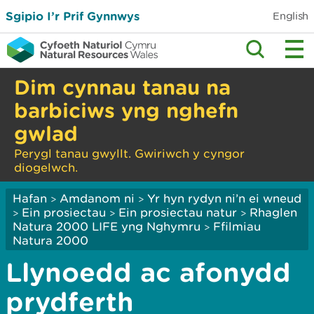
Sgipio I’r Prif Gynnwys
English
Dim cynnau tanau na
barbiciws yng nghefn
gwlad
Perygl tanau gwyllt. Gwiriwch y cyngor
diogelwch.
Hafan
Amdanom ni
Yr hyn rydyn ni’n ei wneud
>
>
Ein prosiectau
Ein prosiectau natur
Rhaglen
>
>
>
Natura 2000 LIFE yng Nghymru
Ffilmiau
>
Natura 2000
Llynoedd ac afonydd
prydferth