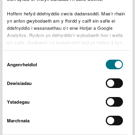
hollbwysig.
Hoffem hefyd ddefnyddio cwcis dadansoddi. Mae’r rhain
yn anfon gwybodaeth am y ffordd y caiff ein safle ei
ddefnyddio i wasanaethau o’r enw Hotjar a Google
Analytics. Rydym yn defnyddio’r wybodaeth hon i wella
ein safle. Gadewch i ni wybod eich bod yn fodlon â hyn.
Byddwn yn defnyddio cwci i gadw eich dewis.
Dewis
Gellir
darllen mwy am ein cwcis
cyn i chi ddewis.
Angenrheidiol
Caniatâd
Dewisiadau
Archwilio mwy
Ystadegau
Yn yr adran hon hefyd
Marchnata
Coetiroedd hynafol