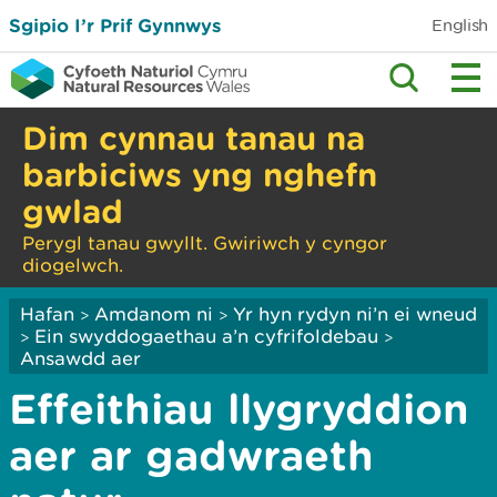
Sgipio I’r Prif Gynnwys
English
Dim cynnau tanau na
barbiciws yng nghefn
gwlad
Perygl tanau gwyllt. Gwiriwch y cyngor
diogelwch.
Hafan
Amdanom ni
Yr hyn rydyn ni’n ei wneud
>
>
Ein swyddogaethau a’n cyfrifoldebau
>
>
Ansawdd aer
Effeithiau llygryddion
aer ar gadwraeth