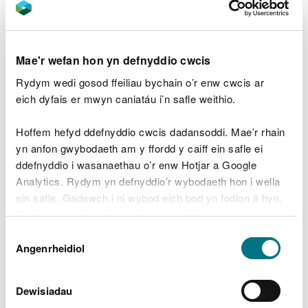
penodedig i'r gosodiad. Caiff amcan o gyfraniad y
broses ac amcan o’r crynodiad amgylcheddol sy'n
deillio o osodiadau rheoleiddiedig eu cymharu
wedyn â throthwyau a fynegwyd fel canrannau o
Mae'r wefan hon yn defnyddio cwcis
Safonau Ansawdd Aer, lefelau critigol a llwythi
Rydym wedi gosod ffeiliau bychain o’r enw cwcis ar
critigol.
eich dyfais er mwyn caniatáu i’n safle weithio.
Safleoedd o bwysigrwydd
Hoffem hefyd ddefnyddio cwcis dadansoddi. Mae’r rhain
rhyngwladol
yn anfon gwybodaeth am y ffordd y caiff ein safle ei
ddefnyddio i wasanaethau o’r enw Hotjar a Google
Mae'r Rheoliadau Gwarchod Cynefinoedd a
Analytics. Rydym yn defnyddio’r wybodaeth hon i wella
Rhywogaethau 2017, a adwaenir hefyd fel y
ein safle. Gadewch i ni wybod eich bod yn fodlon â hyn.
Rheoliadau Cynefinoedd, yn cynnwys safleoedd o
Byddwn yn defnyddio cwci i gadw eich dewis.
bwysigrwydd Ewropeaidd (Ardaloedd Cadwraeth
Dewis
Arbennig ac Ardaloedd Gwarchodaeth Arbennig).
Gellir
darllen mwy am ein cwcis
cyn i chi ddewis.
Angenrheidiol
Caniatâd
Mae'r Rheoliadau Cynefinoedd yn mynnu ein bod
yn sgrinio unrhyw gais am drwydded ar gyfer
Dewisiadau
effeithiau posibl ar integredd ecolegol safle