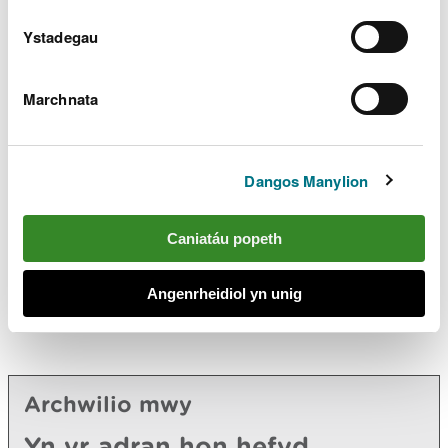
Ewropeaidd ar ei ben ei hun ac wedi'i gyfuno â
ffynonellau perthnasol eraill.
Ystadegau
Safleoedd o bwysigrwydd
Marchnata
cenedlaethol
Mae Deddf Bywyd Gwyllt a Chefn Gwlad 1981 yn
Dangos Manylion
cynnwys Safleoedd o Ddiddordeb Gwyddonol
Arbennig (SSSI). Rhoddwyd rhagor o gyfrifoldebau
Caniatáu popeth
i ni o dan Ddeddf Cefn Gwlad a Hawliau Tramwy
2000. Mae'n ofynnol inni asesu unrhyw gais am
drwydded ar gyfer gosodiad sy'n debygol o
Angenrheidiol yn unig
niweidio Safle o Ddiddordeb Gwyddonol Arbennig.
Archwilio mwy
Yn yr adran hon hefyd