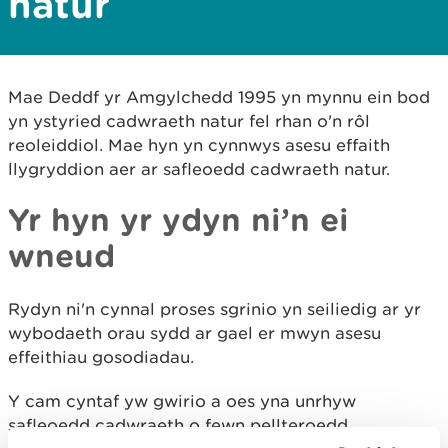
natur
Mae Deddf yr Amgylchedd 1995 yn mynnu ein bod
yn ystyried cadwraeth natur fel rhan o'n rôl
reoleiddiol. Mae hyn yn cynnwys asesu effaith
llygryddion aer ar safleoedd cadwraeth natur.
Yr hyn yr ydyn ni’n ei
wneud
Rydyn ni'n cynnal proses sgrinio yn seiliedig ar yr
wybodaeth orau sydd ar gael er mwyn asesu
effeithiau gosodiadau.
Y cam cyntaf yw gwirio a oes yna unrhyw
safleoedd cadwraeth o fewn pellteroedd