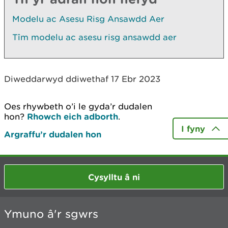
Modelu ac Asesu Risg Ansawdd Aer
Tîm modelu ac asesu risg ansawdd aer
Diweddarwyd ddiwethaf 17 Ebr 2023
Oes rhywbeth o’i le gyda’r dudalen
hon?
Rhowch eich adborth
.
I fyny
Argraffu’r dudalen hon
Cysylltu â ni
Ymuno â'r sgwrs