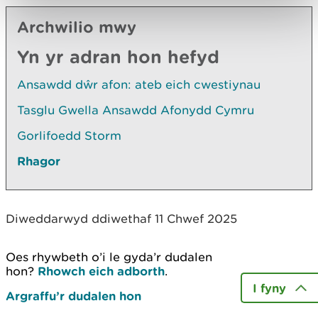
Archwilio mwy
Yn yr adran hon hefyd
Ansawdd dŵr afon: ateb eich cwestiynau
Tasglu Gwella Ansawdd Afonydd Cymru
Gorlifoedd Storm
Rhagor
Diweddarwyd ddiwethaf 11 Chwef 2025
Oes rhywbeth o’i le gyda’r dudalen
hon?
Rhowch eich adborth
.
I fyny
Argraffu’r dudalen hon