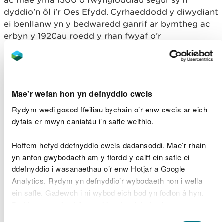
ac mae yma 1300 o fwyngloddiau segur sy’n
dyddio'n ôl i'r Oes Efydd. Cyrhaeddodd y diwydiant
ei benllanw yn y bedwaredd ganrif ar bymtheg ac
erbyn y 1920au roedd y rhan fwyaf o’r
mwyngloddio wedi dod i ben. Ond mae
gollyngiadau o weithfeydd tanddaearol a
thrwytholchi neu erydiad metelau o domenni rwbel
yn dal i fod yn ffynonellau sylweddol o lygredd dŵr.
Mae'r wefan hon yn defnyddio cwcis
Mae dros 500 tunnell o fetelau fel sinc, plwm,
Rydym wedi gosod ffeiliau bychain o’r enw cwcis ar eich
cadmiwm a haearn yn mynd i afonydd Cymru o
dyfais er mwyn caniatáu i’n safle weithio.
fwyngloddiau segur bob blwyddyn; sy’n achosi i 6%
ohonynt (tua 700km), fethu â chyflawni statws
Hoffem hefyd ddefnyddio cwcis dadansoddi. Mae’r rhain
cemegol neu ecolegol da. Mae'r llygredd yn
yn anfon gwybodaeth am y ffordd y caiff ein safle ei
niweidio ecoleg yr afon; gan leihau poblogaethau
ddefnyddio i wasanaethau o’r enw Hotjar a Google
pysgod a’r amrywiaeth o ran infertebratau.
Analytics. Rydym yn defnyddio’r wybodaeth hon i wella
ein safle. Gadewch i ni wybod eich bod yn fodlon â hyn.
Gyda chyllid gan Lywodraeth Cymru, mae Cyfoeth
Byddwn yn defnyddio cwci i gadw eich dewis.
Naturiol Cymru yn gweithio gyda’r
Awdurdod
Dewis
Adfer Safleoedd Mwyngloddio