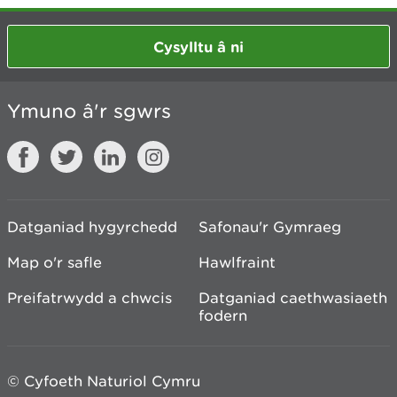
Cysylltu â ni
Ymuno â'r sgwrs
Datganiad hygyrchedd
Safonau'r Gymraeg
Map o'r safle
Hawlfraint
Preifatrwydd a chwcis
Datganiad caethwasiaeth
fodern
© Cyfoeth Naturiol Cymru