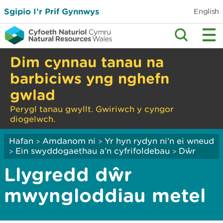
Sgipio I’r Prif Gynnwys
English
Dim cynnau tanau na
barbiciws yng nghefn
gwlad
Perygl tanau gwyllt. Gwiriwch y cyngor
diogelwch.
Hafan
Amdanom ni
Yr hyn rydyn ni’n ei wneud
>
>
Ein swyddogaethau a’n cyfrifoldebau
Dŵr
>
>
Llygredd dŵr
mwyngloddiau metel