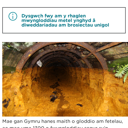
Dysgwch fwy am y rhaglen
mwyngloddiau metel ynghyd â
diweddariadau am brosiectau unigol
Mae gan Gymru hanes maith o gloddio am fetelau,