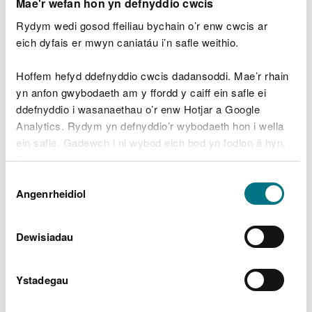
Mae'r wefan hon yn defnyddio cwcis
Rydym wedi gosod ffeiliau bychain o’r enw cwcis ar
eich dyfais er mwyn caniatáu i’n safle weithio.
Adeiladu gwydnwch
Hoffem hefyd ddefnyddio cwcis dadansoddi. Mae’r rhain
yn anfon gwybodaeth am y ffordd y caiff ein safle ei
ecosystemau morol
ddefnyddio i wasanaethau o’r enw Hotjar a Google
Analytics. Rydym yn defnyddio’r wybodaeth hon i wella
Mae'r thema yma yn edrych ar amgylchedd morol
ein safle. Gadewch i ni wybod eich bod yn fodlon â hyn.
o amgylch Cymru a sut y gallwn adeiladu
gwydnwch ein hecosystemau moro.
Byddwn yn defnyddio cwci i gadw eich dewis.
Dewis
Gellir
darllen mwy am ein cwcis
cyn i chi ddewis.
Angenrheidiol
Caniatâd
Dewisiadau
Ystadegau