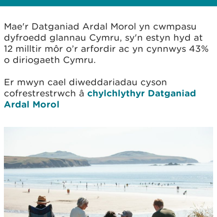
Mae'r Datganiad Ardal Morol ​yn cwmpasu
dyfroedd glannau Cymru, sy'n estyn hyd at
12 milltir môr o’r arfordir ac yn cynnwys 43%
o diriogaeth Cymru.
Er mwyn cael diweddariadau cyson
cofrestrestrwch â
chylchlythyr Datganiad
Ardal Morol