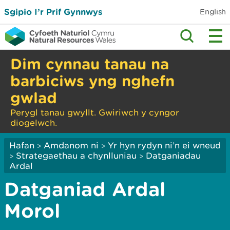
Sgipio I’r Prif Gynnwys
English
Dim cynnau tanau na
barbiciws yng nghefn
gwlad
Perygl tanau gwyllt. Gwiriwch y cyngor
diogelwch.
Hafan
Amdanom ni
Yr hyn rydyn ni’n ei wneud
>
>
Strategaethau a chynlluniau
Datganiadau
>
>
Ardal
Datganiad Ardal
Morol