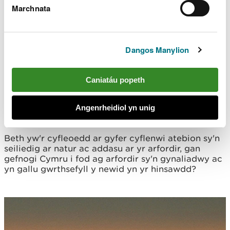
Marchnata
Dangos Manylion
Atebion sy'n seiliedig ar
Caniatáu popeth
natur ac addasu ar yr
Angenrheidiol yn unig
arfordir
Beth yw'r cyfleoedd ar gyfer cyflenwi atebion sy'n
seiliedig ar natur ac addasu ar yr arfordir, gan
gefnogi Cymru i fod ag arfordir sy'n gynaliadwy ac
yn gallu gwrthsefyll y newid yn yr hinsawdd?