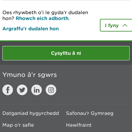
Oes rhywbeth o’i le gyda’r dudalen
hon?
Rhowch eich adborth
.
I fyny
Argraffu’r dudalen hon
Cysylltu â ni
Ymuno â'r sgwrs
Datganiad hygyrchedd
Safonau'r Gymraeg
Map o'r safle
Hawlfraint