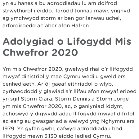
yn eu hanes a bu adroddiadau lu am ddifrod
strwythurol i eiddo. Tarodd tonnau mawr, ynghyd
ag ymchwydd storm ar ben gorllanwau uchel,
arfordiroedd ac aber afon Hafren.
Adolygiad o Lifogydd Mis
Chwefror 2020
Ym mis Chwefror 2020, gwelwyd rhai o’r llifogydd
mwyaf dinistriol y mae Cymru wedi’u gweld ers
cenhedlaeth. Ar ôl gaeaf eithriadol o wlyb,
cyrhaeddodd y glawiad a'r llifau afon mwyaf erioed
yn sgil Storm Ciara, Storm Dennis a Storm Jorge
ym mis Chwefror 2020, ac, o ganlyniad iddynt,
achoswyd y digwyddiadau llifogydd mwyaf difrifol
ac eang eu gwasgariad a welwyd yng Nghymru ers
1979. Yn gyfan gwbl, cafwyd adroddiadau bod
llifogydd mewn 3,130 eiddo ledled Cymru.