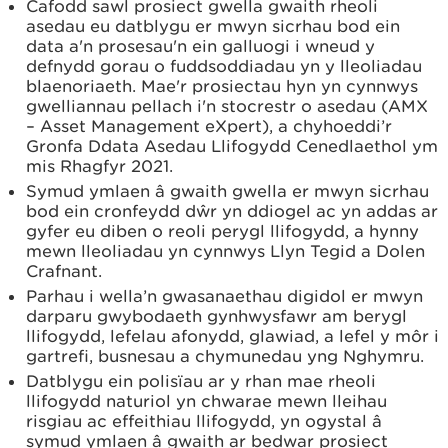
Cafodd sawl prosiect gwella gwaith rheoli
asedau eu datblygu er mwyn sicrhau bod ein
data a'n prosesau'n ein galluogi i wneud y
defnydd gorau o fuddsoddiadau yn y lleoliadau
blaenoriaeth. Mae'r prosiectau hyn yn cynnwys
gwelliannau pellach i'n stocrestr o asedau (AMX
– Asset Management eXpert), a chyhoeddi’r
Gronfa Ddata Asedau Llifogydd Cenedlaethol ym
mis Rhagfyr 2021.
Symud ymlaen â gwaith gwella er mwyn sicrhau
bod ein cronfeydd dŵr yn ddiogel ac yn addas ar
gyfer eu diben o reoli perygl llifogydd, a hynny
mewn lleoliadau yn cynnwys Llyn Tegid a Dolen
Crafnant.
Parhau i wella’n gwasanaethau digidol er mwyn
darparu gwybodaeth gynhwysfawr am berygl
llifogydd, lefelau afonydd, glawiad, a lefel y môr i
gartrefi, busnesau a chymunedau yng Nghymru.
Datblygu ein polisïau ar y rhan mae rheoli
llifogydd naturiol yn chwarae mewn lleihau
risgiau ac effeithiau llifogydd, yn ogystal â
symud ymlaen â gwaith ar bedwar prosiect