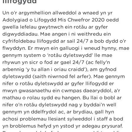
llifogydd
Un o’r argymhellion allweddol a wnaed yn yr
Adolygiad o Lifogydd Mis Chwefror 2020 oedd
gwella lefelau gwytnwch ein rotâu ar gyfer
digwyddiadau. Mae angen i ni weithredu ein
cyfrifoldebau llifogydd ar sail 24/7 a bob dydd o’r
flwyddyn. Er mwyn ein galluogi i wneud hynny, mae
gennym system o ‘rotâu dyletswydd’ lle mae
rhywun yn sicr o fod ar gael 24/7 (ac felly'n
arbennig ‘y tu allan i oriau craidd’), am gyfnod
dyletswydd (saith niwrnod fel arfer). Mae gennym
nifer o rotâu dyletswydd ar gyfer llifogydd er
mwyn gwasanaethu ein cwmpas daearyddol, a'r
mathau o rolau sydd eu hangen. Bu llai o bobl ar
nifer o’n rotâu dyletswydd nag y byddai’n well
gennym yn ddelfrydol ac, ar brydiau, gall hyn
achosi problemau llesiant sylweddol i staff a bod
yn broblemus hefyd yn ystod yr adegau prysuraf.