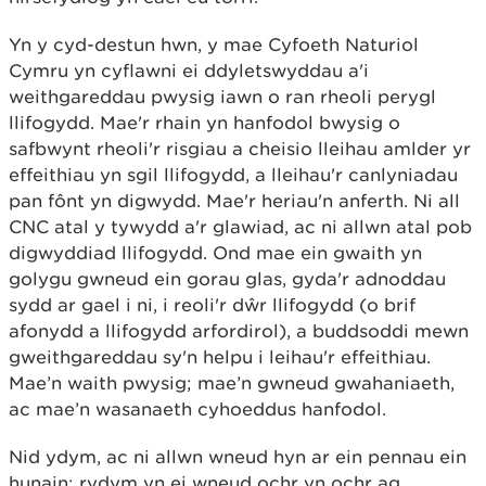
Yn y cyd-destun hwn, y mae Cyfoeth Naturiol
Cymru yn cyflawni ei ddyletswyddau a'i
weithgareddau pwysig iawn o ran rheoli perygl
llifogydd. Mae'r rhain yn hanfodol bwysig o
safbwynt rheoli'r risgiau a cheisio lleihau amlder yr
effeithiau yn sgil llifogydd, a lleihau'r canlyniadau
pan fônt yn digwydd. Mae'r heriau'n anferth. Ni all
CNC atal y tywydd a'r glawiad, ac ni allwn atal pob
digwyddiad llifogydd. Ond mae ein gwaith yn
golygu gwneud ein gorau glas, gyda'r adnoddau
sydd ar gael i ni, i reoli'r dŵr llifogydd (o brif
afonydd a llifogydd arfordirol), a buddsoddi mewn
gweithgareddau sy'n helpu i leihau'r effeithiau.
Mae’n waith pwysig; mae’n gwneud gwahaniaeth,
ac mae’n wasanaeth cyhoeddus hanfodol.
Nid ydym, ac ni allwn wneud hyn ar ein pennau ein
hunain; rydym yn ei wneud ochr yn ochr ag