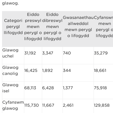
glawog.
Eiddo
Eiddo
Gwasanaethau
Cyfansw
Categori
preswyl
dibreswyl
allweddol
mewn
perygl
mewn
mewn
mewn perygl
perygl 
llifogydd
perygl o
perygl o
o lifogydd
lifogyd
lifogydd
lifogydd
Glawog
31,192
3,347
740
35,279
uchel
Glawog
16,425
1,892
344
18,661
canolig
Glawog
68,113
6,428
1,377
75,918
isel
Cyfanswm
115,730
11,667
2,461
129,858
glawog