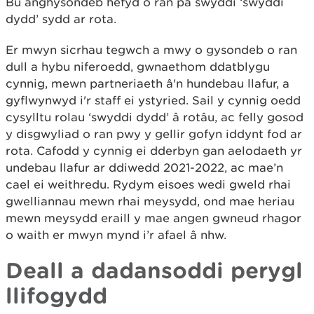
Bu anghysondeb hefyd o ran pa swyddi ‘swyddi
dydd’ sydd ar rota.
Er mwyn sicrhau tegwch a mwy o gysondeb o ran
dull a hybu niferoedd, gwnaethom ddatblygu
cynnig, mewn partneriaeth â'n hundebau llafur, a
gyflwynwyd i'r staff ei ystyried. Sail y cynnig oedd
cysylltu rolau ‘swyddi dydd’ â rotâu, ac felly gosod
y disgwyliad o ran pwy y gellir gofyn iddynt fod ar
rota. Cafodd y cynnig ei dderbyn gan aelodaeth yr
undebau llafur ar ddiwedd 2021-2022, ac mae’n
cael ei weithredu. Rydym eisoes wedi gweld rhai
gwelliannau mewn rhai meysydd, ond mae heriau
mewn meysydd eraill y mae angen gwneud rhagor
o waith er mwyn mynd i’r afael â nhw.
Deall a dadansoddi perygl
llifogydd