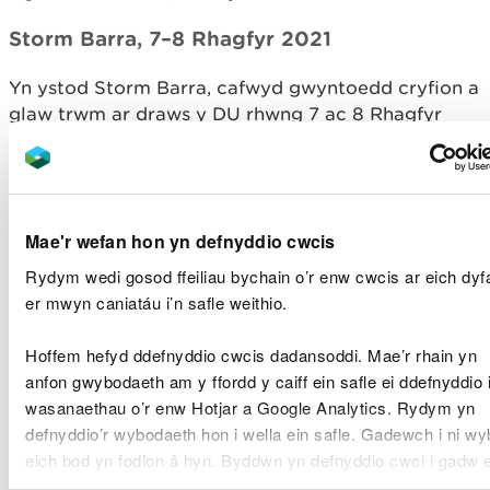
Storm Barra, 7–8 Rhagfyr 2021
Yn ystod Storm Barra, cafwyd gwyntoedd cryfion a
glaw trwm ar draws y DU rhwng 7 ac 8 Rhagfyr
2021. Cofnodwyd gwyntoedd o 69 i 81mya mewn
lleoliadau arfordirol agored a chofnodwyd yr
hyrddiad uchaf - 86mya - yn Aberdaron, Gwynedd.
Cyhoeddwyd cyfanswm o 18 o rybuddion llifogydd
Mae'r wefan hon yn defnyddio cwcis
gennym ar draws Canolbarth a De-orllewin Cymru.
Tarodd tonnau mawr arfordiroedd agored, a bu
Rydym wedi gosod ffeiliau bychain o’r enw cwcis ar eich dyf
difrod nodedig ar bromenâd Aberystwyth.
er mwyn caniatáu i’n safle weithio.
Storm Dudley, Storm Eunice a Storm
Hoffem hefyd ddefnyddio cwcis dadansoddi. Mae’r rhain yn
Franklin, 16 –21 Chwefror 2022
anfon gwybodaeth am y ffordd y caiff ein safle ei ddefnyddio 
wasanaethau o’r enw Hotjar a Google Analytics. Rydym yn
Effeithiodd tair storm a enwyd ar y DU o fewn
defnyddio’r wybodaeth hon i wella ein safle. Gadewch i ni w
cyfnod o wythnos, a chyhoeddodd y Swyddfa
eich bod yn fodlon â hyn. Byddwn yn defnyddio cwci i gadw 
Dywydd ddau rybudd coch prin am wynt ar gyfer
dewis.