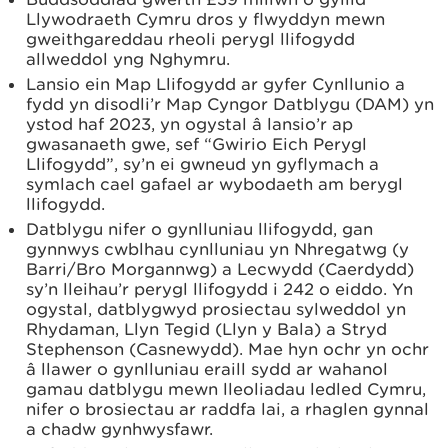
Llywodraeth Cymru dros y flwyddyn mewn
gweithgareddau rheoli perygl llifogydd
allweddol yng Nghymru.
Lansio ein Map Llifogydd ar gyfer Cynllunio a
fydd yn disodli’r Map Cyngor Datblygu (DAM) yn
ystod haf 2023, yn ogystal â lansio’r ap
gwasanaeth gwe, sef “Gwirio Eich Perygl
Llifogydd”, sy’n ei gwneud yn gyflymach a
symlach cael gafael ar wybodaeth am berygl
llifogydd.
Datblygu nifer o gynlluniau llifogydd, gan
gynnwys cwblhau cynlluniau yn Nhregatwg (y
Barri/Bro Morgannwg) a Lecwydd (Caerdydd)
sy’n lleihau’r perygl llifogydd i 242 o eiddo. Yn
ogystal, datblygwyd prosiectau sylweddol yn
Rhydaman, Llyn Tegid (Llyn y Bala) a Stryd
Stephenson (Casnewydd). Mae hyn ochr yn ochr
â llawer o gynlluniau eraill sydd ar wahanol
gamau datblygu mewn lleoliadau ledled Cymru,
nifer o brosiectau ar raddfa lai, a rhaglen gynnal
a chadw gynhwysfawr.