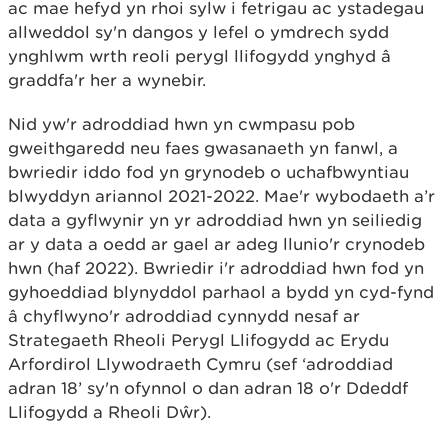
ac mae hefyd yn rhoi sylw i fetrigau ac ystadegau
allweddol sy'n dangos y lefel o ymdrech sydd
ynghlwm wrth reoli perygl llifogydd ynghyd â
graddfa'r her a wynebir.
Nid yw'r adroddiad hwn yn cwmpasu pob
gweithgaredd neu faes gwasanaeth yn fanwl, a
bwriedir iddo fod yn grynodeb o uchafbwyntiau
blwyddyn ariannol 2021-2022. Mae'r wybodaeth a’r
data a gyflwynir yn yr adroddiad hwn yn seiliedig
ar y data a oedd ar gael ar adeg llunio'r crynodeb
hwn (haf 2022). Bwriedir i'r adroddiad hwn fod yn
gyhoeddiad blynyddol parhaol a bydd yn cyd-fynd
â chyflwyno'r adroddiad cynnydd nesaf ar
Strategaeth Rheoli Perygl Llifogydd ac Erydu
Arfordirol Llywodraeth Cymru (sef ‘adroddiad
adran 18’ sy'n ofynnol o dan adran 18 o'r Ddeddf
Llifogydd a Rheoli Dŵr).