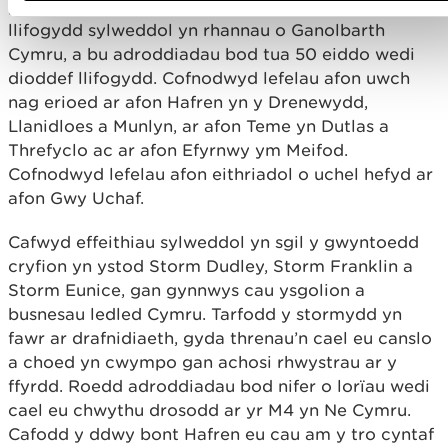
parhaus yn ystod y stormydd olynol, cafwyd
llifogydd sylweddol yn rhannau o Ganolbarth
Cymru, a bu adroddiadau bod tua 50 eiddo wedi
dioddef llifogydd. Cofnodwyd lefelau afon uwch
nag erioed ar afon Hafren yn y Drenewydd,
Llanidloes a Munlyn, ar afon Teme yn Dutlas a
Threfyclo ac ar afon Efyrnwy ym Meifod.
Cofnodwyd lefelau afon eithriadol o uchel hefyd ar
afon Gwy Uchaf.
Cafwyd effeithiau sylweddol yn sgil y gwyntoedd
cryfion yn ystod Storm Dudley, Storm Franklin a
Storm Eunice, gan gynnwys cau ysgolion a
busnesau ledled Cymru. Tarfodd y stormydd yn
fawr ar drafnidiaeth, gyda threnau’n cael eu canslo
a choed yn cwympo gan achosi rhwystrau ar y
ffyrdd. Roedd adroddiadau bod nifer o lorïau wedi
cael eu chwythu drosodd ar yr M4 yn Ne Cymru.
Cafodd y ddwy bont Hafren eu cau am y tro cyntaf