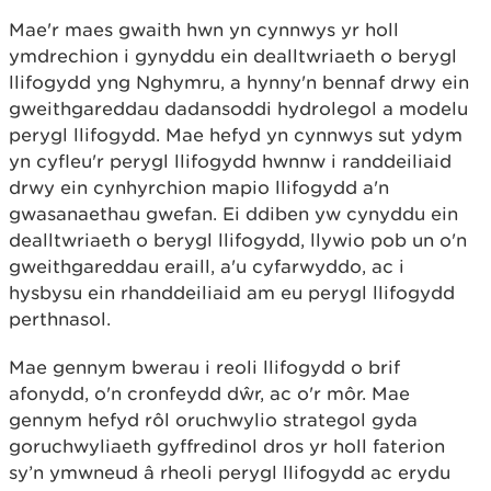
Mae'r maes gwaith hwn yn cynnwys yr holl
ymdrechion i gynyddu ein dealltwriaeth o berygl
llifogydd yng Nghymru, a hynny'n bennaf drwy ein
gweithgareddau dadansoddi hydrolegol a modelu
perygl llifogydd. Mae hefyd yn cynnwys sut ydym
yn cyfleu'r perygl llifogydd hwnnw i randdeiliaid
drwy ein cynhyrchion mapio llifogydd a'n
gwasanaethau gwefan. Ei ddiben yw cynyddu ein
dealltwriaeth o berygl llifogydd, llywio pob un o'n
gweithgareddau eraill, a'u cyfarwyddo, ac i
hysbysu ein rhanddeiliaid am eu perygl llifogydd
perthnasol.
Mae gennym bwerau i reoli llifogydd o brif
afonydd, o'n cronfeydd dŵr, ac o'r môr. Mae
gennym hefyd rôl oruchwylio strategol gyda
goruchwyliaeth gyffredinol dros yr holl faterion
sy’n ymwneud â rheoli perygl llifogydd ac erydu