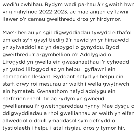
wedi’u cwblhau. Rydym wedi parhau â'r gwaith hwn
yng nghyfnod 2022-2023, ac mae angen cyflawni
llawer o’r camau gweithredu dros yr hirdymor.
Mae'r heriau yn sgil digwyddiadau tywydd eithafol
amlach sy'n gysylltiedig â’r newid yn yr hinsawdd
yn sylweddol ac yn debygol o gynyddu. Bydd
gweithredu’r argymhellion o’r Adolygiad o
Lifogydd yn gwella ein gwasanaethau i’r cyhoedd
yn ystod llifogydd ac yn helpu i gyflawni ein
hamcanion llesiant. Byddant hefyd yn helpu ein
staff, drwy roi mesurau ar waith i wella gwytnwch
ein hymateb. Gwnaethom hefyd adolygu ein
harferion rheoli tir ac rydym yn gwneud
gwelliannau i’r gweithgareddau hynny. Mae dysgu o
ddigwyddiadau a rhoi gwelliannau ar waith yn elfen
allweddol o ddull ymaddasol sy'n defnyddio
tystiolaeth i helpu i atal risgiau dros y tymor hir.