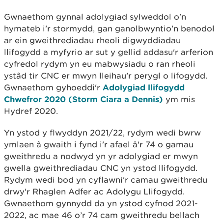
Gwnaethom gynnal adolygiad sylweddol o'n
hymateb i'r stormydd, gan ganolbwyntio'n benodol
ar ein gweithrediadau rheoli digwyddiadau
llifogydd a myfyrio ar sut y gellid addasu'r arferion
cyfredol rydym yn eu mabwysiadu o ran rheoli
ystâd tir CNC er mwyn lleihau’r perygl o lifogydd.
Gwnaethom gyhoeddi'r
Adolygiad llifogydd
Chwefror 2020 (Storm Ciara a Dennis)
ym mis
Hydref 2020.
Yn ystod y flwyddyn 2021/22, rydym wedi bwrw
ymlaen â gwaith i fynd i'r afael â'r 74 o gamau
gweithredu a nodwyd yn yr adolygiad er mwyn
gwella gweithrediadau CNC yn ystod llifogydd.
Rydym wedi bod yn cyflawni'r camau gweithredu
drwy'r Rhaglen Adfer ac Adolygu Llifogydd.
Gwnaethom gynnydd da yn ystod cyfnod 2021-
2022, ac mae 46 o’r 74 cam gweithredu bellach