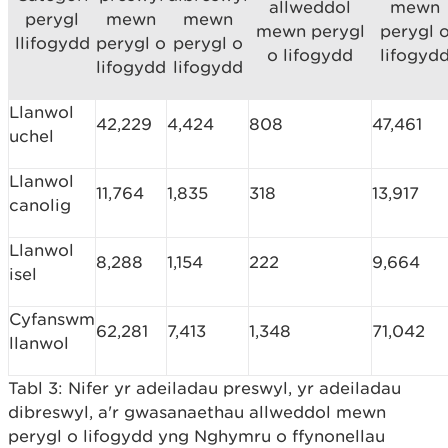
allweddol
mewn
perygl
mewn
mewn
mewn perygl
perygl 
llifogydd
perygl o
perygl o
o lifogydd
lifogyd
lifogydd
lifogydd
Llanwol
42,229
4,424
808
47,461
uchel
Llanwol
11,764
1,835
318
13,917
canolig
Llanwol
8,288
1,154
222
9,664
isel
Cyfanswm
62,281
7,413
1,348
71,042
llanwol
Tabl 3: Nifer yr adeiladau preswyl, yr adeiladau
dibreswyl, a'r gwasanaethau allweddol mewn
perygl o lifogydd yng Nghymru o ffynonellau