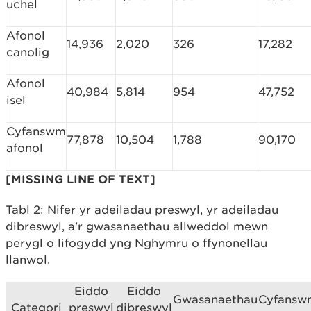
uchel
Afonol
14,936
2,020
326
17,282
canolig
Afonol
40,984
5,814
954
47,752
isel
Cyfanswm
77,878
10,504
1,788
90,170
afonol
[MISSING LINE OF TEXT]
Tabl 2: Nifer yr adeiladau preswyl, yr adeiladau
dibreswyl, a'r gwasanaethau allweddol mewn
perygl o lifogydd yng Nghymru o ffynonellau
llanwol.
Eiddo
Eiddo
Gwasanaethau
Cyfansw
Categori
preswyl
dibreswyl