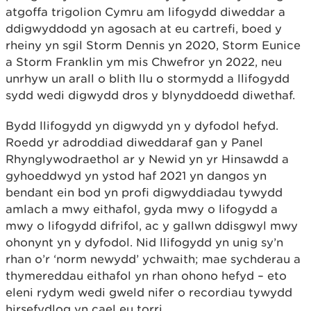
atgoffa trigolion Cymru am lifogydd diweddar a
ddigwyddodd yn agosach at eu cartrefi, boed y
rheiny yn sgil Storm Dennis yn 2020, Storm Eunice
a Storm Franklin ym mis Chwefror yn 2022, neu
unrhyw un arall o blith llu o stormydd a llifogydd
sydd wedi digwydd dros y blynyddoedd diwethaf.
Bydd llifogydd yn digwydd yn y dyfodol hefyd.
Roedd yr adroddiad diweddaraf gan y Panel
Rhynglywodraethol ar y Newid yn yr Hinsawdd a
gyhoeddwyd yn ystod haf 2021 yn dangos yn
bendant ein bod yn profi digwyddiadau tywydd
amlach a mwy eithafol, gyda mwy o lifogydd a
mwy o lifogydd difrifol, ac y gallwn ddisgwyl mwy
ohonynt yn y dyfodol. Nid llifogydd yn unig sy’n
rhan o’r ‘norm newydd’ ychwaith; mae sychderau a
thymereddau eithafol yn rhan ohono hefyd – eto
eleni rydym wedi gweld nifer o recordiau tywydd
hirsefydlog yn cael eu torri.