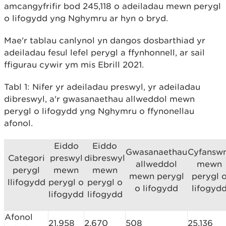
amcangyfrifir bod 245,118 o adeiladau mewn perygl
o lifogydd yng Nghymru ar hyn o bryd.
Mae'r tablau canlynol yn dangos dosbarthiad yr
adeiladau fesul lefel perygl a ffynhonnell, ar sail
ffigurau cywir ym mis Ebrill 2021.
Tabl 1: Nifer yr adeiladau preswyl, yr adeiladau
dibreswyl, a'r gwasanaethau allweddol mewn
perygl o lifogydd yng Nghymru o ffynonellau
afonol.
Eiddo
Eiddo
Gwasanaethau
Cyfansw
Categori
preswyl
dibreswyl
allweddol
mewn
perygl
mewn
mewn
mewn perygl
perygl 
llifogydd
perygl o
perygl o
o lifogydd
lifogyd
lifogydd
lifogydd
Afonol
21,958
2,670
508
25,136