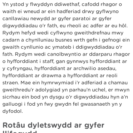
Yn ystod y flwyddyn ddiwethaf, cafodd rhagor o
waith ei wneud ar ein hadferiad drwy gyflwyno
canllawiau newydd ar gyfer paratoi ar gyfer
digwyddiadau o'r fath, eu rheoli ac adfer ar eu hôl.
Rydym hefyd wedi cyflwyno gweithdrefnau mwy
cadarn a chynlluniau busnes wrth gefn i gefnogi ein
gwaith cynllunio ac ymateb i ddigwyddiadau o'r
fath. Rydym wedi canolbwyntio ar ddarparu rhagor
o hyfforddiant i staff, gan gynnwys hyfforddiant ar
y cyfryngau, hyfforddiant ar archwilio asedau,
hyfforddiant ar drawma a hyfforddiant ar reoli
straen. Mae ein hymrwymiad i’r adferiad a chamau
gweithredu’r adolygiad yn parhau’n uchel, er mwyn
sicrhau ein bod yn dysgu o’r digwyddiadau hyn a’n
galluogi i fod yn fwy gwydn fel gwasanaeth yn y
dyfodol.
Rotâu dyletswydd ar gyfer