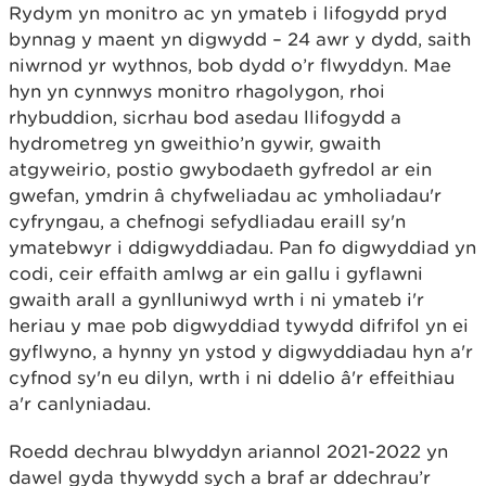
Rydym yn monitro ac yn ymateb i lifogydd pryd
bynnag y maent yn digwydd – 24 awr y dydd, saith
niwrnod yr wythnos, bob dydd o’r flwyddyn. Mae
hyn yn cynnwys monitro rhagolygon, rhoi
rhybuddion, sicrhau bod asedau llifogydd a
hydrometreg yn gweithio’n gywir, gwaith
atgyweirio, postio gwybodaeth gyfredol ar ein
gwefan, ymdrin â chyfweliadau ac ymholiadau'r
cyfryngau, a chefnogi sefydliadau eraill sy'n
ymatebwyr i ddigwyddiadau. Pan fo digwyddiad yn
codi, ceir effaith amlwg ar ein gallu i gyflawni
gwaith arall a gynlluniwyd wrth i ni ymateb i'r
heriau y mae pob digwyddiad tywydd difrifol yn ei
gyflwyno, a hynny yn ystod y digwyddiadau hyn a'r
cyfnod sy'n eu dilyn, wrth i ni ddelio â'r effeithiau
a'r canlyniadau.
Roedd dechrau blwyddyn ariannol 2021-2022 yn
dawel gyda thywydd sych a braf ar ddechrau’r