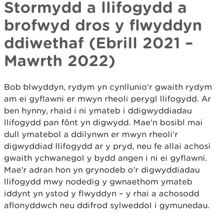
Stormydd a llifogydd a
brofwyd dros y flwyddyn
ddiwethaf (Ebrill 2021 –
Mawrth 2022)
Bob blwyddyn, rydym yn cynllunio'r gwaith rydym
am ei gyflawni er mwyn rheoli perygl llifogydd. Ar
ben hynny, rhaid i ni ymateb i ddigwyddiadau
llifogydd pan fônt yn digwydd. Mae'n bosibl mai
dull ymatebol a ddilynwn er mwyn rheoli'r
digwyddiad llifogydd ar y pryd, neu fe allai achosi
gwaith ychwanegol y bydd angen i ni ei gyflawni.
Mae'r adran hon yn grynodeb o'r digwyddiadau
llifogydd mwy nodedig y gwnaethom ymateb
iddynt yn ystod y flwyddyn – y rhai a achosodd
aflonyddwch neu ddifrod sylweddol i gymunedau.