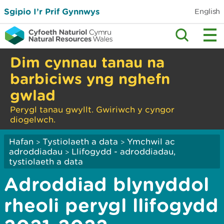
Sgipio I’r Prif Gynnwys
English
Dim cynnau tanau na
barbiciws yng nghefn
gwlad
Perygl tanau gwyllt. Gwiriwch y cyngor
diogelwch.
Hafan
Tystiolaeth a data
Ymchwil ac
>
>
adroddiadau
Llifogydd - adroddiadau,
>
tystiolaeth a data
Adroddiad blynyddol
rheoli perygl llifogydd