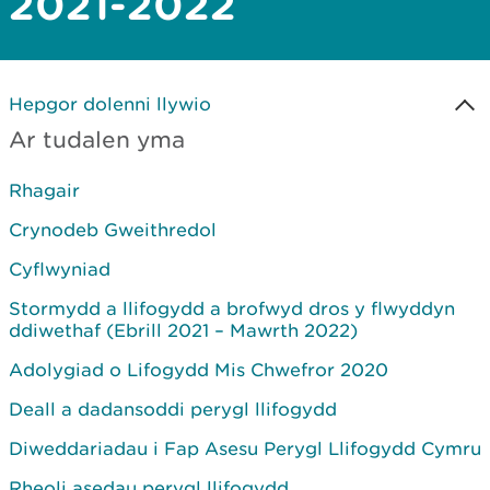
2021-2022
Hepgor dolenni llywio
Ar tudalen yma
Rhagair
Crynodeb Gweithredol
Cyflwyniad
Stormydd a llifogydd a brofwyd dros y flwyddyn
ddiwethaf (Ebrill 2021 – Mawrth 2022)
Adolygiad o Lifogydd Mis Chwefror 2020
Deall a dadansoddi perygl llifogydd
Diweddariadau i Fap Asesu Perygl Llifogydd Cymru
Rheoli asedau perygl llifogydd