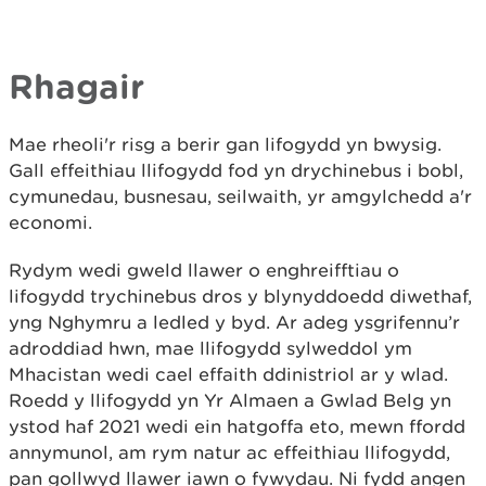
Rhagair
Mae rheoli'r risg a berir gan lifogydd yn bwysig.
Gall effeithiau llifogydd fod yn drychinebus i bobl,
cymunedau, busnesau, seilwaith, yr amgylchedd a'r
economi.
Rydym wedi gweld llawer o enghreifftiau o
lifogydd trychinebus dros y blynyddoedd diwethaf,
yng Nghymru a ledled y byd. Ar adeg ysgrifennu’r
adroddiad hwn, mae llifogydd sylweddol ym
Mhacistan wedi cael effaith ddinistriol ar y wlad.
Roedd y llifogydd yn Yr Almaen a Gwlad Belg yn
ystod haf 2021 wedi ein hatgoffa eto, mewn ffordd
annymunol, am rym natur ac effeithiau llifogydd,
pan gollwyd llawer iawn o fywydau. Ni fydd angen