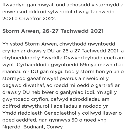
flwyddyn, gan mwyaf, ond achosodd y stormydd a
enwir isod ddifrod sylweddol rhwng Tachwedd
2021 a Chwefror 2022.
Storm Arwen, 26-27 Tachwedd 2021
Yn ystod Storm Arwen, chwythodd gwyntoedd
cryfion ar draws y DU ar 26 a 27 Tachwedd 2021, a
chyhoeddodd y Swyddfa Dywydd rybudd coch am
wynt. Cyrhaeddodd gwyntoedd 69mya mewn rhai
rhannau o’r DU gan olygu bod y storm hon yn un o
stormydd gaeaf mwyaf pwerus a niweidiol y
degawd diwethaf, ac roedd miloedd o gartrefi ar
draws y DU heb bŵer o ganlyniad iddi. Yn sgil y
gwyntoedd cryfion, cafwyd adroddiadau am
ddifrod strwythurol i adeiladau a nododd yr
Ymddiriedolaeth Genedlaethol y collwyd llawer o
goed aeddfed, gan gynnwys 50 o goed yng
Ngerddi Bodnant, Conwy.