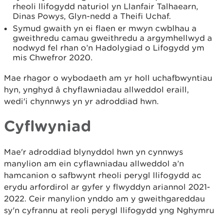
rheoli llifogydd naturiol yn Llanfair Talhaearn,
Dinas Powys, Glyn-nedd a Theifi Uchaf.
Symud gwaith yn ei flaen er mwyn cwblhau a
gweithredu camau gweithredu a argymhellwyd a
nodwyd fel rhan o’n Hadolygiad o Lifogydd ym
mis Chwefror 2020.
Mae rhagor o wybodaeth am yr holl uchafbwyntiau
hyn, ynghyd â chyflawniadau allweddol eraill,
wedi'i chynnwys yn yr adroddiad hwn.
Cyflwyniad
Mae'r adroddiad blynyddol hwn yn cynnwys
manylion am ein cyflawniadau allweddol a’n
hamcanion o safbwynt rheoli perygl llifogydd ac
erydu arfordirol ar gyfer y flwyddyn ariannol 2021-
2022. Ceir manylion ynddo am y gweithgareddau
sy'n cyfrannu at reoli perygl llifogydd yng Nghymru