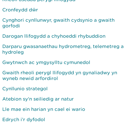
Cronfeydd dŵr
Cynghori cynllunwyr, gwaith cydsynio a gwaith
gorfodi
Darogan llifogydd a chyhoeddi rhybuddion
Darparu gwasanaethau hydrometreg, telemetreg a
hydroleg
Gwytnwch ac ymgysylltu cymunedol
Gwaith rheoli perygl llifogydd yn gynaliadwy yn
wyneb newid arfordirol
Cynllunio strategol
Atebion sy'n seiliedig ar natur
Lle mae ein harian yn cael ei wario
Edrych i’r dyfodol