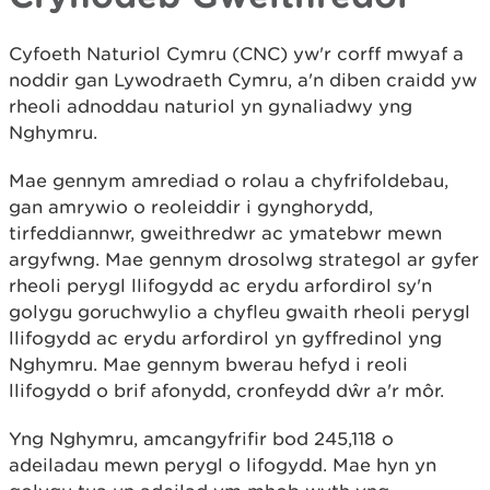
Cyfoeth Naturiol Cymru (CNC) yw'r corff mwyaf a
noddir gan Lywodraeth Cymru, a'n diben craidd yw
rheoli adnoddau naturiol yn gynaliadwy yng
Nghymru.
Mae gennym amrediad o rolau a chyfrifoldebau,
gan amrywio o reoleiddir i gynghorydd,
tirfeddiannwr, gweithredwr ac ymatebwr mewn
argyfwng. Mae gennym drosolwg strategol ar gyfer
rheoli perygl llifogydd ac erydu arfordirol sy'n
golygu goruchwylio a chyfleu gwaith rheoli perygl
llifogydd ac erydu arfordirol yn gyffredinol yng
Nghymru. Mae gennym bwerau hefyd i reoli
llifogydd o brif afonydd, cronfeydd dŵr a'r môr.
Yng Nghymru, amcangyfrifir bod 245,118 o
adeiladau mewn perygl o lifogydd. Mae hyn yn