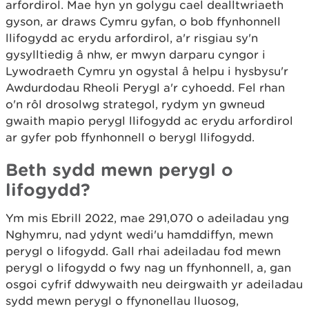
arfordirol. Mae hyn yn golygu cael dealltwriaeth
gyson, ar draws Cymru gyfan, o bob ffynhonnell
llifogydd ac erydu arfordirol, a'r risgiau sy'n
gysylltiedig â nhw, er mwyn darparu cyngor i
Lywodraeth Cymru yn ogystal â helpu i hysbysu'r
Awdurdodau Rheoli Perygl a'r cyhoedd. Fel rhan
o'n rôl drosolwg strategol, rydym yn gwneud
gwaith mapio perygl llifogydd ac erydu arfordirol
ar gyfer pob ffynhonnell o berygl llifogydd.
Beth sydd mewn perygl o
lifogydd?
Ym mis Ebrill 2022, mae 291,070 o adeiladau yng
Nghymru, nad ydynt wedi'u hamddiffyn, mewn
perygl o lifogydd. Gall rhai adeiladau fod mewn
perygl o lifogydd o fwy nag un ffynhonnell, a, gan
osgoi cyfrif ddwywaith neu deirgwaith yr adeiladau
sydd mewn perygl o ffynonellau lluosog,