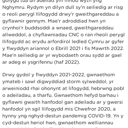
golygu tua un adeilad ym mhob wyth yng
Nghymru. Rydym yn dilyn dull sy'n seiliedig ar risg
o reoli perygl llifogydd drwy'r gweithgareddau a
gyflawnir gennym. Mae'r adroddiad hwn yn
crynhoi'r buddsoddi a wnaed, gweithgareddau
allweddol, a chyflawniadau CNC o ran rheoli perygl
llifogydd ac erydu arfordirol ledled Cymru ar gyfer
y flwyddyn ariannol o Ebrill 2021 i fis Mawrth 2022.
Mae'n seiliedig ar yr wybodaeth orau sydd ar gael
ar adeg ei ysgrifennu (haf 2022).
Drwy gydol y flwyddyn 2021-2022, gwnaethom
ymateb i sawl digwyddiad storm sylweddol, yr
arweiniodd rhai ohonynt at lifogydd, hebrwng pobl
o adeiladau, a tharfu. Gwnaethom hefyd barhau i
gyflawni gwaith hanfodol gan adeiladu ar y gwersi
hanfodol yn sgil llifogydd mis Chwefror 2020, a
hynny yng nghyd-destun pandemig COVID-19. Yn y
cyd-destun heriol hwn, gwnaethom welliannau