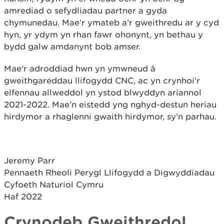
amrediad o sefydliadau partner a gyda
chymunedau. Mae’r ymateb a’r gweithredu ar y cyd
hyn, yr ydym yn rhan fawr ohonynt, yn bethau y
bydd galw amdanynt bob amser.
Mae'r adroddiad hwn yn ymwneud â
gweithgareddau llifogydd CNC, ac yn crynhoi'r
elfennau allweddol yn ystod blwyddyn ariannol
2021-2022. Mae’n eistedd yng nghyd-destun heriau
hirdymor a rhaglenni gwaith hirdymor, sy’n parhau.
Jeremy Parr
Pennaeth Rheoli Perygl Llifogydd a Digwyddiadau
Cyfoeth Naturiol Cymru
Haf 2022
Crynodeb Gweithredol