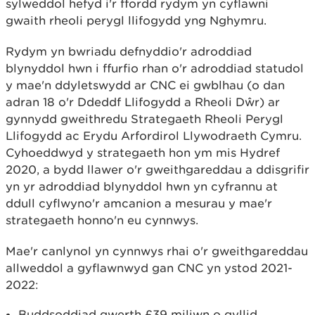
sylweddol hefyd i'r ffordd rydym yn cyflawni
gwaith rheoli perygl llifogydd yng Nghymru.
Rydym yn bwriadu defnyddio'r adroddiad
blynyddol hwn i ffurfio rhan o'r adroddiad statudol
y mae'n ddyletswydd ar CNC ei gwblhau (o dan
adran 18 o'r Ddeddf Llifogydd a Rheoli Dŵr) ar
gynnydd gweithredu Strategaeth Rheoli Perygl
Llifogydd ac Erydu Arfordirol Llywodraeth Cymru.
Cyhoeddwyd y strategaeth hon ym mis Hydref
2020, a bydd llawer o'r gweithgareddau a ddisgrifir
yn yr adroddiad blynyddol hwn yn cyfrannu at
ddull cyflwyno'r amcanion a mesurau y mae'r
strategaeth honno'n eu cynnwys.
Mae'r canlynol yn cynnwys rhai o'r gweithgareddau
allweddol a gyflawnwyd gan CNC yn ystod 2021-
2022:
Buddsoddiad gwerth £39 miliwn o gyllid