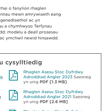
hai o fanylion rhaglen
lbynnau mewn amrywiaeth eang
yn genedlaethol ac yn
gu a chymhwyso Terfynau
d; modelu a deall prosesau
ac ymchwil newid hinsawdd.
 cysylltiedig
Rhaglen Asesu Stoc Dyfrdwy
eg
Adroddiad Angler 2023
Saesneg
yn unig
PDF [1.3 MB]
Rhaglen Asesu Stoc Dyfrdwy
g
Adroddiad Angler 2021
Saesneg
yn unig
PDF [2.6 MB]