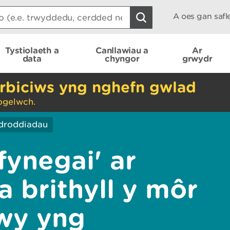
A oes gan saf
Tystiolaeth a
Canllawiau a
Ar
data
chyngor
grwydr
rbiciws yng nghefn gwlad
ogelwch.
droddiadau
fynegai' ar
a brithyll y môr
wy yng