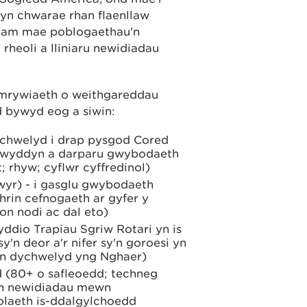
yn chwarae rhan flaenllaw
 pham mae poblogaethau'n
rheoli a lliniaru newidiadau
mrywiaeth o weithgareddau
 bywyd eog a siwin:
ychwelyd i drap pysgod Cored
 blwyddyn a darparu gwybodaeth
; rhyw; cyflwr cyffredinol)
rwyr) - i gasglu gwybodaeth
rin cefnogaeth ar gyfer y
on nodi ac dal eto)
ddio Trapiau Sgriw Rotari yn is
sy'n deor a'r nifer sy'n goroesi yn
'n dychwelyd yng Nghaer)
d (80+ o safleoedd; techneg
ain newidiadau mewn
eolaeth is-ddalgylchoedd