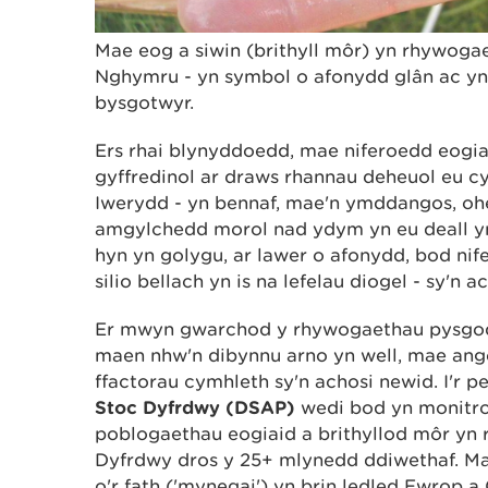
Mae eog a siwin (brithyll môr) yn rhywoga
Nghymru - yn symbol o afonydd glân ac yn
bysgotwyr.
Ers rhai blynyddoedd, mae niferoedd eogia
gyffredinol ar draws rhannau deheuol eu c
Iwerydd - yn bennaf, mae'n ymddangos, o
amgylchedd morol nad ydym yn eu deall y
hyn yn golygu, ar lawer o afonydd, bod nif
silio bellach yn is na lefelau diogel - sy'n 
Er mwyn gwarchod y rhywogaethau pysgod
maen nhw'n dibynnu arno yn well, mae ange
ffactorau cymhleth sy'n achosi newid. I'r 
Stoc Dyfrdwy (DSAP)
wedi bod yn monitro
poblogaethau eogiaid a brithyllod môr yn
Dyfrdwy dros y 25+ mlynedd ddiwethaf. Ma
o'r fath ('mynegai') yn brin ledled Ewrop 