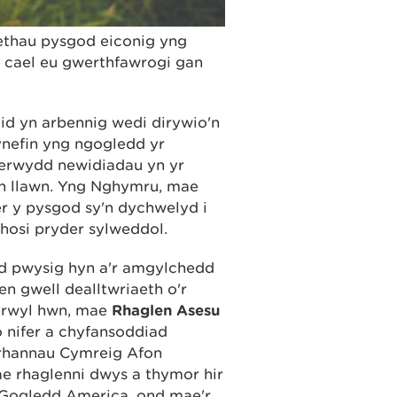
ethau pysgod eiconig yng
 cael eu gwerthfawrogi gan
id yn arbennig wedi dirywio'n
ynefin yng ngogledd yr
herwydd newidiadau yn yr
n llawn. Yng Nghymru, mae
er y pysgod sy'n dychwelyd i
achosi pryder sylweddol.
 pwysig hyn a'r amgylchedd
n gwell dealltwriaeth o'r
perwyl hwn, mae
Rhaglen Asesu
 nifer a chyfansoddiad
 rhannau Cymreig Afon
e rhaglenni dwys a thymor hir
a Gogledd America, ond mae'r