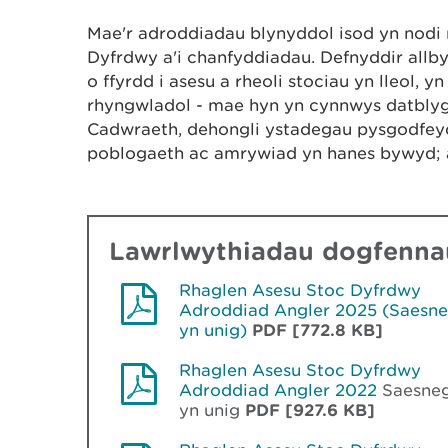
Mae'r adroddiadau blynyddol isod yn nodi r
Dyfrdwy a'i chanfyddiadau. Defnyddir al
o ffyrdd i asesu a rheoli stociau yn lleol, 
rhyngwladol - mae hyn yn cynnwys datbly
Cadwraeth, dehongli ystadegau pysgodfeyd
poblogaeth ac amrywiad yn hanes bywyd; 
Lawrlwythiadau dogfennau
Rhaglen Asesu Stoc Dyfrdwy
Adroddiad Angler 2025 (Saesn
yn unig)
PDF [772.8 KB]
Rhaglen Asesu Stoc Dyfrdwy
Adroddiad Angler 2022
Saesne
yn unig
PDF [927.6 KB]