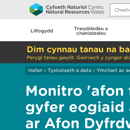
Search:
Trwyddedau a
Llifogydd
chaniatadau
Dim cynnau tanau na ba
Perygl tanau gwyllt. Gwiriwch y cyngor di
Hafan
Tystiolaeth a data
Ymchwil ac a
>
>
Monitro 'afon 
gyfer eogiaid 
ar Afon Dyfrd