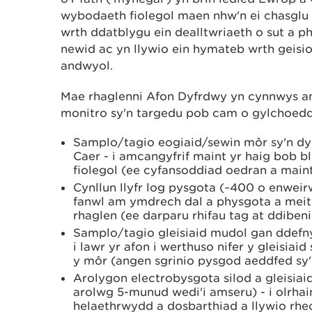
wybodaeth fiolegol maen nhw'n ei chasglu 
wrth ddatblygu ein dealltwriaeth o sut a
newid ac yn llywio ein hymateb wrth geisio 
andwyol.
Mae rhaglenni Afon Dyfrdwy yn cynnwys a
monitro sy'n targedu pob cam o gylchoedd
Samplo/tagio eogiaid/sewin môr sy'n d
Caer - i amcangyfrif maint yr haig bob
fiolegol (ee cyfansoddiad oedran a maint
Cynllun llyfr log pysgota (~400 o enwei
fanwl am ymdrech dal a physgota a meith
rhaglen (ee darparu rhifau tag at ddibeni
Samplo/tagio gleisiaid mudol gan ddefny
i lawr yr afon i werthuso nifer y gleisiaid 
y môr (angen sgrinio pysgod aeddfed sy
Arolygon electrobysgota silod a gleisiai
arolwg 5-munud wedi'i amseru) - i olrh
helaethrwydd a dosbarthiad a llywio rh