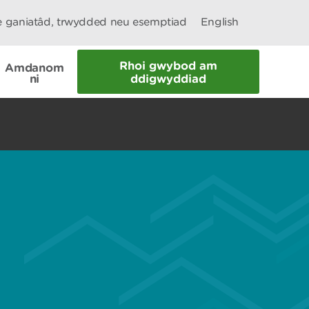
le ganiatâd, trwydded neu esemptiad
English
Rhoi gwybod am
Amdanom
ni
ddigwyddiad