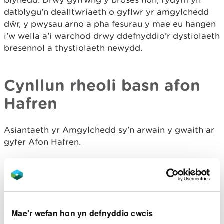
blynedd. Drwy gyfrwng y broses hon, rydym yn
datblygu’n dealltwriaeth o gyflwr yr amgylchedd
dŵr, y pwysau arno a pha fesurau y mae eu hangen
i’w wella a’i warchod drwy ddefnyddio’r dystiolaeth
bresennol a thystiolaeth newydd.
Cynllun rheoli basn afon
Hafren
Asiantaeth yr Amgylchedd sy'n arwain y gwaith ar
gyfer Afon Hafren
.
Rydym yn gweithio gydag Asiantaeth yr
Amgylchedd a phartneriaid i sicrhau bod y
trefniadau cydweithredol priodol ar waith ar gyfer
cynllunio a rheoli dalgylch trawsffiniol
rhanbarth
basn afon Hafren.
Mae'r wefan hon yn defnyddio cwcis