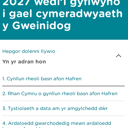
2027 wedi’i gyflwyno
i gael cymeradwyaeth
y Gweinidog
Hepgor dolenni llywio
Yn yr adran hon
Cynllun rheoli basn afon Hafren
Rhan Cymru o gynllun rheoli basn afon Hafren
Tystiolaeth a data am yr amgylchedd dŵr
Ardaloedd gwarchodedig mewn ardaloedd