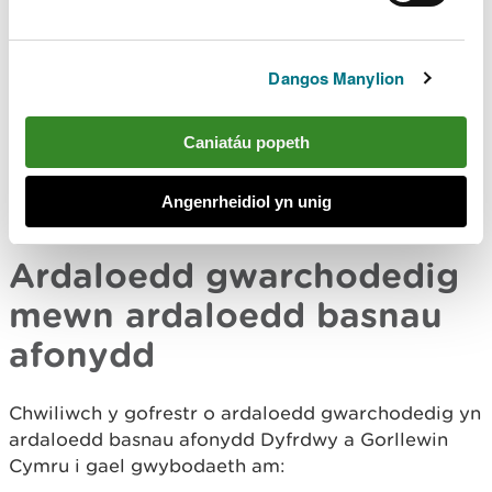
amgylchedd dŵr
Dangos Manylion
Gallwch ddod o hyd i wybodaeth am gyflwr
presennol yr amgylchedd dŵr yng Nghymru,
mesurau ac amcanion ar gyfer ei wella, a
Caniatáu popeth
dalgylchoedd cyfle ar wefan
Arsylwi Dyfroedd
Cymru
.
Angenrheidiol yn unig
Ardaloedd gwarchodedig
mewn ardaloedd basnau
afonydd
Chwiliwch y gofrestr o ardaloedd gwarchodedig yn
ardaloedd basnau afonydd Dyfrdwy a Gorllewin
Cymru i gael gwybodaeth am: