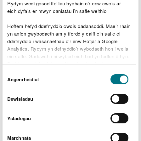
Rydym wedi gosod ffeiliau bychain o’r enw cwcis ar
eich dyfais er mwyn caniatáu i’n safle weithio.
Rhan Cymru o gynllun
rheoli basn afon Hafren
Hoffem hefyd ddefnyddio cwcis dadansoddi. Mae’r rhain
yn anfon gwybodaeth am y ffordd y caiff ein safle ei
ddefnyddio i wasanaethau o’r enw Hotjar a Google
Mae'r crynodeb yn disgrifio:
Analytics. Rydym yn defnyddio’r wybodaeth hon i wella
ein safle. Gadewch i ni wybod eich bod yn fodlon â hyn.
cyflwr presennol yr amgylchedd dŵr
Byddwn yn defnyddio cwci i gadw eich dewis.
pwysau sy’n effeithio ar yr amgylchedd dŵr
Dewis
amcanion amgylcheddol ar gyfer gwarchod a
Gellir
darllen mwy am ein cwcis
cyn i chi ddewis.
Angenrheidiol
gwella’r dyfroedd
Caniatâd
y rhaglen o fesurau a chamau gweithredu y mae
eu hangen i gyflawni’r amcanion
Dewisiadau
cynnydd ers cynllun 2015
Rhan Cymru o gynllun rheoli basn afon Hafren
.
Ystadegau
Tystiolaeth a data am yr
Marchnata