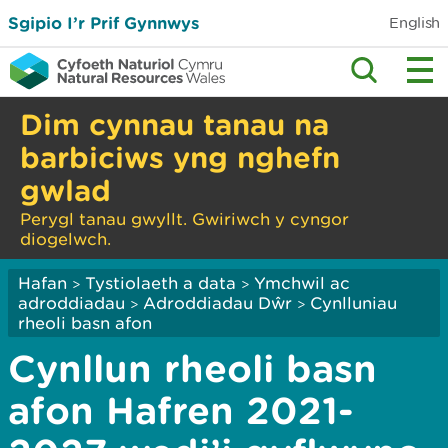
Sgipio I’r Prif Gynnwys
English
Dim cynnau tanau na
barbiciws yng nghefn
gwlad
Perygl tanau gwyllt. Gwiriwch y cyngor
diogelwch.
Hafan
Tystiolaeth a data
Ymchwil ac
>
>
adroddiadau
Adroddiadau Dŵr
Cynlluniau
>
>
rheoli basn afon
Cynllun rheoli basn
afon Hafren 2021-