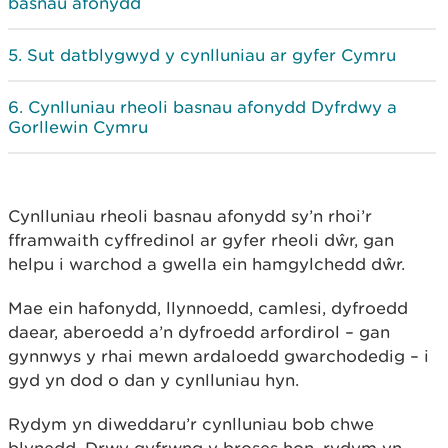
basnau afonydd
Sut datblygwyd y cynlluniau ar gyfer Cymru
Cynlluniau rheoli basnau afonydd Dyfrdwy a
Gorllewin Cymru
Cynlluniau rheoli basnau afonydd sy’n rhoi’r
fframwaith cyffredinol ar gyfer rheoli dŵr, gan
helpu i warchod a gwella ein hamgylchedd dŵr.
Mae ein hafonydd, llynnoedd, camlesi, dyfroedd
daear, aberoedd a’n dyfroedd arfordirol – gan
gynnwys y rhai mewn ardaloedd gwarchodedig – i
gyd yn dod o dan y cynlluniau hyn.
Rydym yn diweddaru’r cynlluniau bob chwe