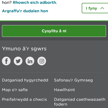
hon?
Rhowch eich adborth
.
I fyny
Argraffu’r dudalen hon
Cysylltu â ni
Ymuno â'r sgwrs
Datganiad hygyrchedd
Safonau'r Gymraeg
Map o'r safle
Hawlfraint
Preifatrwydd a chwcis
Datganiad caethwasiaeth
fodern