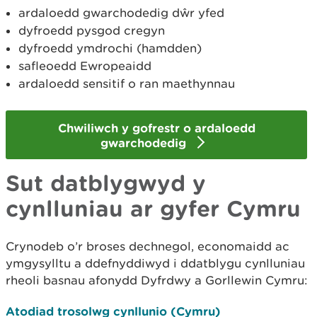
ardaloedd gwarchodedig dŵr yfed
dyfroedd pysgod cregyn
dyfroedd ymdrochi (hamdden)
safleoedd Ewropeaidd
ardaloedd sensitif o ran maethynnau
Chwiliwch y gofrestr o ardaloedd
gwarchodedig
Sut datblygwyd y
cynlluniau ar gyfer Cymru
Crynodeb o’r broses dechnegol, economaidd ac
ymgysylltu a ddefnyddiwyd i ddatblygu cynlluniau
rheoli basnau afonydd Dyfrdwy a Gorllewin Cymru:
Atodiad trosolwg cynllunio (Cymru)