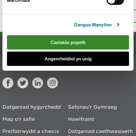
Oes rhywbeth o’i le gyda’r dudalen
hon?
Rhowch eich adborth
.
I fyny
Argraffu’r dudalen hon
Dangos Manylion
Caniatáu popeth
Cysylltu â ni
Angenrheidiol yn unig
Ymuno â'r sgwrs
Datganiad hygyrchedd
Safonau'r Gymraeg
Map o'r safle
Hawlfraint
Preifatrwydd a chwcis
Datganiad caethwasiaeth