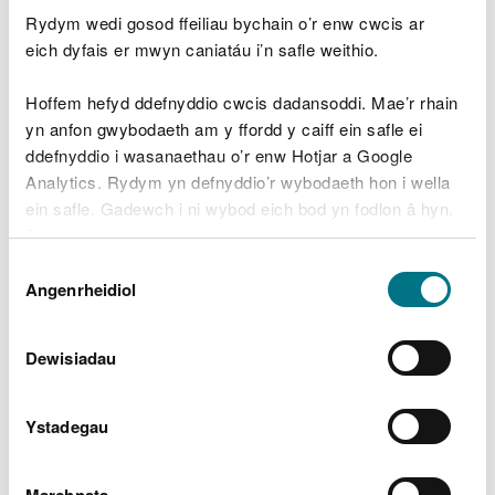
Asesiad ansawdd dŵr afonydd
Rydym wedi gosod ffeiliau bychain o’r enw cwcis ar
gwarchodedig yng Nghymru
eich dyfais er mwyn caniatáu i’n safle weithio.
Diweddaru Targedau Ansawdd Dŵr ar gyfer
ACAau Afonydd Cymru 2022
Hoffem hefyd ddefnyddio cwcis dadansoddi. Mae’r rhain
yn anfon gwybodaeth am y ffordd y caiff ein safle ei
Diweddariad i dargedau ffosfforws ar gyfer
ddefnyddio i wasanaethau o’r enw Hotjar a Google
cyrff dŵr mewn afonydd Ardaloedd
Cadwraeth Arbennig (ACA) yng Nghymru
Analytics. Rydym yn defnyddio’r wybodaeth hon i wella
ein safle. Gadewch i ni wybod eich bod yn fodlon â hyn.
Asesiad Cydymffurfiaeth Ardaloedd
Byddwn yn defnyddio cwci i gadw eich dewis.
Cadwraeth Arbennig Afonydd Cymru yn
Dewis
erbyn Targedau Ffosfforws
Gellir
darllen mwy am ein cwcis
cyn i chi ddewis.
Angenrheidiol
Caniatâd
Asesiad Cydymffurfiaeth Ardaloedd
Cadwraeth Arbennig yr Afon Gwy yn erbyn
Dewisiadau
Targedau Ffosfforws.
Adolygiad Tystiolaeth Prosiect Arddangos
Teifi
Ystadegau
Marchnata