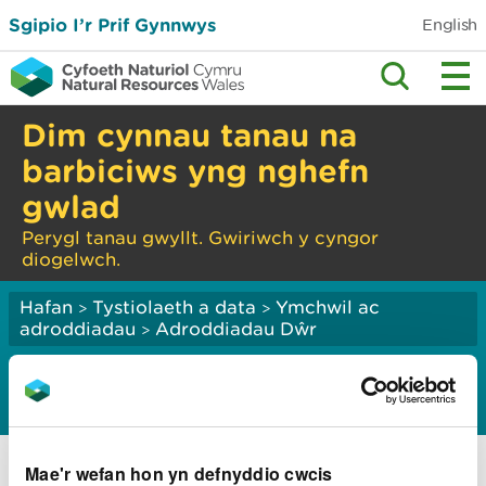
Sgipio I’r Prif Gynnwys
English
Dim cynnau tanau na
barbiciws yng nghefn
gwlad
Perygl tanau gwyllt. Gwiriwch y cyngor
diogelwch.
Hafan
Tystiolaeth a data
Ymchwil ac
>
>
adroddiadau
Adroddiadau Dŵr
>
Ansawdd dŵr
Asesiad o ansawdd dŵr yng Nghymru 2024
Mae'r wefan hon yn defnyddio cwcis